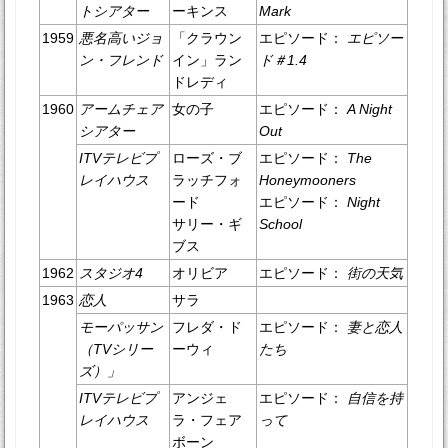
トシアター
ーキンス
Mark
1959
悪名高いジョ
「クラウン
エピソード：
エピソー
ン・フレンド
イン」ラン
ド＃1.4
ドレディ
1960
アームチェア
女の子
エピソード：
A Night
シアター
Out
ITVテレビプ
ローズ・ブ
エピソード：
The
レイハウス
ラッチフォ
Honeymooners
ード
エピソード：
Night
サリー・ギ
School
ブス
1962
スタジオ4
オリビア
エピソード：
街の天気
1963
恋人
サラ
モーパッサン
フレダ・ド
エピソード：
妻と恋人
（TVシリー
ーウィ
たち
ズ）」
ITVテレビプ
アンジェ
エピソード：
自信を持
レイハウス
ラ・フェア
って
ボーン