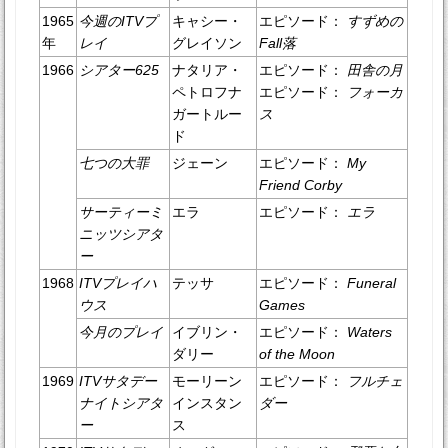
1965
今週のITVプ
キャシー・
エピソード：
すずめの
年
レイ
グレイソン
Fall落
1966
シアター625
ナタリア・
エピソード：
田舎の月
ペトロフナ
エピソード：
フォーカ
ガートルー
ス
ド
七つの大罪
ジェーン
エピソード：
My
Friend Corby
サーティーミ
エラ
エピソード：
エラ
ニッツシアタ
ー
1968
ITVプレイハ
テッサ
エピソード：
Funeral
ウス
Games
今月のプレイ
イブリン・
エピソード：
Waters
ダリー
of the Moon
1969
ITVサタデー
モーリーン
エピソード：
フルチェ
ナイトシアタ
インスタン
ダー
ー
ス