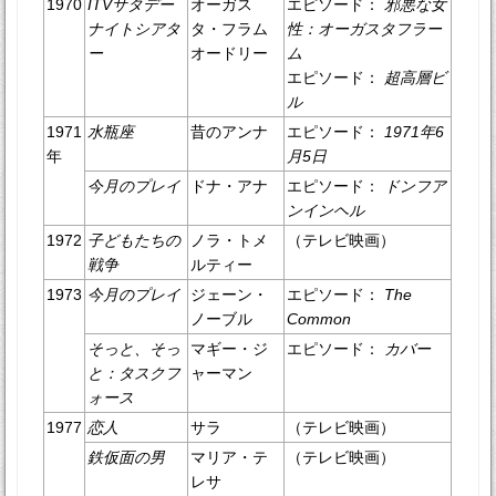
1970
ITVサタデー
オーガス
エピソード：
邪悪な女
ナイトシアタ
タ・フラム
性：オーガスタフラー
ー
オードリー
ム
エピソード：
超高層ビ
ル
1971
水瓶座
昔のアンナ
エピソード：
1971年6
年
月5日
今月のプレイ
ドナ・アナ
エピソード：
ドンフア
ンインヘル
1972
子どもたちの
ノラ・トメ
（テレビ映画）
戦争
ルティー
1973
今月のプレイ
ジェーン・
エピソード：
The
ノーブル
Common
そっと、そっ
マギー・ジ
エピソード：
カバー
と：タスクフ
ャーマン
ォース
1977
恋人
サラ
（テレビ映画）
鉄仮面の男
マリア・テ
（テレビ映画）
レサ