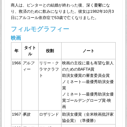
商人は、ピンターとの結婚が終わった後、深く憂鬱にな
り、救済のために飲みになりました。彼女は1982年10月3
日にアルコール依存症で53歳で亡くなりました。
フィルモグラフィー
映画
タイト
年
役割
ノート
ル
1966
アルフ
リリー・ク
映画の主役に最も有望な新人
ィー
ラマクラフ
のためのBAFTA賞
ト
助演女優賞の審査委員会賞
ノミネート—最優秀助演女優
賞
ノミネート—最優秀助演女優
賞ゴールデングローブ賞-映
画
1967
事故
ロザリンド
助演女優賞（全米映画批評家
協会賞）（準優勝）