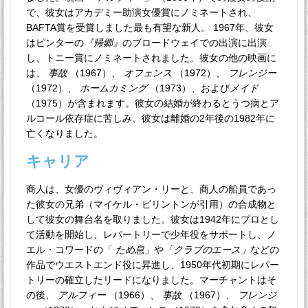
で、彼女はアカデミー助演女優賞にノミネートされ、
BAFTA賞を受賞しました最も有望な新人。 1967年、彼女
はピンターの
『帰郷』
のブロードウェイでの出演に出演
し、トニー賞にノミネートされました。彼女の他の映画に
は、
事故
（1967）、
オフェンス
（1972）、
フレンジー
（1972）、
ホームカミング
（1973）、および
メイド
（1975）が含まれます。彼女の結婚が終わるとうつ病とア
ルコール依存症に苦しみ、彼女は離婚の2年後の1982年に
亡くなりました。
キャリア
商人は、女優のヴィヴィアン・リーと、商人の船員であっ
た彼女の兄弟（マイケル・ビリントンが引用）の合成物と
して彼女の舞台名を取りました。彼女は1942年にプロとし
て活動を開始し、レパートリーで少年役をサポートし、ノ
エル・コワードの「
ため息」
や
「クラブのエース」
などの
作品でウエストエンド役に昇進し、1950年代初期にレパー
トリーの確立したリードになりました。マーチャントはそ
の後、
アルフィー
（1966）、
事故
（1967）、
フレンジ