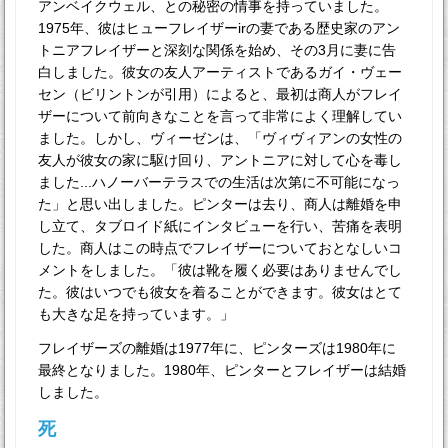
アンベイクウェル、との秘密の情事を持っていました。
1975年、彼はヒューフレイザーirの妻である歴史家のアン
トニアフレイザーと深刻な関係を始め、その3月に妻に告
白しました。彼女の友人アーティストであるガイ・ヴェー
セン（ビリントンが引用）によると、最初は商人がフレイ
ザーについて前向きなことを言って非常によく理解してい
ました。しかし、ヴィーゼンは、「ヴィヴィアンの女性の
友人が彼女の家に駆け回り、アントニアに対して心を毒し
ました...ハノーバーテラスでの生活は次第に不可能になっ
た」と思い出しました。ピンターは去り、商人は離婚を申
し立て、タブロイド紙にインタビューを行い、苦痛を表明
した。商人はこの時点でフレイザーについておとなしいコ
メントをしました。「彼は靴を履く必要はありませんでし
た。彼はいつでも彼女を着ることができます。彼女はとて
も大きな足を持っています。」
フレイザーズの離婚は1977年に、ピンターズは1980年に
最終となりました。1980年、ピンターとフレイザーは結婚
しました。
死