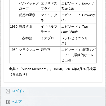
ベルベットグ
エリザベス
エピソード：
Beyond
ローブ
フライ
This Life
秘密の軍隊
マイル。グ
エピソード：
Growing
ネ
Up
1980
離脱する
イザベルブ
エピソード：
The
ラック
Local Affair
二都物語
ミスプロ
（テレビミニシリー
ズ）
1982
クラウンコー
裁判官
エピソード：
額面：パ
ト
ート1
（最終的なテレ
ビ出演）
出典：「Vivien Merchant」。 IMDb。 2014年3月26日検索
（修正あり）
ログイン
ヘルプ