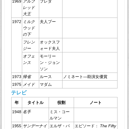
1969
アルフ
フレダ
レッド
大王
1972
ミルク
夫人プー
ウッド
の下
フレン
オックスフ
ジー
ォード夫人
オフェ
モーリー
ンス
ン・ジョン
ソン
1973
帰省
ルース
ノミネート—助演女優賞
1975
メイド
マダム
テレビ
年
タイトル
役割
ノート
1948
名手
ミス・コー
ルマン
1955
サンデーナイ
エルザ・パ
エピソード：
The Fifty