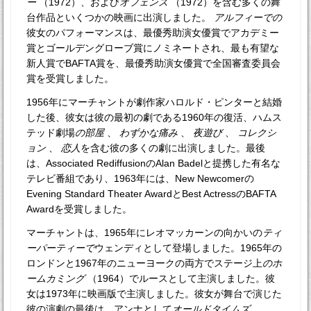
ー
（1972）、および
オフェンス
（1972）を含む多くの舞
台作品といくつかの映画に出演しました。
アルフィーでの
彼女のパフォーマンスは、最優秀助演女優賞でアカデミー
賞とゴールデングローブ賞にノミネートされ、最も有望な
新人賞でBAFTA賞を、最優秀助演女優賞で全国審査委員会
賞を受賞しました。
1956年にマーチャントが劇作家ハロルド・ピンターと結婚
した後、彼女は彼の最初の劇である1960年の復活、ハ​​ムス
テッド劇場
の部屋
、
わずかな痛み
、
夜遊び
、
コレクシ
ョン
、
恋人
を含む彼の多くの劇に出演しました。最後
は、Associated RediffusionのAlan Badelと提携した有名な
テレビ番組であり、1963年には、New Newcomerの
Evening Standard Theater AwardとBest ActressのBAFTA
Awardを受賞しました。
マーチャントは、1965年にレオマッカーンの向かいの
ティ
ーパーティーで
ウェンディとして登場しました。1965年の
ロンドンと1967年のニューヨークの両方でステージ上
のホ
ームカミング
（1964）でルースとして主演しました。彼
女は1973年に映画版で主演しました。彼女が舞台で演じた
彼の演劇の最後は、アンナとして
オールドタイムズ