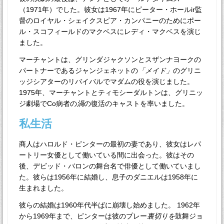
（1971年）でした。彼女は1967年にピーター・ホールir監
督のロイヤル・シェイクスピア・カンパニーのためにポー
ル・スコフィールドのマクベスにレディ・マクベスを演じ
ました。
マーチャントは、グリンダジャクソンとスザンナヨークの
パートナーであるジャンジェネットの
「メイド」
のグリニ
ッジシアターのリバイバルでマダムの役を演じました。
1975年、マーチャントとティモシーダルトンは、グリニッ
ジ劇場でCo病者の
渦
の復活のキャストを率いました。
私生活
商人はハロルド・ピンターの最初の妻であり、彼女はレパ
ートリー女優として働いている間に出会った。彼はその
後、デビッド・バロンの舞台名で俳優として働いていまし
た。彼らは1956年に結婚し、息子のダニエルは1958年に
生まれました。
彼らの結婚は1960年代半ばに崩壊し始めました。 1962年
から1969年まで、ピンターは彼のプレー
裏切りを
鼓舞ジョ