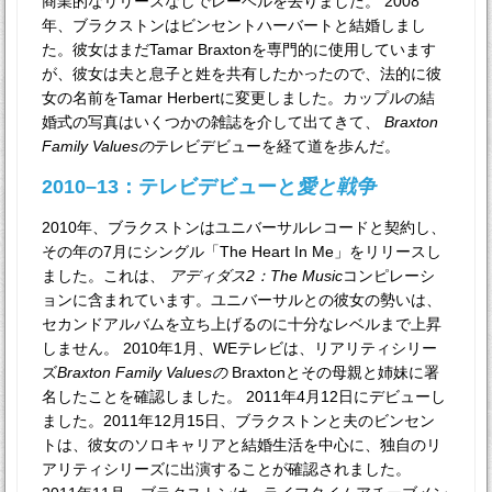
商業的なリリースなしでレーベルを去りました。 2008
年、ブラクストンはビンセントハーバートと結婚しまし
た。彼女はまだTamar Braxtonを専門的に使用しています
が、彼女は夫と息子と姓を共有したかったので、法的に彼
女の名前をTamar Herbertに変更しました。カップルの結
婚式の写真はいくつかの雑誌を介して出てきて、
Braxton
Family Valuesの
テレビデビューを経て道を歩んだ。
2010–13：テレビデビューと
愛と戦争
2010年、ブラクストンはユニバーサルレコードと契約し、
その年の7月にシングル「The Heart In Me」をリリースし
ました。これは、
アディダス2：The Music
コンピレーシ
ョンに含まれています。ユニバーサルとの彼女の勢いは、
セカンドアルバムを立ち上げるのに十分なレベルまで上昇
しません。 2010年1月、WEテレビは、リアリティシリー
ズ
Braxton Family Valuesの
Braxtonとその母親と姉妹に署
名したことを確認しました。 2011年4月12日にデビューし
ました。2011年12月15日、ブラクストンと夫のビンセン
トは、彼女のソロキャリアと結婚生活を中心に、独自のリ
アリティシリーズに出演することが確認されました。