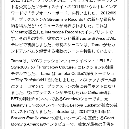
2011年11月、ブラクストンは、ライフタイムアチーブメン
トを受賞したグラディスナイトの2011年ソウルトレインア
ワードで「ラブオーバーボード」を行いました。 2012年9
月、ブラクストンがStreamline Recordsとの新たな録音契
約を結んだというニュースが発表されました。これは
Vincentが設立したInterscope Recordsのインプリントで
す。その月の後半、彼女のテレビ番組
Tamar＆Vince
はWE
テレビで初演しました。最初のシーズンは、Tamarがセカ
ンドアルバムを録音する複数のシーンを特集しています。
Tamarは、NYCファッションウィークイベント「ELLE /
Style360」の「Front Row Couture」コレクションの注目
モデルでした。 TamarはTameka Cottleの深夜トークショ
ー
Tiny Tonight
VH1で共催しました。
バスケットボール妻
の
タミ・ロマンは、ブラクストンの後に共同ホストになり
ました。後にブラクストンが主催した
The Culturelist
は、
BETの姉妹チャンネルであるCentricのショーです。元
Destiny's ChildのメンバーであるLeToya Luckettが彼女の後
にホストになりました。 Braxtonは、2013年3月13日に
Braxton Family Valuesの
新しいシーズンを宣伝する
Good
Morning Americaの
インタビューで、彼女が最初の子供を