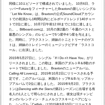
同様に10エピソードで構成されていました。 10月6日、ラ
ッパーFutureをフィーチャーしたBraxtonの新しいシングル
「Let Me Know」は、Braxtonの公式SoundCloudアカウン
トでの初演から1時間以内に
ビルボード
トレンド140チャー
トで2位に達し、10月7日午前12:00までに1位に達しまし
た。 。Billboard.comは、10月の第2週の「今週のベストと
最悪のシングル」のレビューで5つ星中4つ星を与えまし
た。同時に、ブラクストン、姉妹のトニとトリーナのゲス
トは、姉妹のトレイシーのミュージックビデオ「ラストコ
ール」に出演しました。
2015年5月27日に、シングル「If I Do n't Have You」がリ
リースされました。この歌は、米国のアダルトR＆B歌のチ
ャートで6位に達しました。 Braxtonのニューアルバム、
Calling All Lovers
は、2015年10月2日にリリースされる予
定です。このアルバムは、米国のトップR＆B /ヒップホッ
プアルバムで2位に達しました。 2015年9月2日、ブラクス
トンは
Dancing with the Starsの
第21シーズンに出場する有
名人の1人として明らかにされました。彼女は現チャンピ
オンのバレンティン・チュメルコフスキーとペアになっ
た。シングル「Catfish」は2015年9月10日にリリースさ