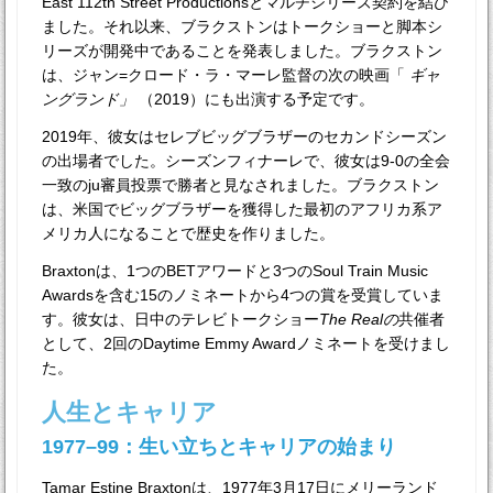
East 112th Street Productionsとマルチシリーズ契約を結び
ました。それ以来、ブラクストンはトークショーと脚本シ
リーズが開発中であることを発表しました。ブラクストン
は、ジャン=クロード・ラ・マーレ監督の次の映画「
ギャ
ングランド」
（2019）にも出演する予定です。
2019年、彼女はセレブビッグブラザーのセカンドシーズン
の出場者でした。シーズンフィナーレで、彼女は9-0の全会
一致のju審員投票で勝者と見なされました。ブラクストン
は、米国でビッグブラザーを獲得した最初のアフリカ系ア
メリカ人になることで歴史を作りました。
Braxtonは、1つのBETアワードと3つのSoul Train Music
Awardsを含む15のノミネートから4つの賞を受賞していま
す。彼女は、日中のテレビトークショー
The Realの
共催者
として、2回のDaytime Emmy Awardノミネートを受けまし
た。
人生とキャリア
1977–99：生い立ちとキャリアの始まり
Tamar Estine Braxtonは、1977年3月17日にメリーランド