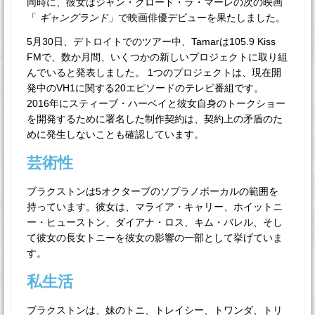
同時に、彼女はジャン・クロード・ラ・マーレの次の映画
「
ギャングランド」
で映画俳優デビューを果たしました。
5月30日、デトロイトでのツアー中、Tamarは105.9 Kiss
FMで、数か月間、いくつかの新しいプロジェクトに取り組
んでいると発表しました。 1つのプロジェクトは、現在開
発中のVH1に関する20エピソードのテレビ番組です。
2016年にスティーブ・ハーベイと彼女自身のトークショー
を開発するために署名した制作契約は、契約上の矛盾のた
めに発生しないことも確認しています。
芸術性
ブラクストンは5オクターブのソプラノボーカルの範囲を
持っています。彼女は、マライア・キャリー、ホイットニ
ー・ヒューストン、ダイアナ・ロス、キム・バレル、そし
て彼女の長女トニーを彼女の影響の一部として挙げていま
す。
私生活
ブラクストンは、妹のトニ、トレイシー、トワンダ、トリ