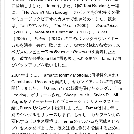
に登場しました。 Tamarはまた、姉のToni Braxtonと一緒
に、「He Was n't Man Enough」のビデオを含む多くの歌
やミュージックビデオのカメオで働き始めました。彼女
は、Toniのアルバム、
The Heat
（2000）、
Snowflakes
（2001）、
More than a Woman
（2002）、
Libra
（2005）、
Pulse
（2010）の曲のバックグラウンドボー
カルを演奏、共作、歌いました。彼女の姉妹が彼女のラス
ベガスのレビュー
Toni Braxton：Revealedを
発表したと
き、彼女が歌手Sparkleに置き換えられるまで、Tamarは再
びバックアップを歌いました。
2004年までに、TamarはTommy Mottolaの再活性化された
Casablanca Recordsと契約し、セカンドアルバムの制作を
開始しました。 「Grindin '」の影響を受けたシングル「I'm
Leaving」がリリースされ、Sheep Louch、Styles P.、Ali
Vegasをフィーチャーしたプロモーションリミックスと一
緒にBump Jからゲスト出演しました。 Tamarは同じ年に
別のシングルをリリースします。しかし、カサブランカの
変化するビジネス環境は、Tamarのアルバムを完成させる
プロセスを妨げました。彼女は後に作品を公開するための