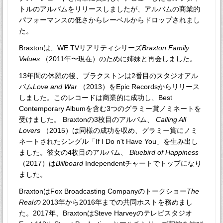
トルのアルバムをリリースしましたが、アルバムの商業的
パフォーマンスの低さからレーベルからドロップされまし
た。
Braxtonは、WE TVリアリティシリーズ
Braxton Family
Values
（2011年〜現在）のために姉妹と再会しました。
13年間の休憩の後、ブラクストンは2番目のスタジオアル
バム
Love and War
（2013）をEpic Recordsからリリース
しました。このレコードは商業的に成功し、Best
Contemporary Albumを含む3つのグラミー賞ノミネートを
受けました。 Braxtonの3枚目のアルバム、
Calling All
Lovers
（2015）は同様の成功を収め、グラミー賞にノミ
ネートされたシングル「If I Do n't Have You」を生み出し
ました。彼女の4枚目のアルバム、
Bluebird of Happiness
（2017）は
Billboard
Independentチャートでトップになり
ました。
BraxtonはFox Broadcasting Companyのトークショー
The
Realの
2013年から2016年までの共同ホストを務めまし
た。2017年、BraxtonはSteve Harveyのテレビスタジオ