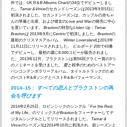
外では、UK R＆B Albums Chartの34位でデビューしまし
た。
Tamar＆Vince
のセカンドシーズンは2013年9月5日に
初演されました。セカンドシーズンは、カップルの赤ちゃ
んの準備と出産、および彼女の
Love and Warの
発売に中心
を置いています。 Braxtonの特別な
Listen Up：Tamar
Braxtonは
2013年9月にCentricで初演しました
。Braxton
の
最初のクリスマスアルバム、
Winter Loversland
は2013年
11月11日にリリースされました。
ビルボード
200で43番
でデビューし、最初の週に8,000コピーが販売されまし
た。 2013年12月、ブラクストンは第56回グラミー賞の3つ
のノミネートを受けました。
愛と戦争の
ためのベストアー
バンコンテンポラリーアルバム、タイトルトラックのため
のベストR＆BソングとベストR＆Bパフォーマンス。
2014–15：
すべての恋人
とブラクストンの再
会を
呼びます
2014年2月25日、ロビンシックのシングル「For the Rest
of My Life」のリミックスがBraxtonをフィーチャーしてデ
ジタルシングルとしてリリースされました。
Tamar＆
Vinceの
シーズン3は2014年10月に初演され、前シーズンと