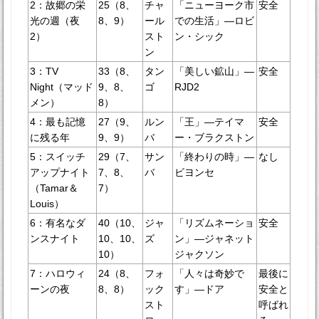
2：故郷の栄
25（8、
チャ
「ニューヨーク市
安全
光の週（夜
8、9）
ール
での生活」—ロビ
2）
スト
ン・シック
ン
3：TV
33（8、
タン
「美しい鉱山」—
安全
Night（マッド
9、8、
ゴ
RJD2
メン）
8）
4：最も記憶
27（9、
ルン
「王」—テイマ
安全
に残る年
9、9）
バ
ー・ブラクストン
5：スイッチ
29（7、
サン
「終わりの時」—
なし
アップナイト
7、8、
バ
ビヨンセ
（Tamar＆
7）
Louis）
6：有名なダ
40（10、
ジャ
「リズムネーショ
安全
ンスナイト
10、10、
ズ
ン」—ジャネット
10）
ジャクソン
7：ハロウィ
24（8、
フォ
「人々は奇妙で
最後に
ーンの夜
8、8）
ック
す」—ドア
安全と
スト
呼ばれ