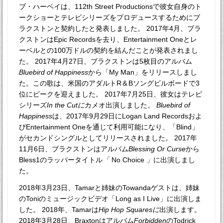
ブ・ハーベイは、112th Street Productionsで彼女自身のト
ークショーとテレビシリーズをプロデュースするためにブ
ラクストンと契約したと発表しました。 2017年4月、ブラ
クストンはEpic Recordsを去り、Entertainment Oneとレ
ーベルとの100万ドルの契約を結んだことが発表されまし
た。 2017年4月27日、ブラクストンは5枚目のアルバム
Bluebird of Happiness
から「My Man」をリリースしまし
た。この歌は、米国のアダルトR＆Bソングビルボードで3
位にピークを迎えました。 2017年7月25日、彼女はテレビ
シリーズ
In the Cutに
カメオ出演しました。
Bluebird of
Happiness
は、2017年9月29日にLogan Land Recordsおよ
びEntertainment Oneを通じて利用可能になり、「Blind」
がセカンドシングルとしてリリースされました。 2017年
11月6日、ブラクストンはアルバム
Blessing Or Curse
から
Bless1のラッパータイトル
「
No Choice
」
に出演しまし
た。
2018年3月23日、Tamarと姉妹のTowandaゲストは、姉妹
のToniのミュージックビデオ「Long as I Live」に出演しま
した。 2018年、Tamarは
Hip Hop Squaresに
出演します。
2018年3月28日、Braxtonはアルバム
Forbidden
のTodrick