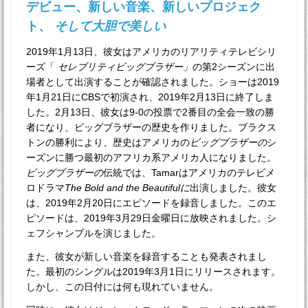
デビュー、新しい音楽、新しいプロジェク
ト、
そして大胆で美しい
2019年1月13日、彼女はアメリカのリアリティテレビシリ
ーズ「
セレブリティビッグブラザー」
の第2シーズンに出
場者として出演することが確認されました。ショーは2019
年1月21日にCBSで初演され、2019年2月13日に終了しま
した。2月13日、彼女は9-0の投票で2番目の全会一致の勝
者になり、ビッグブラザーの歴史を作りました。ブラクス
トンの勝利により、歴史はアメリカの
ビッグブラザーの
シ
ーズンに勝つ最初のアフリカ系アメリカ人になりました。
ビッグブラザーの
伝統では、Tamarはアメリカのテレビメ
ロドラマ
The Bold and the Beautifulに
出演しました。彼女
は、2019年2月20日にエピソードを録音しました。このエ
ピソードは、2019年3月29日金曜日に放映されました。シ
ェフシャンブルを演じました。
また、彼女が新しい音楽を録音することも発表されまし
た。最初のシングルは2019年3月1日にリリースされます。
しかし、この日付には何も現れていません。