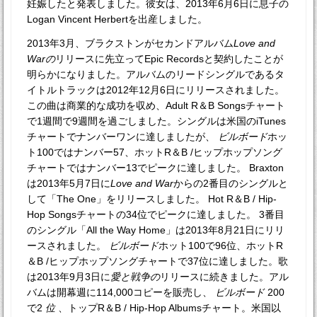
妊娠したと発表しました。彼女は、2013年6月6日に息子の
Logan Vincent Herbertを出産しました。
2013年3月、ブラクストンがセカンドアルバム
Love and
Warの
リリースに先立ってEpic Recordsと契約したことが
明らかになりました。アルバムのリードシングルであるタ
イトルトラックは2012年12月6日にリリースされました。
この曲は商業的な成功を収め、Adult R＆B Songsチャート
で1週間で9週間を過ごしました。シングルは米国のiTunes
チャートでナンバーワンに達しましたが、
ビルボード
ホッ
ト100ではナンバー57、ホットR＆B /ヒップホップソング
チャートではナンバー13でピークに達しました。 Braxton
は2013年5月7日に
Love and War
からの2番目のシングルと
して「The One」をリリースしました。 Hot R＆B / Hip-
Hop Songsチャートの34位でピークに達しました。 3番目
のシングル「All the Way Home」は2013年8月21日にリリ
ースされました。
ビルボード
ホット100で96位、ホットR
＆B /ヒップホップソングチャートで37位に達しました。歌
は2013年9月3日に
愛と戦争の
リリースに続きました。アル
バムは開幕週に114,000コピーを販売し、
ビルボード
200
で2
位
、トップR＆B / Hip-Hop Albumsチャート。米国以