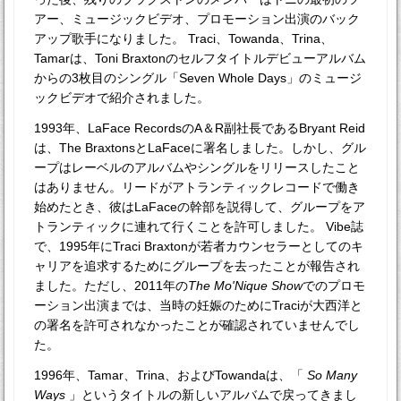
アー、ミュージックビデオ、プロモーション出演のバック
アップ歌手になりました。 Traci、Towanda、Trina、
Tamarは、Toni Braxtonのセルフタイトルデビューアルバム
からの3枚目のシングル「Seven Whole Days」のミュージ
ックビデオで紹介されました。
1993年、LaFace RecordsのA＆R副社長であるBryant Reid
は、The BraxtonsとLaFaceに署名しました。しかし、グル
ープはレーベルのアルバムやシングルをリリースしたこと
はありません。リードがアトランティックレコードで働き
始めたとき、彼はLaFaceの幹部を説得して、グループをア
トランティックに連れて行くことを許可しました。 Vibe誌
で、1995年にTraci Braxtonが若者カウンセラーとしてのキ
ャリアを追求するためにグループを去ったことが報告され
ました。ただし、2011年の
The Mo'Nique Show
でのプロモ
ーション出演までは、当時の妊娠のためにTraciが大西洋と
の署名を許可されなかったことが確認されていませんでし
た。
1996年、Tamar、Trina、およびTowandaは、「
So Many
Ways
」というタイトルの新しいアルバムで戻ってきまし