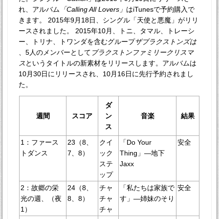
れ、アルバム
「Calling All Lovers」
はiTunesで予約購入で
きます。 2015年9月18日、シングル「天使と悪魔」がリリ
ースされました。 2015年10月、トニ、タマル、トレーシ
ー、トリナ、トワンダを含むグループ
ザブラクストンズは
、5人のメンバーとして
ブラクストンファミリークリスマ
ス
というタイトルの新素材をリリースします。アルバムは
10月30日にリリースされ、10月16日に先行予約されまし
た。
ダ
週間
スコア
ン
音楽
結果
ス
1：ファース
23（8、
クイ
「Do Your
安全
トダンス
7、8）
ック
Thing」—地下
ステ
Jaxx
ップ
2：故郷の栄
24（8、
チャ
「私たちは家族で
安全
光の週、（夜
8、8）
チャ
す」—姉妹のそり
1）
チャ