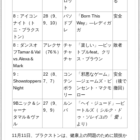
ロッ
る
ト
8：アイコン
28（9、
パソ
「Born This
安全
ナイト（ト
9、10）
ドブ
Way」—レディガ
ニ・ブラクス
レ
ガ
トン）
8：ダンスオ
アレクサ
チャ
「楽しい」—ピッ
敗者
フTamar＆Val
（76％）
チャ
トブルfeat。クリ
vs.Alexa＆
チャ
ス・ブラウン
Mark
9：
22（8、
コン
「邪悪なゲーム」
安全
Showstoppers
7、7）
テン
—ジェームズ・ビ
（後で
Night
ポラ
ンセント・マクモ
撤回）
リー
ロー
9Bニック＆シ
27（9、
ルン
「ヘイ・ジュード」—ビ
ャーナ
9、9）
バ
ートルズ（
シルク・ド
タマル＆ヴァ
ゥ・ソレイユの
「
愛
」
ル
より）
11月11日、ブラクストンは、健康上の問題のために競技か