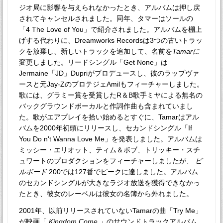
ジオ局に影響を与えられなかったとき、アルバムは押し戻
されてキャンセルされました。同年、タマーはソールの
「4 The Love of You」で紹介されました。アルバムを棚上
げする代わりに、Dreamworks Recordsは3つの古いトラッ
クを放棄し、新しいトラックを追加して、名前を
Tamarに
変更しました。リードシングル「Get None」は
Jermaine「JD」Dupriがプロデュースし、彼のラップヴァ
ースと元Jay-ZのプロテジェAmilもフィーチャーしました。
歌には、グラミー賞を受賞したR＆B歌手ミヤによる無名の
バックグラウンドボーカルと作詞作曲も含まれていまし
た。歌がエアプレイを拾い始めるとすぐに、Tamarはアル
バムを2000年初頭にリリースし、セカンドシングル「If
You Do n't Wanna Love Me」を発表しました。アルバムは
ミッシー・エリオット、ティム＆ボブ、トリッキー・スチ
ュワートのプロダクションをフィーチャーしましたが、
ビ
ルボード
200では127番でピークに達しました。アルバム
のセカンドシングルが大きなラジオ放送を獲得できなかっ
たとき、彼女のレーベルは彼女の名簿から外れました。
2001年、以前リリースされていないTamarの曲「Try Me」
が映画「
Kingdom Come
」のサウンドトラックアルバム