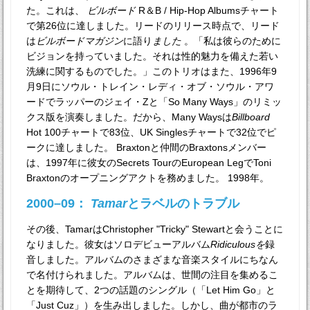
た。これは、
ビルボード
R＆B / Hip-Hop Albumsチャート
で第26位に達しました。リードのリリース時点で、リード
は
ビルボードマガジン
に語り
ました
。「私は彼らのために
ビジョンを持っていました。それは性的魅力を備えた若い
洗練に関するものでした。」このトリオはまた、1996年9
月9日にソウル・トレイン・レディ・オブ・ソウル・アワ
ードでラッパーのジェイ・Zと「So Many Ways」のリミッ
クス版を演奏しました。だから、Many Waysは
Billboard
Hot 100チャートで83位、UK Singlesチャートで32位でピ
ークに達しました。 Braxtonと仲間のBraxtonsメンバー
は、1997年に彼女のSecrets TourのEuropean LegでToni
Braxtonのオープニングアクトを務めました。 1998年。
2000–09：
Tamar
とラベルのトラブル
その後、TamarはChristopher "Tricky" Stewartと会うことに
なりました。彼女はソロデビューアルバム
Ridiculousを
録
音しました。アルバムのさまざまな音楽スタイルにちなん
で名付けられました。アルバムは、世間の注目を集めるこ
とを期待して、2つの話題のシングル（「Let Him Go」と
「Just Cuz」）を生み出しました。しかし、曲が都市のラ