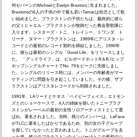
州セバーンのMichaelとEvelyn Braxtonに生まれました。
Braxtonsの6人の子供の中で最も若いTamarは幼児として歌
い始めました。ブラクストンの子供たちは、最終的に彼ら
の父ミヒャエル・ブラクストンが牧師だった教会聖歌隊に
入ります。シスターズ・トニ、トレイシー、トワンダ、ト
リーナ、タマー・ブラクストンは、1989年にアリスタ・レ
コードとの最初のレコード契約を締結しました。1990年
に、彼らは最初のシングル「Good Life」をリリースしまし
た。 「グッドライフ」は、ビルボードホットR＆B /ヒップ
ホップシングルチャートでNo. 79をピークに失敗しまし
た。シングルのリリース時には、メンバーの年齢差がマー
ケティングに問題を引き起こしていました。その後、ザブ
ラクストンはアリスタレコードから削除されました。
1991年、LAリードとケネス「ベイビーフェイス」エドモン
ズとのショーケースで、4人の姉妹を除いたトニーブラク
ストンがレーベルの最初の女性ソロアーティストとして選
ばれ、署名されました。当時、残りのメンバーは、LaFace
がTLCに署名したばかりであるため、別の女の子グループ
を探していなかったと言われました。トニがグループを去
った後、残りのブラクストンのメンバーはトニの最初のツ