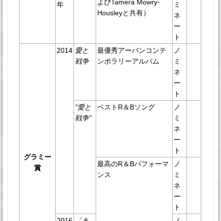
よびTamera Mowry-
年
ミ
Housleyと共有）
ネ
ー
ト
2014
愛と
最優秀アーバンコンテ
ノ
戦争
ンポラリーアルバム
ミ
ネ
ー
ト
"愛と
ベストR＆Bソング
ノ
戦争"
ミ
ネ
ー
ト
グラミー
最高のR＆Bパフォーマ
ノ
賞
ンス
ミ
ネ
ー
ト
2016
「あ
ノ