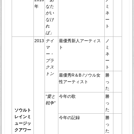
年
なた
ミ
がい
ネ
なけ
ー
れ
ト
ば」
2013
テイ
最優秀新人アーティス
ノ
マ
ト
ミ
ー・
ネ
ブラ
ー
クス
ト
トン
最優秀R＆B /ソウル女
勝
性アーティスト
っ
た
"愛と
今年の歌
勝
戦争"
っ
た
ソウルト
レインミ
今年の記録
勝
ュージッ
っ
クアワー
た