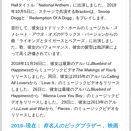
Hallタイトル「National Anthem」に出演しました。 2018
年10月5日に、ステージで共演するBraxtonは、Snoop
Doggと「Redemption Of A Dogg」をプレイします。
並行して、彼女はトドリック・ホールのミュージカル・
ス
トレート・アウタ・オズの
デラックス・バージョンからの
曲「ライオンズとタイガースとベアーズ」に出演しまし
た。歌、彼女のパフォーマンス、彼女の髪型は批評家によ
って高く評価されています。
2018年11月24日に、彼女は最新のアルバム
Bluebird of
Happiness
からミュージックビデオ
The Makings of You
を
リリースしました。同日、彼女は2015年のアルバム
Calling
All Lovers
から「Love It」のミュージックビデオをリリース
しました。 26日に、彼女は最後のアルバム
Bluebird of
Happiness
から「Wanna Love You Boy」のミュージックビ
デオをリリースしました。 29日に、彼女は2013年のアル
バム
Love and War
から「Pieces」のミュージックビデオを
リリースしました。
2019–現在：
有名人のビッグブラザー
、映画