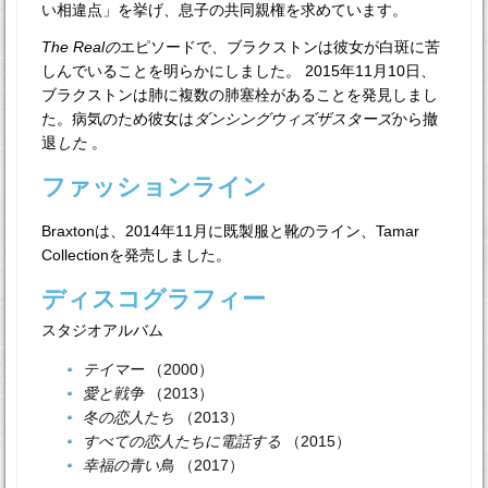
い相違点」を挙げ、息子の共同親権を求めています。
The Realの
エピソードで、ブラクストンは彼女が白斑に苦
しんでいることを明らかにしました。 2015年11月10日、
ブラクストンは肺に複数の肺塞栓があることを発見しまし
た。病気のため彼女は
ダンシングウィズザスターズ
から撤
退
した
。
ファッションライン
Braxtonは、2014年11月に既製服と靴のライン、Tamar
Collectionを発売しました。
ディスコグラフィー
スタジオアルバム
テイマー
（2000）
愛と戦争
（2013）
冬の恋人たち
（2013）
すべての恋人たちに電話する
（2015）
幸福の青い鳥
（2017）