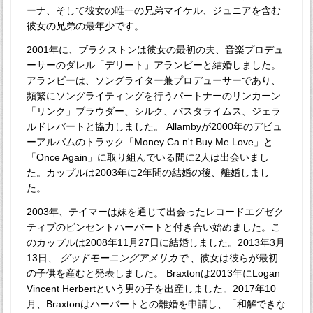
ーナ、そして彼女の唯一の兄弟マイケル、ジュニアを含む
彼女の兄弟の最年少です。
2001年に、ブラクストンは彼女の最初の夫、音楽プロデュ
ーサーのダレル「デリート」アランビーと結婚しました。
アランビーは、ソングライター兼プロデューサーであり、
頻繁にソングライティングを行うパートナーのリンカーン
「リンク」ブラウダー、シルク、バスタライムス、ジェラ
ルドレバートと協力しました。 Allambyが2000年のデビュ
ーアルバムのトラック「Money Ca n't Buy Me Love」と
「Once Again」に取り組んでいる間に2人は出会いまし
た。カップルは2003年に2年間の結婚の後、離婚しまし
た。
2003年、テイマーは妹を通じて出会ったレコードエグゼク
ティブのビンセントハーバートと付き合い始めました。こ
のカップルは2008年11月27日に結婚しました。2013年3月
13日、
グッドモーニングアメリカで
、彼女は彼らが最初
の子供を産むと発表しました。 Braxtonは2013年にLogan
Vincent Herbertという男の子を出産しました。2017年10
月、Braxtonはハーバートとの離婚を申請し、「和解できな