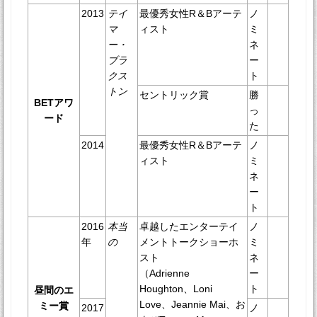
2013
テイ
最優秀女性R＆Bアーテ
ノ
マ
ィスト
ミ
ー・
ネ
ブラ
ー
クス
ト
トン
セントリック賞
勝
BETアワ
っ
ード
た
2014
最優秀女性R＆Bアーテ
ノ
ィスト
ミ
ネ
ー
ト
2016
本当
卓越したエンターテイ
ノ
年
の
メントトークショーホ
ミ
スト
ネ
（Adrienne
ー
Houghton、Loni
ト
昼間のエ
Love、Jeannie Mai、お
ミー賞
2017
ノ