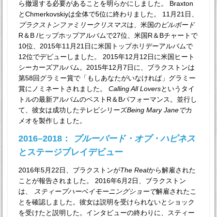
ら撤退する必要があることを明らかにしました。 Braxton
とChmerkovskiyは全体で5位に終わりました。 11月21日、
ブラクストンファミリークリスマス
は、米国の
ビルボード
R＆B /ヒップホップアルバムで27位、米国R＆Bチャートで
10位、2015年11月21日に米国トップホリデーアルバムで
12位でデビューしました。 2015年12月12日に米国ヒート
シーカーズアルバム。2015年12月7日に、ブラクストンは
第58回グラミー賞で「もしあなたがいなければ」グラミー
賞にノミネートされました。
Calling All Lovers
というタイ
トルの最新アルバムのベストR＆Bパフォーマンス。並行し
て、彼女は成功したテレビシリーズ
Being Mary Janeで
カ
メオを製作しました。
2016–2018：
ブルーバード・オブ・ハピネス
とステージプレイデビュー
2016年5月22日、ブラクストンが
The Real
から解雇された
ことが報告されました。 2016年6月2日、ブラクストン
は、
スティーブハーベイモーニングショーで
解雇されたこ
とを確認しました。彼女は説明を受けられないとショック
を受けたと説明した。インタビューの終わりに、スティー