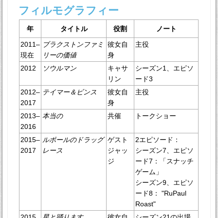
フィルモグラフィー
年
タイトル
役割
ノート
2011–
ブラクストンファミ
彼女自
主役
現在
リーの価値
身
2012
ソウルマン
キャサ
シーズン1、エピソ
リン
ード3
2012–
テイマー＆ビンス
彼女自
主役
2017
身
2013–
本当の
共催
トークショー
2016
2015–
ルポールのドラッグ
ゲスト
2エピソード：
2017
レース
ジャッ
シーズン7、エピソ
ジ
ード7：「スナッチ
ゲーム」
シーズン9、エピソ
ード8： "RuPaul
Roast"
2015
星と踊ります
彼女自
シーズン21の出場