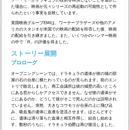
ァー・リーがドラキュラの役割を再演しないことを選択し
た場合に、映画が元々シリーズの再起動の可能性として作
られたという事実を反映しています。
英国映画グループEMIは、ワーナーブラザーズや他のアメ
リカのスタジオが米国での映画の配給を拒否した後、映画
の配給を引き継ぎました。また、いくつかのハンマー映画
の中で「R」の評価を得ました。
ストーリー展開
プロローグ
オープニングシーンでは、ドラキュラの遺体が彼の城の部
屋の石の台座に横たわっているのが見られます。前のエン
トリで敗北しました。商工会議所は彼の城壁の高いところ
にある窓からしかアクセスできません。なぜ彼の遺体がそ
こにあるのか、どうして彼がそこで死んだのかは説明され
ていません。突然、大きなコウモリが台座の上に飛び込
み、吸血鬼の遺体に血液を逆流させます。ほとんどすぐ
に、遺体は滴り落ちた血液と相互作用し、結合し始めま
す。数秒のうちに、ドラキュラ伯爵は再び復活しました。