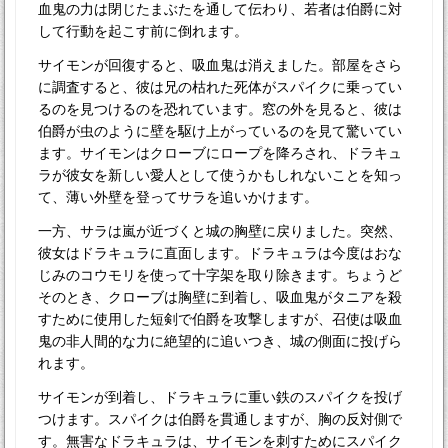
血鬼の力は閉じたまぶたを通して伝わり、若者は伯爵に対
して行動を起こす前に倒れます。
サイモンが回復すると、吸血鬼は消えました。部屋をさら
に調査すると、彼は兄の枯れた死体がスパイクに乗ってい
るのを見つけるのを恐れています。窓の外を見ると、彼は
伯爵が虫のように壁を駆け上がっているのを見て驚いてい
ます。サイモンはクローブにロープを降ろされ、ドラキュ
ラが彼女を新しい愛人として使うかもしれないことを知っ
て、薄い外壁を登ってサラを追いかけます。
一方、サラは嵐が近づくと城の胸壁に戻りました。突然、
彼女はドラキュラに直面します。ドラキュラは今度はおな
じみのコウモリを使って十字架を取り除きます。ちょうど
そのとき、クローブは胸壁に到着し、吸血鬼がタニアを殺
すために使用した短剣で伯爵を攻撃しますが、召使は吸血
鬼の非人間的な力に絶望的に追いつき、城の側面に投げら
れます。
サイモンが到着し、ドラキュラに重い鉄のスパイクを投げ
つけます。スパイクは伯爵を貫通しますが、胸の反対側で
す。無害なドラキュラは、サイモンを刺すためにスパイク