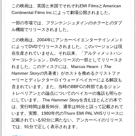
この映画は、英国と米国でそれぞれEMI FilmsとAmerican
Continental Films Inc.によって劇場公開されました。
一部の市場では
、フランケンシュタインのホラー
と
の
ダブ
ル機能でリリースされました。
この映画は、2004年にアンカーベイエンターテインメント
によってDVDでリリースされました。このバージョンは現
在生産されていません。それ以来、「アルティメットハン
マーコレクション」DVDシリーズの一部としてリリースさ
れました。このディスクには、Marcus Hearn（
The
Hammer Storyの
共著者）がホストを務めるクリストファ
ーリーとディレクターロイウォードベイカーによる解説も
含まれています。また、当時のBBFCの幹部であるジョン
トレベリアンとの論点についてのベイカーの逸話も明らか
にしています。 The
Hammer Story
を含むほとんどの本で
は、実行時間は最長96分、通常は95分と誤って記載されて
います。実際、1980年代のThorn EMI PAL VHSリリースに
記載されている92分に満たない。アンカーベイのリリース
では、91分で正しく表示されます。