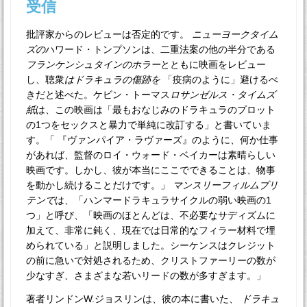
受信
批評家からのレビューは否定的です。
ニューヨークタイム
ズの
ハワード・トンプソンは、二重法案の他の半分である
フランケンシュタインのホラー
とともに映画をレビュー
し、聴衆
はドラキュラの傷跡を
「疫病のように」避けるべ
きだと述べた。ケビン・トーマス
ロサンゼルス・タイムズ
紙
は、この映画は「最もおなじみのドラキュラのプロット
の1つをセックスと暴力で単純に改訂する」と書いていま
す。「 『ヴァンパイア・ラヴァーズ』のように、何か仕事
があれば、監督のロイ・ウォード・ベイカーは素晴らしい
映画です。しかし、彼が本当にここでできることは、物事
を動かし続けることだけです。」
マンスリーフィルムブリ
テンで
は、「ハンマードラキュラサイクルの弱い映画の1
つ」と呼び、「映画のほとんどは、不必要なサディズムに
加えて、非常に鈍く、現在では日常的なフィラー材料で埋
められている」と説明しました。シーケンスはクレジット
の前に急いで対処されるため、クリストファーリーの数が
少なすぎ、さまざまな若いリードの数が多すぎます。」
著者リンドンW.ジョスリンは、彼の本に書いた、
ドラキュ