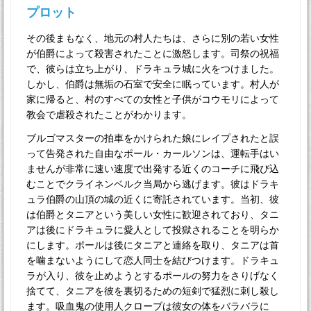
プロット
その後まもなく、地元の村人たちは、さらに別の若い女性
が伯爵によって殺害されたことに激怒します。司祭の祝福
で、彼らは立ち上がり、ドラキュラ城に火をつけました。
しかし、伯爵は無垢の石室で安全に眠っています。村人が
家に帰ると、村のすべての女性と子供がコウモリによって
教会で虐殺されたことがわかります。
ブルゴマスターの拍車をかけられた娘にレイプされたと誤
って告発された自由なポール・カールソンは、運転手はい
ませんが非常に速い速度で出発する近くのコーチに飛び込
むことでクライネンベルク当局から逃げます。彼はドラキ
ュラ伯爵の山頂の城の近くに寄託されています。当初、彼
は伯爵とタニアという美しい女性に歓迎されており、タニ
アは後にドラキュラに愛人として投獄されることを明らか
にします。ポールは後にタニアと連絡を取り、タニアは首
を噛まないようにして恋人同士を結びつけます。ドラキュ
ラが入り、彼を止めようとするポールの努力をさりげなく
捨てて、タニアを彼を裏切るための短剣で猛烈に刺し殺し
ます。吸血鬼の使用人クローブは彼女の体をバラバラに