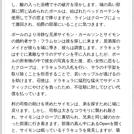
し、酸の入った浴槽でその破片を溶かします。城の高い部
屋に閉じ込められたポールは、結ばれたベッドカーテンを
使用して下の窓まで降りますが、ラインはクローブによっ
て撤回され、伯爵の部屋にいることに気づきます。
ポールのより冷静な兄弟サイモン・カールソンとサイモン
の婚約者サラ・フラムセンは彼を探しに来ます。居酒屋の
メイドが彼らを城に導き、彼らは調査します。ドラキュラ
はすぐに素敵なサラのデザインを手に入れましたが、ポー
ルの所有物の中で彼女の写真を見た後、若い女性に恋をし
たクローブは、ドラキュラの入札を行い、サラの十字架を
取り除くことを拒否することで、若いカップルが逃げるの
を助けます。召使は、ドラキュラに猛烈な猛火でサディス
ティックにやけどを負ったため、不従順に対してひどい代
償を払っています。
村の司祭の助けを求めたサイモンは、弟を探すために城に
戻ります。しかし、司祭は大きなコウモリに襲われ殺さ
れ、サイモンはクローブに裏切られ、兄弟と同じ鍵のかか
った部屋に行き着きます。部屋の真ん中にあるOpenを開く
と、サイモンは眠っているドラキュラを発見しますが、吸