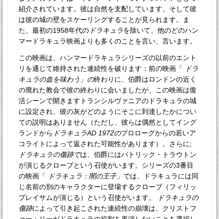
紹介されています。彼は自然を支配しています。そして彼
は彼の城の壁をスケーリングすることが見られます。ま
た、最初の1958年代の
ドラキュラ
を除いて、他のどのハン
マードラキュラ映画よりも多くのことを言い、言います。
この映画は、ハンマードラキュラシリーズの以前のエント
リを通じて維持された連続性を破ります：前の映画「
ドラ
キュラの血を味わう」の
終わりに、伯爵はロンドンの近く
の廃れた教会で彼の終わりに会いましたが、この映画は復
活シーンで開きますトランシルヴァニアのドラキュラの城
に設定され、彼の灰がどのようにそこに到達したかについ
ての説明はありません（ただし、彼らは偶然としてイング
ランドから
ドラキュラAD 1972の
プロローグからの若いア
コライトによって返された可能性があります）。さらに;
ドラキュラの傷跡で
は、伯爵にはパトリック・トラウトン
が演じるクローブという召使がいます。シリーズの3番目
の映画「
ドラキュラ：闇の王子」
では、ドラキュラには同
じ名前の別のキャラクターに登場するクローブ（フィリッ
プレイサムが演じる）という召使がいます。
ドラキュラの
傷跡
によって引き起こされた連続性の崩壊は、クリストフ