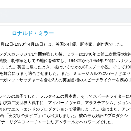
ロナルド・ミラー
11月12日-1998年4月16日）は、英国の俳優、脚本家、劇作家でした。
グスカレッジで1年間勉強した後、ミラーは1940年に第二次世界大戦
後、劇作家としての地位を確立し、1948年から1954年の間にハリウ
ました。英国に戻ったとき、彼はいくつかのCPスノー小説、そして196
を舞台にうまく適合させました。また、ミュージカルの
ロバートとエリ
ーガレットサッチャーを含む3人の英国首相のスピーチライターを務め
レヒルの息子でした。フルタイムの脚本家、そしてスピーチライターに
よび第二次世界大戦中に、アイバーノヴェロ、アラステアシム、ジョン
々のウエストエンドのプロダクションで活動しました。彼はまた、アン
映画
「夜明けのダイブ
」にも出演しました。彼の最も好評のプロダクシ
アナ・リグをフィーチャーした
アベラールとヘロワーズ
でした。