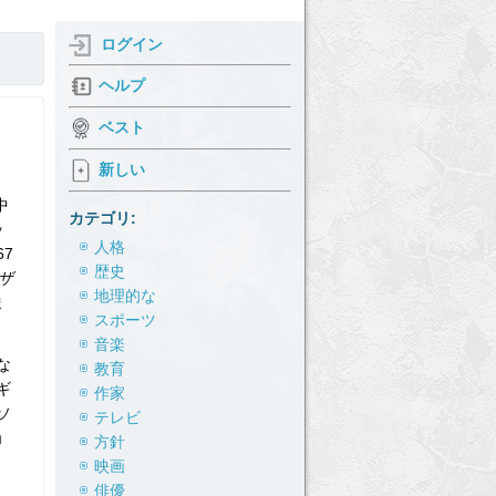
ログイン
ヘルプ
ベスト
新しい
中
カテゴリ:
ッ
人格
7
歴史
ザ
地理的な
ま
スポーツ
音楽
な
教育
ギ
作家
ソ
テレビ
ョ
方針
映画
俳優