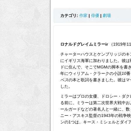
カテゴリ:
作家
|
俳優
|
劇場
ロナルドグレイムミラーir
（1919年
チャーターハウスとケンブリッジのキン
にイギリス海軍に加わりました。彼は戦
ドに住んで、そこでMGMの脚本を書き
年にウィリアム・クラークの小説
10
番
ベス
の本と歌詞を書きました。彼はマ
した。
ミラーはプロの女優、ドロシー・ダク
る前に、ミラーは第二次世界大戦中お
ールガードなどの著名人と一緒に、数
ニー・アスキス監督の1943年の戦争
ンの1つは、キース・ミシェルとダイ