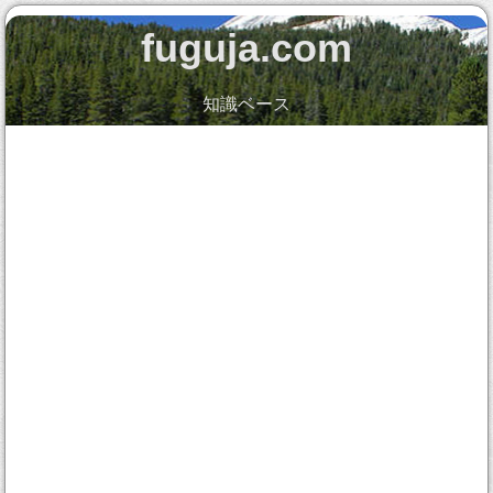
fuguja.com
知識ベース