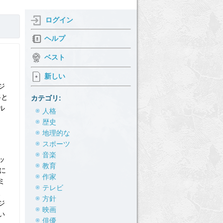
ログイン
ヘルプ
ベスト
新しい
ジ
将と
カテゴリ:
ル
人格
歴史
地理的な
スポーツ
音楽
ッ
教育
に
作家
ミ
テレビ
、
方針
ジ
映画
い
俳優