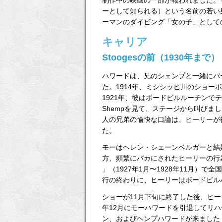
制作中の映画の一部が報われました。
ーとして知られる）という名前の若い男
ーマンのダイビング「女の子」として
キャリア
Stoogesの前（1930年まで）
ハワードは、兄のシェンプと一緒にバ
た。1914年、ミシシッピ川のショー
1921年、彼はボードビルルーチンで
Shempを見て、ステージから叫びま
人の兄弟の愉快な口論は、ヒーリーが
た。
モーはヘレン・シェーンベルガーと結婚
方、頻繁にバカにされたヒーリーの行
」（1927年1月〜1928年11月）
行の終わりに、ヒーリーはボードビルバ
ショーが11月下旬に終了した後、ヒ
年12月にモーハワードを引退してリハ
ン、およびヘンプハワードが来ましたト