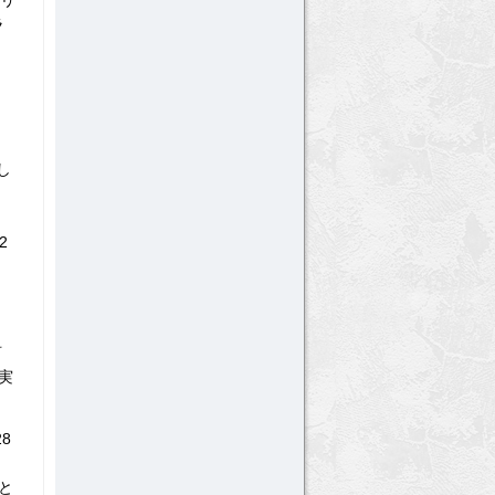
ーリ
ラ
し
。
2
実
8
イ
と