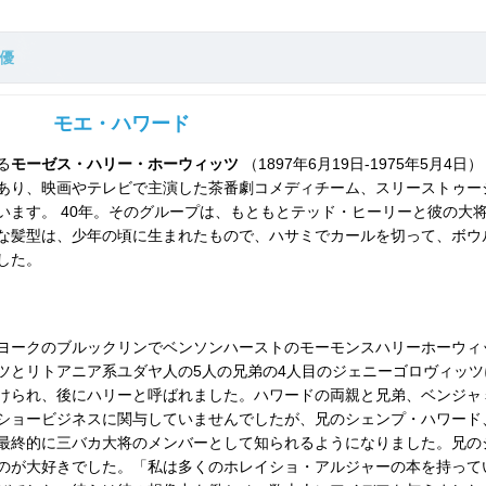
優
モエ・ハワード
る
モーゼス・ハリー・ホーウィッツ
（1897年6月19日-1975年5月4日）
あり、映画やテレビで主演した茶番劇コメディチーム、スリーストゥー
います。 40年。そのグループは、もともとテッド・ヒーリーと彼の大
な髪型は、少年の頃に生まれたもので、ハサミでカールを切って、ボウ
した。
ューヨークのブルックリンでベンソンハーストのモーモンスハリーホーウィ
ツとリトアニア系ユダヤ人の5人の兄弟の4人目のジェニーゴロヴィッツ
けられ、後にハリーと呼ばれました。ハワードの両親と兄弟、ベンジャ
ショービジネスに関与していませんでしたが、兄のシェンプ・ハワード
最終的に三バカ大将のメンバーとして知られるようになりました。兄の
のが大好きでした。「私は多くのホレイショ・アルジャーの本を持って