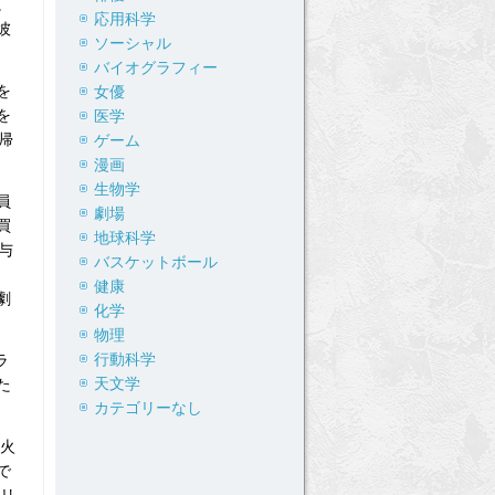
。
応用科学
彼
ソーシャル
バイオグラフィー
を
女優
を
医学
帰
ゲーム
漫画
生物学
員
劇場
買
地球科学
与
バスケットボール
健康
劇
化学
物理
行動科学
ラ
天文学
た
カテゴリーなし
の火
で