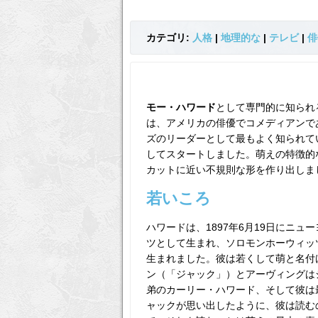
カテゴリ:
人格
|
地理的な
|
テレビ
|
俳
モー・ハワード
として専門的に知られ
は、アメリカの俳優でコメディアンで
ズのリーダーとして最もよく知られて
してスタートしました。萌えの特徴的
カットに近い不規則な形を作り出しま
若いころ
ハワードは、1897年6月19日にニ
ツとして生まれ、ソロモンホーウィッ
生まれました。彼は若くして萌と名付
ン（「ジャック」）とアーヴィングは
弟のカーリー・ハワード、そして彼は
ャックが思い出したように、彼は読む