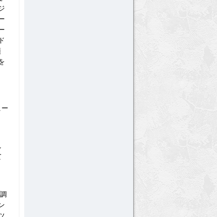
ジ
ー
ー
ド
頭
を
ヒー
し
て
強調
ン
ツ