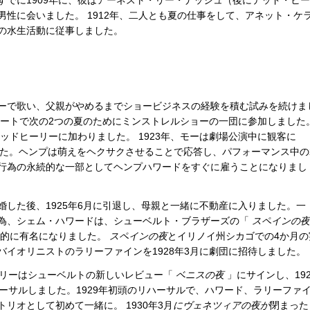
すでに1909年に、彼はアーネスト・リー・ナッシュ（後にテッド・ヒ
性に会いました。 1912年、二人とも夏の仕事をして、アネット・ケ
の水生活動に従事しました。
ーで歌い、父親がやめるまでショービジネスの経験を積む試みを続けま
ボートで次の2つの夏のためにミンストレルショーの一団に参加しました
テッドヒーリーに加わりました。 1923年、モーは劇場公演中に観客に
した。ヘンプは萌えをヘクサクさせることで応答し、パフォーマンス中の
行為の永続的な一部としてヘンプハワードをすぐに雇うことになりまし
した後、1925年6月に引退し、母親と一緒に不動産に入りました。一
為、シェム・ハワードは、シューベルト・ブラザーズの「
スペインの夜
で全国的に有名になりました。
スペインの夜
とイリノイ州シカゴでの4か月の
イオリニストのラリーファインを1928年3月に劇団に招待しました。
ーリーはシューベルトの新しいレビュー「
ベニスの夜
」にサインし、192
ーサルしました。1929年初頭のリハーサルで、ハワード、ラリーファ
リオとして初めて一緒に。 1930年3月
にヴェネツィアの夜が
閉まった