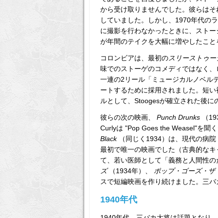
から受け取りませんでした。彼らはそ
していました。しかし、1970年代
に撮影を行わなかったときに、ストージ
が年間のテイクを大幅に増やしたこと
コロンビアは、最初の
スリーストゥー
味でのストーゲのコメディではなく、
一連の2リール「ミュージカルノベル
ートするために採用されました。短い被
ルとして、Stoogesが確立された
彼らの次の映画、
Punch Drunks
（19
Curlyは "Pop Goes the W
Black
（同じく1934）は、現代の病院
最初で唯一の映画でした（古典的なキャッチフレ
て、若い医師として「義務と人間性の
ズ
（1934年）、
ポップ・ゴーズ・ザ
スで短編映画を作り続けました。三バ
1940年代
1940年代、三バカ大将は話題となり