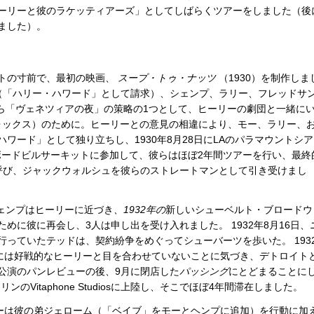
ーリーと彼のラケッティアーズ」としてしばらくツアーをしました（後
ました）。
トの寸前で、最初の映画、
スープ・トゥ・ナッツ
（1930）を制作しま
（「ハリー・ハワード」として請求）、シェンプ、ラリー、フレッドサ
から「ヴェネツィアの夜」の策略の1つとして、ヒーリーの劇団と一緒に
フォックス）のために。ヒーリーとの意見の相違により、モー、ラリー、
ワード」として独り立ちし、1930年8月28日にLAのパラマウントシア
Oボードビルサーキットに参加して、彼らはほぼ2年間ツアーを行い、最終
呼び、ジャックウォルシュを彼らのストレートマンとして引き受けまし
シェンプはヒーリーに近づき
、1932年の
新しいシューベルト・ブロードウ
ために彼に再会し、3人は申し出を受け入れました。 1932年8月16日、
行っていたテッドは、契約紛争をめぐってシューバーツを歩いた。 193
時には好戦的なヒーリーと目を合わせていないことに気づき、デトロイト
公演のパンレビューの後、9月に閉店した
パッシング
にとどまることに
リンのVitaphone Studiosに上陸し、そこでほぼ4年間滞在しました。
モーは彼の弟ジェローム（「ベイブ」をモーとヘンプに追加）を行動に加