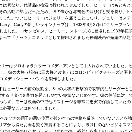
とは異なり、代替品の検索は行われませんでした。ヒーリーはもともと
その活動に熱心だったため、彼の豊かな赤褐色の口ひげと髪を剃り、ヒ
ました。ついにヒーリーはジェリーを雇うことになり、ジェリーはステ
arry、Curlyの新しいラインナップは、1932年8月27日にクリーブラン
しました。ロサンゼルス、ヒーリー、ストージズに登場した1933年初
よって「ナッツ」コミックとして採用されました長編映画や短編の話題
ーリーはソロキャラクターコメディアンとして手入れされていました。
追求し、彼の大将（現在は三大将と改名）はコロンビアピクチャーズと署名
本のコメディショートパンツを製作しました。
ドはヒーリーの前の役割を、3つの大将の攻撃的で攻撃的なリーダーと
対するドタバタ暴力を起こしやすい短気ないじめです。彼の仲間に対し
わらず、モーは映画の中で他のストージを非常に忠実で保護していたの
に必要なことは何でもしました。
上のペルソナの調子の悪い側面が彼の本当の性格を反映していないことを
リアから得たお金を賢く投資することにより、抜け目のないビジネスマ
ジはその後のロイヤルティー（すなわち、残差）を多くのショートパン