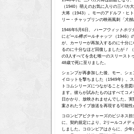
（1940）萌えのお気に入りの三バカ
大将（1943）。モーのアドルフ・
リー・チャップリンの映画風刺
「大独
1946年5月6日、
ハーフウィットホリ
に
ビール樽ポールキャッツ
（1946
が、カーリーが再加入するのに十分にな
るのに十分なほど回復しましたが
！
（
の3人すべてを含む唯一のスリーストゥ
48歳で死に至りました。
シェンプが再参加した後、モー、シェ
イロットを撃ちました（1949年）
トコムシリーズにつながることを意図
ます。彼らが試みたものはすべてコメ
日かかり、放映されませんでした。実
案されたライブ放送を再現する可能性
コロンビアピクチャーズのビジネス担当副
に、契約規定により、2リールコメデ
しました。コロンビアはさらに、少年