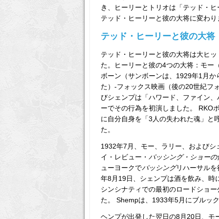
き、ヒーリーとトリオは「テッド・ヒ
テッド・ヒーリーと彼の大将に変わり
テッド・ヒーリーと彼の大将
テッド・ヒーリーと彼の大将は大ヒッ
た。ヒーリーと彼の4つの大将：モー
ボーン（サンボーンは、1929年1月
た）-フォックス映画（後の20世紀
びシェンプは「ハワード、ファイン、ハ
ーでその行為を初演しました。 RK
に自分自身を「3人の失われた魂」と
た。
1932年7月、モー、ラリー、および
イ・レビュー・
パッシング・ショーの
ューヨークで
パッシング
リハーサルを
年8月19日、シェンプは酒を飲み、
シンシナティでの最初のロードショー
た。 Shempは、1933年5月にブルック
ヘンプが出発した翌日の8月20日、