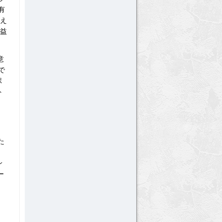
有
換え
利益
意
で
ポ
ト
、
た
ン
ー