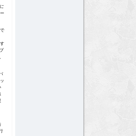
に
ャー
すで
す
プ
、
パ
シッ
い
1
提
告
行