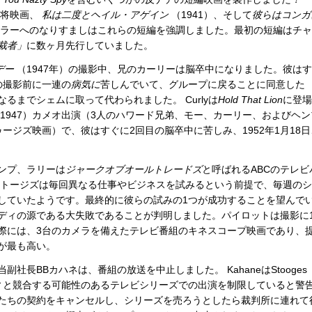
大将映画、
私は二度とヘイル・アゲイン
（1941）、そして
彼らはコンガ
ヒトラーへのなりすましはこれらの短編を強調しました。最初の短編はチ
裁者」
に数ヶ月先行していました。
デー
（1947年）の撮影中、兄のカーリーは脳卒中になりました。彼は
）の撮影前に一連の
病気に
苦しんでいて、グループに戻ることに同意した
るまでシェムに取って代わられました。 Curlyは
Hold That Lion
に登場
1947）カメオ出演（3人のハワード兄弟、モー、カーリー、およびヘン
ージズ映画）で、彼はすぐに2回目の脳卒中に苦しみ、1952年1月18日
ンプ、ラリーは
ジャークオブオールトレードズ
と呼ばれるABCのテレビ
。ストージズは毎回異なる仕事やビジネスを試みるという前提で、毎週の
していたようです。最終的に彼らの試みの1つが成功することを望んで
ディの源である大失敗であることが判明しました。パイロットは撮影に
際には、3台のカメラを備えたテレビ番組のキネスコープ映画であり、
が最も高い。
社長BBカハネは、番組の放送を中止しました。 KahaneはStooges
ィと競合する可能性のあるテレビシリーズでの出演を制限していると警
たちの契約をキャンセルし、シリーズを売ろうとしたら裁判所に連れて