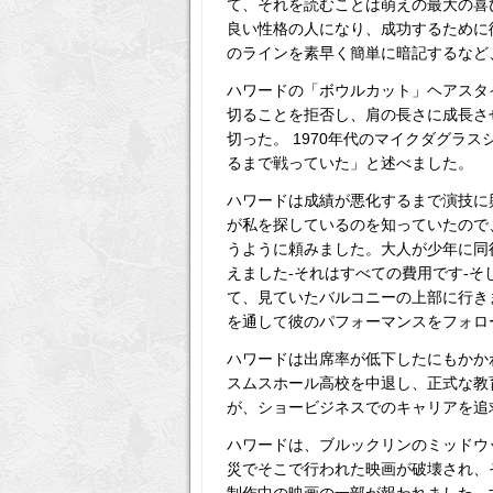
て、それを読むことは萌えの最大の喜
良い性格の人になり、成功するために
のラインを素早く簡単に暗記するなど
ハワードの「ボウルカット」ヘアスタ
切ることを拒否し、肩の長さに成長さ
切った。 1970年代のマイクダグラ
るまで戦っていた」と述べました。
ハワードは成績が悪化するまで演技に
が私を探しているのを知っていたので
うように頼みました。大人が少年に同
えました-それはすべての費用です-
て、見ていたバルコニーの上部に行き
を通して彼のパフォーマンスをフォロ
ハワードは出席率が低下したにもかかわ
スムスホール高校を中退し、正式な教
が、ショービジネスでのキャリアを追
ハワードは、ブルックリンのミッドウッドに
災でそこで行われた映画が破壊され、