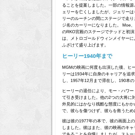
ることを提案しました。一部の情報源
ェリーを亡くしましたが、ジェリーは
リーのルーチンの間にステージで走り
ジ名のカーリーになりました。 Moe、L
のRKO宮殿のステージでテッドと初演
は、メトロゴールドウィンメイヤーに
ふざけて盛り上げます。
ヒーリー1940年まで
MGMの映画に何度も出演した後、ヒ
リーは1934年に自身のキャリアを
し、1957年12月まで滞在し、190
ヒーリーの退任により、モー・ハワー
て引き受けました。他の2つの大将に
外見的にはかなり残酷な態度にもかか
で、彼らを傷つけず、彼らを救うため
彼は彼の1977年の本で、彼の画面
しました。彼はまた、彼の映画のキャ
であることを自慢しましたが、ストー