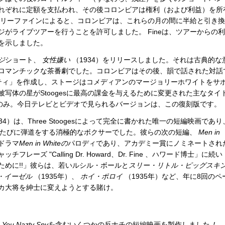
れぞれに定額を支払われ、その後コロンビアは権利（および利益）を所
のラリーファインによると、コロンビアは、これらの月の間に半給と引き
がライブツアーを行うことを許可しました。 Fineは、ツアーからの
を示しました。
ジ
ショート、
女性嫌い
（1934）をリリースしました。それは古典的な
ロマンチックな茶番劇でした。コロンビアはその後、韻で話された対話
ティ」を作成し、ストージはコメディアンのマージョリーホワイトをサ
写体の星がStoogesに最高の課金を与えるために変更された主なタイ
後にのみ。今日テレビとビデオで見られるバージョンは、この復刻版です。
34）は、Three Stoogesによって完全に書かれた唯一の短編映画であり
easel"を聞くたびに弾道をする消極的なボクサーでした。彼らの次の短編、
Men in
ドラマ
Men in Whiteの
パロディであり、アカデミー賞にノミネートされ
ーズ "Calling Dr. Howard、Dr. Fine 、ハワード博士」に続い
ために!!」彼らは、若いルシル・ボールと
スリー・リトル・ピッグスキ
・イーゼル
（1935年）、
ホイ・ポロイ
（1935年）など、年に8回のペ
カ大将を紳士に変えようとする賭け。
、
You Nazty Spy
を含むいくつかの反ナチの短編映画を製作しました
！