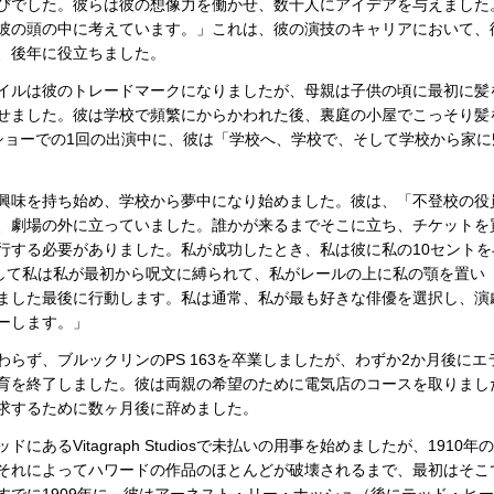
びでした。彼らは彼の想像力を働かせ、数十人にアイデアを与えました
彼の頭の中に考えています。」これは、彼の演技のキャリアにおいて、
、後年に役立ちました。
イルは彼のトレードマークになりましたが、母親は子供の頃に最初に髪
せました。彼は学校で頻繁にからかわれた後、裏庭の小屋でこっそり髪
スショーでの1回の出演中に、彼は「学校へ、学校で、そして学校から家に
興味を持ち始め、学校から夢中になり始めました。彼は、「不登校の役
、劇場の外に立っていました。誰かが来るまでそこに立ち、チケットを
行する必要がありました。私が成功したとき、私は彼に私の10セントを
そして私は私が最初から呪文に縛られて、私がレールの上に私の顎を置い
ました最後に行動します。私は通常、私が最も好きな俳優を選択し、演
ーします。」
らず、ブルックリンのPS 163を卒業しましたが、わずか2か月後にエ
育を終了しました。彼は両親の希望のために電気店のコースを取りまし
求するために数ヶ月後に辞めました。
あるVitagraph Studiosで未払いの用事を始めましたが、1910年
それによってハワードの作品のほとんどが破壊されるまで、最初はそこ