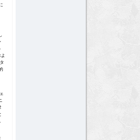
に
し
ン
い
およ
タ
的
ェ
ニ
2
と
し
え