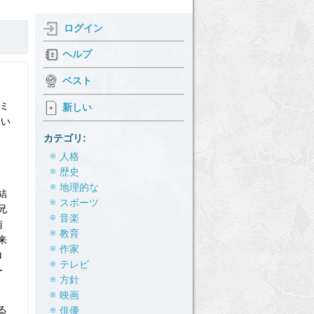
ログイン
ヘルプ
ベスト
、ミ
新しい
てい
カテゴリ:
人格
歴史
地理的な
結
スポーツ
兄
音楽
南
教育
来
作家
ロ
テレビ
ー
方針
映画
る
俳優