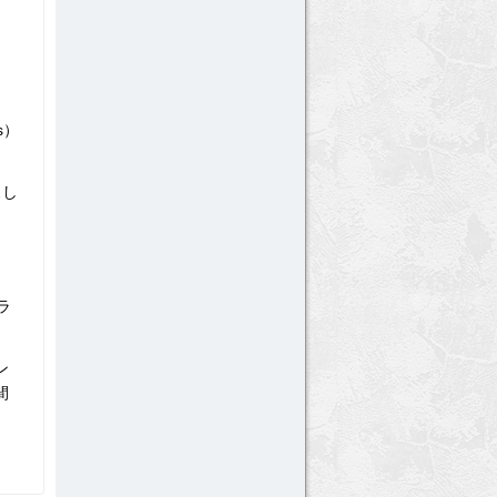
、
s）
スし
ラ
ン
間