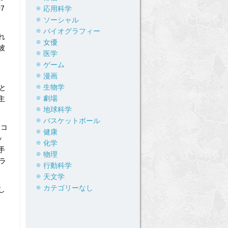
7
応用科学
ソーシャル
バイオグラフィー
れ
女優
彼
医学
ゲーム
漫画
生物学
と
劇場
主
地球科学
バスケットボール
スコ
健康
ッ
化学
手
物理
ラ
行動科学
天文学
カテゴリーなし
し