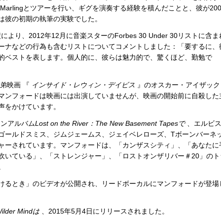
arlingとツアーを行い、ギグを演奏する経験を積んだことと、彼が200
は彼の初期の執筆の実験でした。
業績により、2012年12月に音楽スターのForbes 30 Under 30リストに含ま
ーナなどの行為も含むリストについてコメントしました：「要するに、
的ベストを表します。個人的に、彼らは魅力的で、驚くほど、勤勉で
兄弟映画 『
インサイド・レウィン・デイビス
』のオスカー・アイザック
マンフォードは映画には出演していませんが、映画の開始前に自殺した
声をかけています。
ションアルバム
Lost on the River：The New Basement Tapesで
、エルビ
ゴールドスミス、ジムジェームス、ジェイベレローズ、Tボーンバーネ
ャーされています。マンフォードは、「カンザスシティ」、「あなたに
吹いている」、「ストレンジャー」、「ロストオンザリバー＃20」のト
。
をかけるとき」のビデオが公開され、リードボーカルにマンフォードが登場
ilder Mindは
、2015年5月4日にリリースされました。