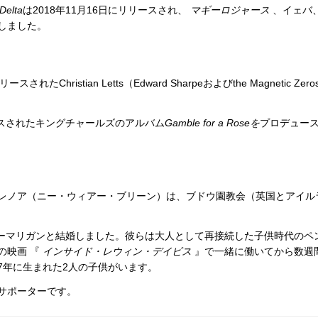
Delta
は2018年11月16日にリリースされ、
マギーロジャース
、イェバ
しました。
されたChristian Letts（Edward Sharpeおよびthe Magnetic Zero
ースされたキングチャールズのアルバム
Gamble for a Roseを
プロデュー
レノア（ニー・ウィアー・ブリーン）は、ブドウ園教会（英国とアイル
リーマリガンと結婚しました。彼らは大人として再接続した子供時代のペ
の映画 『
インサイド・レウィン・デイビス
』で一緒に働いてから数週
17年に生まれた2人の子供がいます。
のサポーターです。