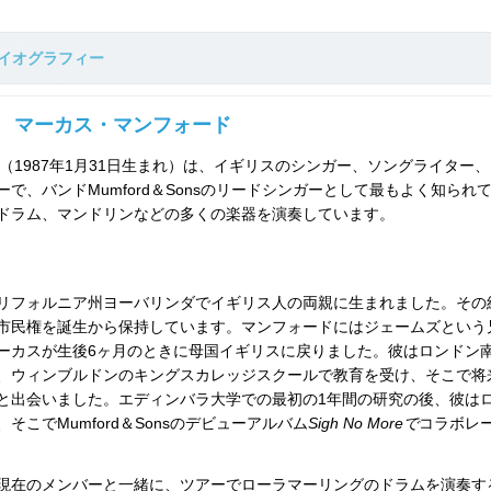
イオグラフィー
マーカス・マンフォード
（1987年1月31日生まれ）は、イギリスのシンガー、ソングライター
で、バンドMumford＆Sonsのリードシンガーとして最もよく知られ
ドラム、マンドリンなどの多くの楽器を演奏しています。
にカリフォルニア州ヨーバリンダでイギリス人の両親に生まれました。その
市民権を誕生から保持しています。マンフォードにはジェームズという
ーカスが生後6ヶ月のときに母国イギリスに戻りました。彼はロンドン
、ウィンブルドンのキングスカレッジスクールで教育を受け、そこで将
と出会いました。エディンバラ大学での最初の1年間の研究の後、彼は
こでMumford＆Sonsのデビューアルバム
Sigh No Moreで
コラボレ
現在のメンバーと一緒に、ツアーでローラマーリングのドラムを演奏す