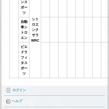
ンス
ポー
ツ
シト
自動
ロエ
車シ
ンク
トロ
サラ
エン
WRC
ピエ
ドラ
フィ
タス
ポー
ツ
ログイン
ヘルプ