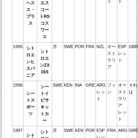
ト
ト
ヘス
エス
ス・
コー
プラ
トRS
ス
コス
ワー
ス
1995
月
SWE
POR
FRA
NZL
オー
ESP
GB
シト
シト
スト
レッ
ロエ
ロエ
ラリ
ト
ンヒ
ンZX
ア
スパ
16S
ニア
1996
SWE
KEN
INA
GRE
ARG
フィ
オー
それ
シー
レッ
ン
スト
は
シー
トイ
ト
ラリ
トス
ビサ
ア
ポー
キッ
レッ
ツ
トカ
ト
ー
1997
月
SWE
KEN
POR
ESP
FRA
ARG
GR
シト
シト
レッ