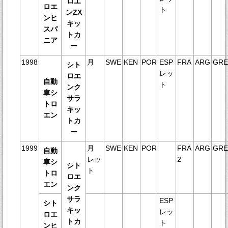
ロエ
ロエ
ト
ンZX
ンヒ
キッ
スパ
トカ
ニア
ー
1998
月
SWE
KEN
POR
ESP
FRA
ARG
GR
シト
レッ
ロエ
自動
ト
ンク
車シ
サラ
トロ
キッ
エン
トカ
ー
1999
月
SWE
KEN
POR
FRA
ARG
GR
自動
レッ
2
車シ
シト
ト
トロ
ロエ
エン
ンク
サラ
ESP
シト
キッ
レッ
ロエ
トカ
ト
ンヒ