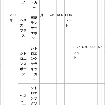
ツ
トカ
ー
2000
月
SWE
KEN
POR
三菱
年
ヘス
レッ
ラン
ス・
ト
サー
プラ
エボ
ス
VI
ESP
ARG
GRE
NZL
シト
レッ
シト
ロエ
ト
ロエ
ンク
ンス
サラ
ポー
キッ
ツ
トカ
ー
シト
ロエ
ヘス
ンサ
ス・
クソ