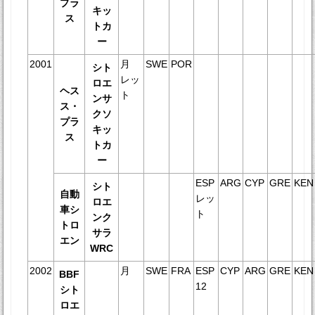
プラ
キッ
ス
トカ
ー
2001
月
SWE
POR
シト
レッ
ロエ
ヘス
ト
ンサ
ス・
クソ
プラ
キッ
ス
トカ
ー
ESP
ARG
CYP
GRE
KEN
シト
自動
レッ
ロエ
車シ
ト
ンク
トロ
サラ
エン
WRC
2002
月
SWE
FRA
ESP
CYP
ARG
GRE
KEN
BBF
12
シト
ロエ