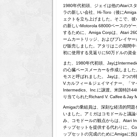
1980年代初頭、ジェイは他のAta
ラの新しい会社、Hi-Toro（後にAmi
ェクトを立ち上げました。そこで、彼ら
の新しいMotorola 68000ベース
するために、Amiga Corpは、Atar
ームカートリッジ、およびプレイヤー
び販売しました。アタリはこの期間中
初に使用する見返りに50万ドルの資
また、1980年代初頭、JayはInter
の心臓ペースメーカーを作成しました
モスと呼ばれました。 Jayは、2つの
V.カルフィー＆ジェイマイナー、「マイ
Intermedics、Inc.に譲渡。米国特許440
り当てられたRichard V. Calfe
Amigaの乗組員は、深刻な経済的問題
いました。アミガはコモドールと議論を
み、コモドールの観点からは、Atari 
チップセットを提供する代わりに、Commo
ップセットの完成のためにAmigaに