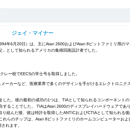
ジェイ・マイナー
1994年6月20日）は、主にAtari 2600およびAtari 8ビットファミリ用の
の父」として知られるアメリカの集積回路設計者でした。
ークレー校でEECSの学士号を取得しました。
ースメーカーなど、医療業界で多くのデザインを手がけるエレクトロニク
.に移りました。彼の最初の成功の1つは、TIAとして知られるコンポーネント
ることでした。 TIAはAtari 2600のディスプレイハードウェアであ
取り組んだ後、彼は特許を取得したANTICおよびCTIAとして知られる後
れらのチップは、Atari 8ビットファミリのホームコンピューターおよ
使用されます。