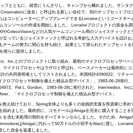
riスタッフとともに、経営にうんざりし、キャンプから離れました。サンタ
ga Corporationに改名）と呼ばれる新しい会社で、別のチップセットプロ
はコンピューターにアップグレードできるLorraineというコードネー
のゲームコンソールの作成を開始しました。 Lorraineプロジェクトの資金を
i 2600やColecoVisionなどの人気ゲームコンソール用のジョイスティックと
が立っているジョイスティックと呼ばれる奇妙な入力デバイスを設計お
もチームの努力に関心を持ち続け、結果として得られたチップセットを
金を彼らに提供しました。
medics、Inc.とのプロジェクトに取り組み、最初のマイクロプロセッサベー
。マイクロプロセッサはラザロと呼ばれ、ペースメーカーは最終的にコ
特許の共同発明者としてリストされました。米国特許4390022、リチャ
クロプロセッサ制御を備えた植込み型デバイス」、1983-06-28発行、
4972、Pat L. Gordon。 1983-06-28に発行された、Intermedics、Inc
e＆Jay Miner、「マイクロプロセッサ制御を備えた植込み型デバイス」
を抱え続けており、Spring全体よりも多くの金銭的支援を投資家に求め
始めました。最終的に、コモドールはAmigaを完全に購入することを
Inc.を含む未処理の契約をすべてキャンセルしました。そのため、Amiga
doreはAmigaに代わって50万ドルの小切手をAtariに渡し、Lorrain
投資した資金を返還しました。