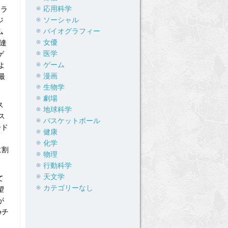
応用科学
クラ
ソーシャル
ジ
バイオグラフィー
ム
女優
調達
医学
ゲ
ゲーム
よ
漫画
最
生物学
劇場
ス
地球科学
ス
バスケットボール
ード
健康
化学
に割
物理
行動科学
天文学
て
カテゴリーなし
望
が
eチ