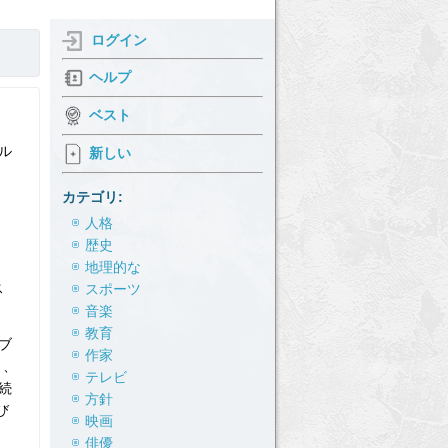
ログイン
ヘルプ
ベスト
マル
新しい
カテゴリ:
人格
歴史
地理的な
ス
スポーツ
音楽
教育
のブ
作家
り、
テレビ
続
方針
び
映画
俳優