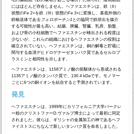
にはほとんど存在しません。ヘファエスチンは、鉄（II）
状態のFe 2+を鉄（III）状態のFe 3+に変換し、基底外側の
鉄輸送体である
フェロポーチン1
との協同で鉄排出を媒介
する可能性が最も高い。結腸、脾臓、腎臓、乳房、胎盤、
および骨の小柱細胞でヘファエスチンが検出される程度は
少ないが、これらの組織におけるヘファエスチンの役割は
確立されていない。ヘファエスチンは、銅の解毒と貯蔵に
関与する血清デヒドロゲナーゼタンパク質であるセルロプ
ラスミンと相同性を示します。
ヘファエスチンは、1158アミノ酸の前駆体から形成される
1135アミノ酸のタンパク質で、130.4 kDaです。モノマー
ごとに6つの銅イオンを結合すると予測されています。
発見
ヘファエスチンは、1999年にカリフォルニア大学バークレ
ー校のクリストファーD.ヴァルプ博士によって最初に同定
されました。彼らは、ギリシャの金属加工の神であるヘフ
ァイストスにちなんで新しいタンパク質を命名しました。