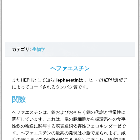
カテゴリ:
生物学
ヘファエスチン
また
HEPH
として知ら
Hephaestinは
、ヒトで
HEPH遺伝子
によってコードされるタンパク質です。
関数
ヘファエスチンは、鉄およびおそらく銅の代謝と恒常性に
関与しています。これは、腸の腸細胞から循環系への食事
性鉄の輸送に関与する膜貫通銅依存性フェロキシダーゼで
す。ヘファエスチンの最高の発現は小腸で見られます。絨
毛の腸細胞（鉄の吸収が起こる場所）に限られ、陰窩細胞