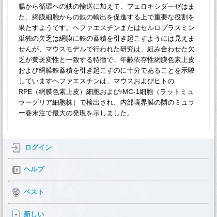
腸から循環への鉄の輸送に加えて、フェロキシダーゼはま
た、網膜細胞からの鉄の輸出を促進する上で重要な役割を
果たすようです。ヘファエスチンまたはセルロプラスミン
単独の欠乏は網膜に鉄の蓄積を引き起こすようには見えま
せんが、マウスモデルで行われた研究は、組み合わせた欠
乏が黄斑変性と一致する特徴で、年齢依存性網膜色素上皮
および網膜鉄蓄積を引き起こすのに十分であることを示唆
していますヘファエスチンは、マウスおよびヒトの
RPE（網膜色素上皮）細胞およびrMC-1細胞（ラットミュ
ラーグリア細胞株）で検出され、内部境界膜の隣のミュラ
ー巻末注で最大の発現を示しました。
ログイン
ヘルプ
ベスト
新しい