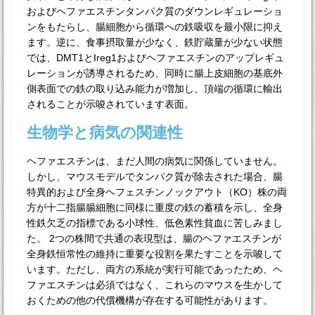
およびヘファエスチンタンパク質のダウンレギュレーショ
ンをもたらし、腸細胞から循環への鉄吸収を最小限に抑え
ます。逆に、食事摂取量が少なく、鉄貯蔵量が少ない状態
では、DMT1とIreg1およびヘファエスチンのアップレギュ
レーションが誘導されるため、同時に腸上皮細胞の基底外
側表面での鉄の取り込み能力が増加し、頂端の循環に輸出
されることが示唆されています表面。
生物学と病気の関連性
ヘファエスチンは、まだ人間の病気に関係していません。
しかし、マウスモデルでタンパク質が除去された場合、腸
特異的および全身ヘフェスチンノックアウト（KO）株の両
方が十二指腸腸細胞に同様に重度の鉄の蓄積を示し、全身
性鉄欠乏の指標である小球性、低色素性貧血に苦しみまし
た。 2つの株間で共通の表現型は、腸のヘファエスチンが
全身鉄恒常性の維持に重要な役割を果たすことを示唆して
います。ただし、両方の系統が実行可能であったため、ヘ
ファエスチンは必須ではなく、これらのマウスを生かして
おくための他の代償機構が存在する可能性があります。