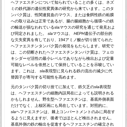
ヘファエスチンについて知られていることの多くは、ネズ
ミの鉄代謝の遺伝性変異体の研究から来ています。このタ
ンパク質は、性関連貧血のマウス、または食餌性鉄の粘膜
への取り込みは正常であるが、腸の腸細胞から循環への鉄
の輸送が損なわれているslaマウスの研究を通じて発見およ
び同定されました。
sla
マウスは、
HEPH
遺伝子の部分的
な欠失変異を有しており、194アミノ酸が切り捨てられた
ヘファエスチンタンパク質の発現をもたらします。研究で
は、この切断されたヘファエスチンタンパク質は、フェロ
キシダーゼ活性の最小レベルでありながら検出および定量
可能なレベルを依然として保持していることを示唆してい
ます。これは、
sla
表現型に見られる鉄の流出の減少に代
替因子が寄与する可能性を高めます。
元のタンパク質の切り捨てに加えて、鉄欠乏の
sla
表現型
は、ヘファエスチンの細胞内誤局在によっても説明される
かもしれません。野生型ヘファエスチンは、基底外側表面
だけでなく、上核区画にも局在しています。対照的に、
sla
ヘファエスチンは、棘上コンパートメントのみに局在す
るように見えますが、後者ではほとんど検出されません。
基底外側の鉄の輸出を促進するヘファエスチンの確立され