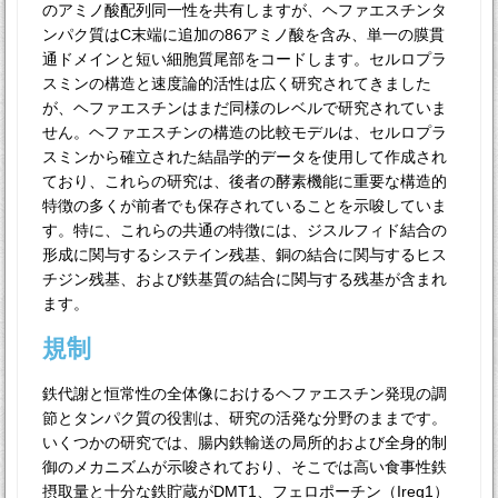
のアミノ酸配列同一性を共有しますが、ヘファエスチンタ
ンパク質はC末端に追加の86アミノ酸を含み、単一の膜貫
通ドメインと短い細胞質尾部をコードします。セルロプラ
スミンの構造と速度論的活性は広く研究されてきました
が、ヘファエスチンはまだ同様のレベルで研究されていま
せん。ヘファエスチンの構造の比較モデルは、セルロプラ
スミンから確立された結晶学的データを使用して作成され
ており、これらの研究は、後者の酵素機能に重要な構造的
特徴の多くが前者でも保存されていることを示唆していま
す。特に、これらの共通の特徴には、ジスルフィド結合の
形成に関与するシステイン残基、銅の結合に関与するヒス
チジン残基、および鉄基質の結合に関与する残基が含まれ
ます。
規制
鉄代謝と恒常性の全体像におけるヘファエスチン発現の調
節とタンパク質の役割は、研究の活発な分野のままです。
いくつかの研究では、腸内鉄輸送の局所的および全身的制
御のメカニズムが示唆されており、そこでは高い食事性鉄
摂取量と十分な鉄貯蔵がDMT1、フェロポーチン（Ireg1）