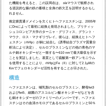
た機能を考えると、この誤局在は、
sla
マウスで観察され
る逆説的な腸の鉄の蓄積と全身の鉄欠乏を説明するかもし
れません。
推定膜貫通ドメインを欠くヒトヘファエスチンは、2005年
にDrsによって最初に組換え発現されました。ブリティッ
シュコロンビア大学のターニャ・グリフィス、グラント・
マウク、ロス・マクギリヴレイ。彼らは、組換えヒトヘフ
ェスチン（rhHp）が銅に結合し（誘導結合プラズマ質量分
析法により決定）、セルロプラスミンなどの他の青色のマ
ルチ銅オキシダーゼと一致する〜610 nmで最大吸収を示す
ことを実証しました。基質として硫酸第一鉄アンモニウム
を使用することにより、rhHpはFe（II）に対して2.1μMの
Kmでフェロキシダーゼ活性を有することが示された。
構造
ヘファエスチンは、哺乳類のセルロプラスミン、酵母fet3
およびfet5、細菌のアスコルビン酸オキシダーゼなどを含
む銅オキシダーゼのファミリーのメンバーです。ヘファエ
スチンはその血清ホモログであるセルロプラスミンと50％