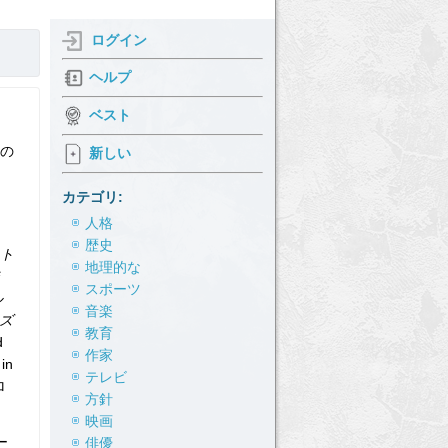
ログイン
ヘルプ
ベスト
くの
新しい
カテゴリ:
人格
歴史
ト
地理的な
スポーツ
ル
音楽
ズ
教育
d
作家
in
テレビ
ロ
方針
映画
ー
俳優