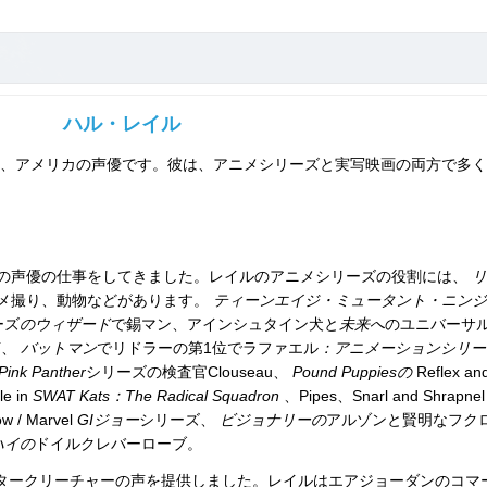
ハル・レイル
）は、アメリカの声優です。彼は、アニメシリーズと実写映画の両方で多
の声優の仕事をしてきました。レイルのアニメシリーズの役割には、
リ
メ撮り、動物などがあります。
ティーンエイジ・ミュータント・ニンジ
ーズ
のウィザード
で錫マン、アインシュタイン犬と
未来へ
のユニバーサ
声、
バットマン
でリドラーの第1位でラファエル
：アニメーションシリー
Pink Panther
シリーズの検査官Clouseau、
Pound Puppiesの
Reflex an
e in
SWAT Kats：The Radical Squadron
、Pipes、Snarl and Shrapnel 
w / Marvel
GIジョー
シリーズ、
ビジョナリーの
アルゾンと賢明なフク
ハイの
ドイルクレバーローブ。
タークリーチャーの声を提供しました。レイルはエアジョーダンのコマ