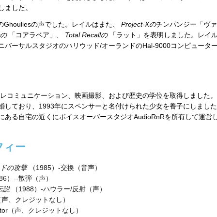
しました。
Ghouliesの声でした。レイルはまた、
Project-Xの
チンパンジー「ヴァ
の
「コアラベア」、
Total Recallの
「ラット」を表明しました。レイ
バーサルスタジオのハリウッド/オーランドのHal-9000コンピュータ
、テレコミュニケーション、映画撮影、および歴史の学位を取得しました
婚しており、1993年にスペンサーと名付けられた少女を養子にしまし
ある自宅の近くにボイスオーバースタジオAudioRnRを所有して運営
フィー
ッドの攻撃
（1985）-交換（音声）
86）--散弾（声）
伝説
（1988）-ハウラー/反射（声）
ies（声、クレジットなし）
edator（声、クレジットなし）