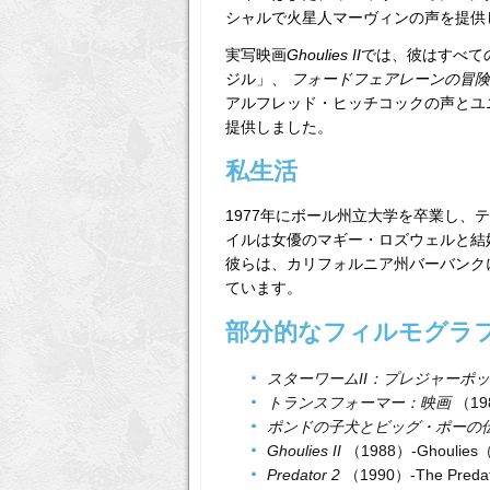
シャルで火星人マーヴィンの声を提供
実写映画
Ghoulies II
では、彼はすべての
ジル」、
フォードフェアレーンの冒険
アルフレッド・ヒッチコックの声とユニ
提供しました。
私生活
1977年にボール州立大学を卒業し
イルは女優のマギー・ロズウェルと結
彼らは、カリフォルニア州バーバンクに
ています。
部分的なフィルモグラ
スターワームII：プレジャーポ
トランスフォーマー：映画
（19
ポンドの子犬とビッグ・ポーの
Ghoulies II
（1988）-Ghoul
Predator 2
（1990）-The Pr