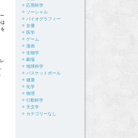
応用科学
ソーシャル
ー
バイオグラフィー
ルは
女優
ーを
医学
ゲーム
漫画
生物学
劇場
。レ
地球科学
た。
バスケットボール
し
健康
化学
物理
行動科学
天文学
カテゴリーなし