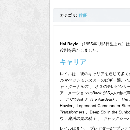
カテゴリ:
俳優
Hal Rayle
（1955年1月3日生まれ
役割を果たしました。
キャリア
レイルは、彼のキャリアを通じて多く
ルマペットモンスターの
ピギー嬢、ハ
ャ・タートルズ
、
オズの
テレビシリ
アニメーションの
Back
で65人の他の
、
アリ
でAnt
と
The
Aardvark
、
The 
Howler、Legendant Commander Steel
Transformers
、Deep Six in the Sunbo
ウ
：魔法の光の騎士
、
ギャラクシー
レイルはまた、
プレデター2で
プレデ