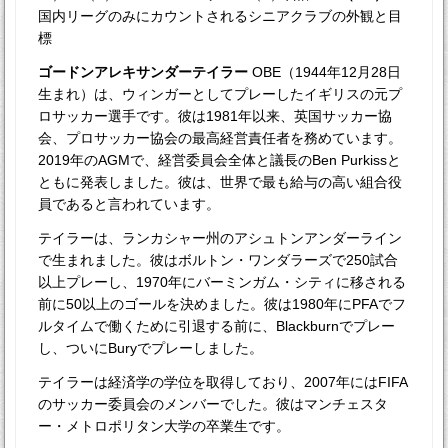
国内リーグのみにカウントされるシニアクラブの外観と目
標
ゴードンアレキサンダーテイラー
OBE（1944年12月28日
生まれ）は、ウィンガーとしてプレーしたイギリスの元プ
ロサッカー選手です。彼は1981年以来、英国サッカー協
会、プロサッカー協会の最高経営責任者を務めています。
2019年のAGMで、経営委員会全体と議長のBen Purkissと
ともに発表しました。彼は、世界で最も給与の高い組合役
員であると言われています。
テイラーは、ランカシャー州のアシュトンアンダーライン
で生まれました。彼はボルトン・ワンダラーズで250試合
以上プレーし、1970年にバーミンガム・シティに移される
前に50以上のゴールを決めました。彼は1980年にPFAでフ
ルタイムで働くために引退する前に、Blackburnでプレー
し、ついにBuryでプレーしました。
テイラーは経済学の学位を取得しており、2007年にはFIFA
のサッカー委員会​​のメンバーでした。彼はマンチェスタ
ー・メトロポリタン大学の卒業生です。