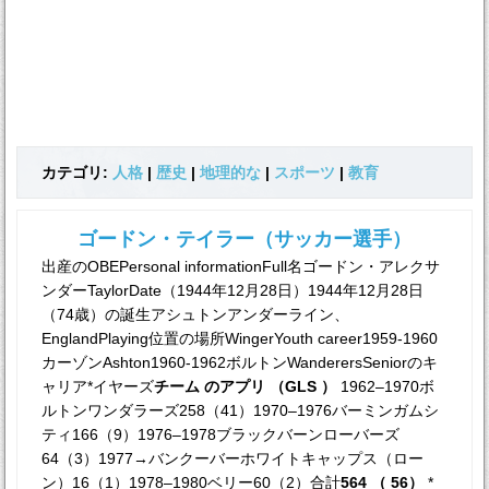
カテゴリ:
人格
|
歴史
|
地理的な
|
スポーツ
|
教育
ゴードン・テイラー（サッカー選手）
出産のOBEPersonal informationFull名ゴードン・アレクサ
ンダーTaylorDate（1944年12月28日）1944年12月28日
（74歳）の誕生アシュトンアンダーライン、
EnglandPlaying位置の場所WingerYouth career1959-1960
カーゾンAshton1960-1962ボルトンWanderersSeniorのキ
ャリア*イヤーズ
チーム
のアプリ
（GLS ）
1962–1970ボ
ルトンワンダラーズ258（41）1970–1976バーミンガムシ
ティ166（9）1976–1978ブラックバーンローバーズ
64（3）1977→バンクーバーホワイトキャップス（ロー
ン）16（1）1978–1980ベリー60（2）合計
564
（ 56）
*