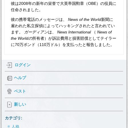
彼は2008年の新年の栄誉で大英帝国勲章（OBE）の役員に
任命されました。
彼の携帯電話のメッセージは、
News of the World
新聞に
雇われた私立探偵によってハッキングされたと言われてい
ます。
ガーディアン
は、
News International
（
News of
the Worldの
所有者）が訴訟費用と損害賠償としてテイラー
に70万ポンド（110万ドル）を支払ったと報告しました。
ログイン
ヘルプ
ベスト
新しい
カテゴリ:
人格