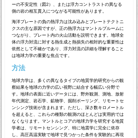
ーの不安定性（図2）、または浮力コントラストの異なる
側の岩の相互貫入につながる可能性があります。
海洋プレートの負の熱浮力は沈み込みとプレートテクトニ
クスの主な原因ですが、正の熱浮力はマントルプルームに
つながり、プレート内の火山活動を説明できます。地球全
体の浮力対流に対する熱生成と熱損失の相対的な重要性は
依然として不確かであり、浮力対流の詳細を理解すること
は地球力学の重要な焦点です。
方法
地球力学は、多くの異なるタイプの地質学的研究からの観
察結果を地球の力学の広い視野に結合する幅広い分野で
す。地球の表面に近いデータには、野外観測、測地、放射
年代測定、岩石学、鉱物学、掘削ボーリング、リモートセ
ンシング技術が含まれます。ただし、深さ数キロメートル
を超えると、これらの種類の観測のほとんどは実用的では
なくなります。マントルとコアの地球力学を研究する地質
学者は、リモートセンシング、特に地震学に完全に依存
し、高圧高温実験で地球で見つかった条件を実験的に再現