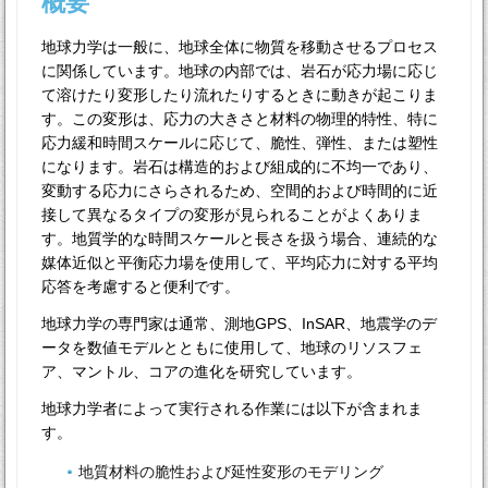
概要
地球力学は一般に、地球全体に物質を移動させるプロセス
に関係しています。地球の内部では、岩石が応力場に応じ
て溶けたり変形したり流れたりするときに動きが起こりま
す。この変形は、応力の大きさと材料の物理的特性、特に
応力緩和時間スケールに応じて、脆性、弾性、または塑性
になります。岩石は構造的および組成的に不均一であり、
変動する応力にさらされるため、空間的および時間的に近
接して異なるタイプの変形が見られることがよくありま
す。地質学的な時間スケールと長さを扱う場合、連続的な
媒体近似と平衡応力場を使用して、平均応力に対する平均
応答を考慮すると便利です。
地球力学の専門家は通常、測地GPS、InSAR、地震学のデ
ータを数値モデルとともに使用して、地球のリソスフェ
ア、マントル、コアの進化を研究しています。
地球力学者によって実行される作業には以下が含まれま
す。
地質材料の脆性および延性変形のモデリング