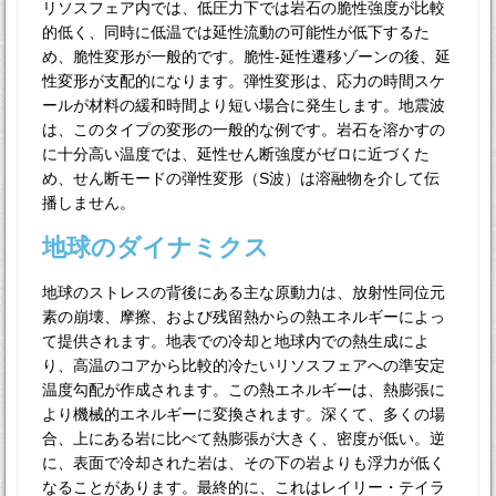
リソスフェア内では、低圧力下では岩石の脆性強度が比較
的低く、同時に低温では延性流動の可能性が低下するた
め、脆性変形が一般的です。脆性-延性遷移ゾーンの後、延
性変形が支配的になります。弾性変形は、応力の時間スケ
ールが材料の緩和時間より短い場合に発生します。地震波
は、このタイプの変形の一般的な例です。岩石を溶かすの
に十分高い温度では、延性せん断強度がゼロに近づくた
め、せん断モードの弾性変形（S波）は溶融物を介して伝
播しません。
地球のダイナミクス
地球のストレスの背後にある主な原動力は、放射性同位元
素の崩壊、摩擦、および残留熱からの熱エネルギーによっ
て提供されます。地表での冷却と地球内での熱生成によ
り、高温のコアから比較的冷たいリソスフェアへの準安定
温度勾配が作成されます。この熱エネルギーは、熱膨張に
より機械的エネルギーに変換されます。深くて、多くの場
合、上にある岩に比べて熱膨張が大きく、密度が低い。逆
に、表面で冷却された岩は、その下の岩よりも浮力が低く
なることがあります。最終的に、これはレイリー・テイラ