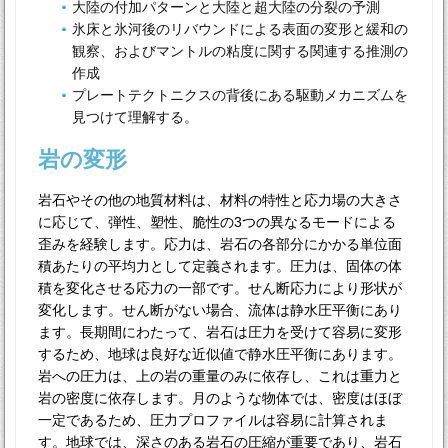
大陸の付加パターンと大陸と超大陸の分裂の予測
氷床と氷河後のリバウンドによる表面の変形と緩和の
観察、およびマントルの粘度に関する関連する推測の
作成
プレートテクトニクスの背後にある駆動メカニズムを
見つけて理解する。
岩の変形
岩石やその他の地質材料は、材料の特性と応力場の大きさ
に応じて、弾性、塑性、脆性の3つの異なるモードによる
歪みを経験します。応力は、岩石の各部分にかかる単位面
積あたりの平均力として定義されます。圧力は、固体の体
積を変化させる応力の一部です。せん断応力により形状が
変化します。せん断がない場合、流体は静水圧平衡にあり
ます。長期間にわたって、岩石は圧力を受けて容易に変形
するため、地球は良好な近似値で静水圧平衡にあります。
岩への圧力は、上の岩の重量のみに依存し、これは重力と
岩の密度に依存します。月のような物体では、密度はほぼ
一定であるため、圧力プロファイルは容易に計算されま
す。地球では、深さのある岩石の圧縮が重要であり、岩石