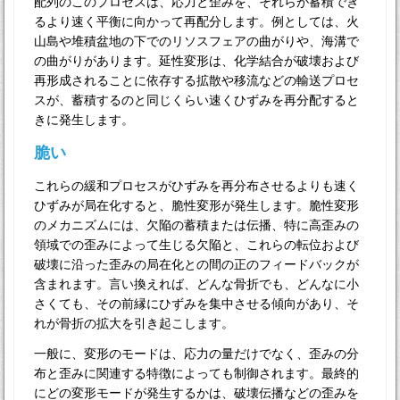
配列のこのプロセスは、応力と歪みを、それらが蓄積でき
るより速く平衡に向かって再配分します。例としては、火
山島や堆積盆地の下でのリソスフェアの曲がりや、海溝で
の曲がりがあります。延性変形は、化学結合が破壊および
再形成されることに依存する拡散や移流などの輸送プロセ
スが、蓄積するのと同じくらい速くひずみを再分配すると
きに発生します。
脆い
これらの緩和プロセスがひずみを再分布させるよりも速く
ひずみが局在化すると、脆性変形が発生します。脆性変形
のメカニズムには、欠陥の蓄積または伝播、特に高歪みの
領域での歪みによって生じる欠陥と、これらの転位および
破壊に沿った歪みの局在化との間の正のフィードバックが
含まれます。言い換えれば、どんな骨折でも、どんなに小
さくても、その前縁にひずみを集中させる傾向があり、そ
れが骨折の拡大を引き起こします。
一般に、変形のモードは、応力の量だけでなく、歪みの分
布と歪みに関連する特徴によっても制御されます。最終的
にどの変形モードが発生するかは、破壊伝播などの歪みを