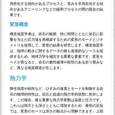
局所化する傾向があるプロセスと、歪みを非局在化する傾
向があるアニーリングなどの緩和プロセスの間の競合の結
果です。
変形構造
構造地質学者は、岩石の観察、特に時間とともに岩石に影
響を与えた応力場を再構築するための変形のモードとジオ
メトリを使用して、変形の結果を研究します。構造地質学
は、地球の動きに関するデータの最も直接的なソースを提
供するため、地球力学を補完する重要な要素です。変形モ
ードが異なると、岩石の脆性破壊や延性のある折り畳みな
ど、異なる地質構造が生じます。
熱力学
降伏強度や粘性など、ひずみの速度とモードを制御する岩
石の物理的特性は、岩石と組成の熱力学的状態に依存しま
す。この場合、最も重要な熱力学変数は温度と圧力です。
これらは両方とも深さとともに増加するため、最初の近似
では、変形のモードは深さの観点から理解できます。上部