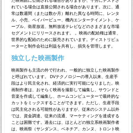
た映画館に公開される場合がありますが、十分にテストさ
れている場合は直接公開される場合があります。次に、通
常は数週間（または数か月）離れた異なる時間に、レンタ
ル、小売、ペイパービュー、機内エンターテイメント、ケ
ーブル、衛星放送、無料放送テレビなどのさまざまな市場
セグメントにリリースされます。 。映画の配給権は通常、
世界的な配給のために販売されています。ディストリビュ
ーターと制作会社は利益を共有し、損失を管理します。
独立した映画製作
映画製作も主流の外で行われ、一般的に独立した映画製作
と呼ばれています。 DVテクノロジーの導入以来、生産手
段はより民主化され、経済的に実行可能になりました。映
画制作者は、おそらく映画を撮影して編集し、サウンドと
音楽を作成して編集し、ホームコンピューターで最終的な
カットをミックスすることができます。ただし、生産手段
は民主化される可能性がありますが、従来のシステム以外
では、資金調達、従来の流通、マーケティングを達成する
ことは困難です。過去には、ほとんどの独立系映画製作者
は、映画祭（サンダンス、ベネチア、カンヌ、トロント映