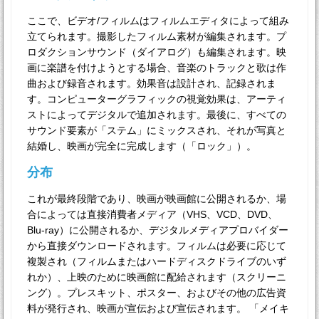
ここで、ビデオ/フィルムはフィルムエディタによって組み
立てられます。撮影したフィルム素材が編集されます。プ
ロダクションサウンド（ダイアログ）も編集されます。映
画に楽譜を付けようとする場合、音楽のトラックと歌は作
曲および録音されます。効果音は設計され、記録されま
す。コンピューターグラフィックの視覚効果は、アーティ
ストによってデジタルで追加されます。最後に、すべての
サウンド要素が「ステム」にミックスされ、それが写真と
結婚し、映画が完全に完成します（「ロック」）。
分布
これが最終段階であり、映画が映画館に公開されるか、場
合によっては直接消費者メディア（VHS、VCD、DVD、
Blu-ray）に公開されるか、デジタルメディアプロバイダー
から直接ダウンロードされます。フィルムは必要に応じて
複製され（フィルムまたはハードディスクドライブのいず
れか）、上映のために映画館に配給されます（スクリーニ
ング）。プレスキット、ポスター、およびその他の広告資
料が発行され、映画が宣伝および宣伝されます。 「メイキ