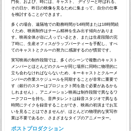
門長、および、時には、キャスト、
デイリー
と呼ばれる、
その日か、昨日の映像を見るために集まって、自分の仕事
を検討することができます。
多くの場合、遠隔地での勤務時間が14時間または18時間続
くため、映画制作はチーム精神を生み出す傾向がありま
す。映画全体
が缶に入っている
とき
、
または生産段階の完
了時に、生産オフィスがラップパーティーを手配し、すべ
てのキャストとクルーの努力に感謝するのが慣習です。
実写映画の制作段階では、多くのシーンで複数のキャスト
メンバーとほとんどのクルーが同じ場所に同時に物理的に
立ち会わなければならないため、キーキャストとクルーメ
ンバーの作業スケジュールを同期することが非常に重要で
す（銀行のスターはプロジェクト間を急ぐ必要があるかも
しれません）。アニメーション映画は制作段階で異なるワ
ークフローを持ち、音声タレントは録音スタジオで異なる
時間にテイクを録音することができ、映画の初演までお互
いを見ることはできませんが、ほとんどの物理的な実写作
業は不要であるか、さまざまなタイプのアニメーター。
ポストプロダクション