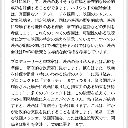
会社に連絡して、映画のありそうな市場と潜在的な経済的
成功を評価することができます。ハリウッドの配給会社
は、真面目なノーアプローチを採用し、映画のジャンル、
対象視聴者、想定視聴者、同様の映画の歴史的成功、映画
に登場する可能性のある俳優、潜在的な監督などの要因を
考慮します。これらのすべての要因は、可能性のある視聴
者に対する映画の特定の魅力を暗示しています。すべての
映画が劇場公開だけで利益を得るわけではないため、映画
会社はDVDの販売と世界的な配信権を考慮しています。
プロデューサーと脚本家は、映画の売り込みまたは治療を
準備し、潜在的な投資家に提示します。彼らはまた、映画
を俳優や監督（特にいわゆる銀行のスター）に売り込み、
プロジェクトに「アタッチ」します（つまり、資金調達が
確保された場合に映画に取り組む拘束力のある約束を獲得
します）。多くのプロジェクトは、この段階を超えて、い
わゆる開発地獄に入ることができません。売り込みが成功
すると、映画は「青信号」を受け取ります。これは、誰か
が財政的な支援を提供することを意味します。通常、主要
な映画スタジオ、映画評議会、または独立投資家です。関
係者は取引を交渉し、契約に署名します。