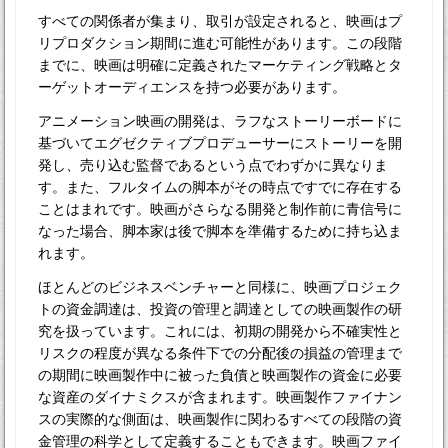
すべての関係者が集まり、取引が設定されると、映画はプ
リプロダクション期間に進む可能性があります。この段階
までに、映画は明確に定義されたマーケティング戦略とタ
ーゲットオーディエンスを持つ必要があります。
アニメーション映画の開発は、ラフなストーリーボードに
基づいてエグゼクティブプロデューサーにストーリーを開
発し、売り込む監督であるという点でわずかに異なりま
す。また、フルタイムの脚本がその時点ですでに存在する
ことはまれです。映画がさらなる開発と制作前に青信号に
なった場合、脚本家は後で脚本を準備するために持ち込ま
れます。
ほとんどのビジネスベンチャーと同様に、映画プロジェク
トの資金調達は、投資の管理と調達としての映画製作の研
究を扱っています。これには、初期の開発から不確実性と
リスクの程度が異なる条件下での分配後の損益の管理まで
の期間に映画製作中に被った負債と映画製作の資金に必要
な資産のダイナミクスが含まれます。映画製作ファイナン
スの実際的な側面は、映画製作に関わるすべての段階の資
金管理の科学として定義することもできます。映画ファイ