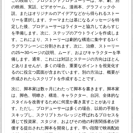
この段階で、プロジェクトプロデューサーは、本、劇、別
の映画、実話、ビデオゲーム、漫画本、グラフィック小
説、またはオリジナルのアイデアなどから得られるストー
リーを選択します。テーマまたは基になるメッセージを特
定した後、プロデューサーはライターと協力してあらすじ
を準備します。次に、ステップのアウトラインを作成しま
す。これにより、ストーリーは劇的な構造に集中する1パ
ラグラフシーンに分割されます。次に、治療、ストーリー
の25〜30ページの説明、ムード、およびキャラクターを準
備します。通常、これには対話とステージの方向はほとん
どありませんが、多くの場合、重要なポイントを視覚化す
るのに役立つ図面が含まれています。別の方法は、概要が
作成されたらスクリプトを作成することです。
次に、脚本家は数ヶ月にわたって脚本を書きます。脚本家
は、脚色、明瞭さ、構造、キャラクター、台詞、全体的な
スタイルを改善するために何度か書き直すことがありま
す。ただし、プロデューサーは多くの場合、以前の手順を
スキップし、スクリプトカバレッジと呼ばれるプロセスを
通じて投資家、スタジオ、およびその他の利害関係者が評
価する提出された脚本を開発します。早い段階で映画配給