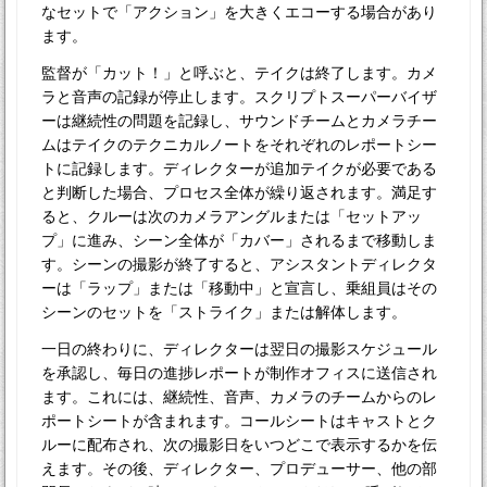
なセットで「アクション」を大きくエコーする場合があり
ます。
監督が「カット！」と呼ぶと、テイクは終了します。カメ
ラと音声の記録が停止します。スクリプトスーパーバイザ
ーは継続性の問題を記録し、サウンドチームとカメラチー
ムはテイクのテクニカルノートをそれぞれのレポートシー
トに記録します。ディレクターが追加テイクが必要である
と判断した場合、プロセス全体が繰り返されます。満足す
ると、クルーは次のカメラアングルまたは「セットアッ
プ」に進み、シーン全体が「カバー」されるまで移動しま
す。シーンの撮影が終了すると、アシスタントディレクタ
ーは「ラップ」または「移動中」と宣言し、乗組員はその
シーンのセットを「ストライク」または解体します。
一日の終わりに、ディレクターは翌日の撮影スケジュール
を承認し、毎日の進捗レポートが制作オフィスに送信され
ます。これには、継続性、音声、カメラのチームからのレ
ポートシートが含まれます。コールシートはキャストとク
ルーに配布され、次の撮影日をいつどこで表示するかを伝
えます。その後、ディレクター、プロデューサー、他の部