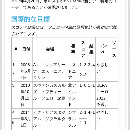
2017年4月20日、ホルストがBK Fremの新しい「特定のコ
ーチ」であることが確認されました。
国際的な目標
スコアと結果には、フェロー諸島の目標集計が最初に記載
されています。
ス
ソ
相
結
コン
＃
日付
会場
コ
ー
手
果
ペ
ア
ス
1
2008
A.ルコックアリー
エス
1–3
3–4
やさし
年6月
ナ、エストニア、
トニ
い
2
2–3
4日
タリン
ア
3
2010
スヴァンガスカル
北ア
1–0
1–1
UEFA
年10
ズ、トフティー
イル
ユーロ
月12
ル、フェロー諸島
ラン
2012
日
ド
予選。
4
2014
ビクトリアスタジ
ジブ
2–1
4–1
やさし
年3月
アム、ジブラルタ
ラル
い
5
4–1
1日
ル
タル