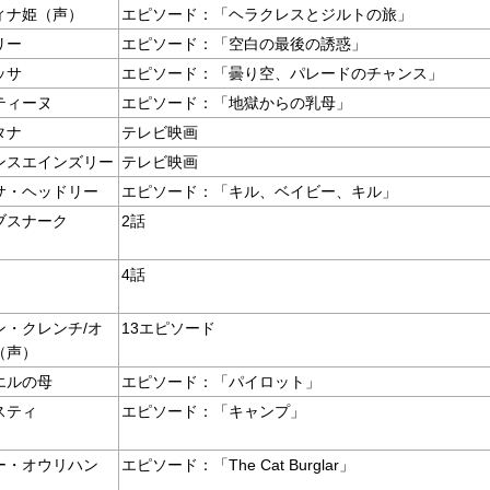
ィナ姫（声）
エピソード：「ヘラクレスとジルトの旅」
リー
エピソード：「空白の最後の誘惑」
ッサ
エピソード：「曇り空、パレードのチャンス」
ティーヌ
エピソード：「地獄からの乳母」
タナ
テレビ映画
ンスエインズリー
テレビ映画
サ・ヘッドリー
エピソード：「キル、ベイビー、キル」
ブスナーク
2話
4話
ン・クレンチ/オ
13エピソード
（声）
エルの母
エピソード：「パイロット」
スティ
エピソード：「キャンプ」
ー・オウリハン
エピソード：「The Cat Burglar」
）