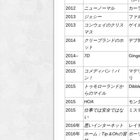
2012
ニューノーマル
カー
2013
ジェシー
ファ
2013
コンウェイのクリス
ゲイ
マス
2014
クリーブランドのホ
デブ
ット
2014–
7D
Gin
2016
2015
コメディバン！バ
マデ
ン！
リ
2015
トゥモローランドか
Dib
らのマイル
2015
HOA
モン
2015
仕事では安全ではな
ミス
い
2016年
悪いインターネット
レイ
2016年
ホーム：Tip＆Ohの冒
ポー