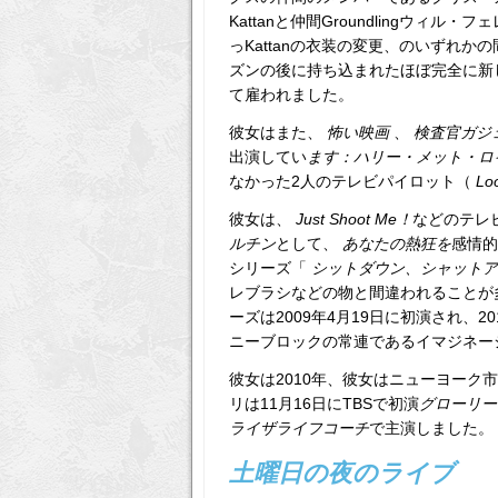
Kattanと仲間Groundlingウィル・
っKattanの衣装の変更、のいずれか
ズンの後に持ち込まれたほぼ完全に新し
て雇われました。
彼女はまた、
怖い映画
、
検査官ガジ
出演してい
ます：ハリー・メット・ロ
なかった2人のテレビパイロット（
Lo
彼女は、
Just Shoot Me！
などのテレ
ルチン
として、
あなたの熱狂を
感情的
シリーズ「
シットダウン、シャットア
レブラシなどの物と間違われることが
ーズは2009年4月19日に初演され、
ニーブロックの常連であるイマジネー
彼女は2010年、彼女はニューヨーク市で2
リは11月16日にTBSで初演
グローリー
ライザライフコーチ
で主演しました。
土曜日の夜のライブ