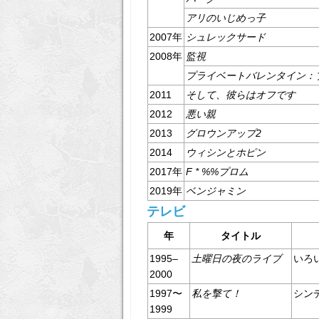
アリのいじめっ子
2007年
シュレックサード
2008年
監視
プライベートバレンタイン：
2011
そして、彼らはオフです
2012
悪い親
2013
グロウンアップ2
2014
ウィシンとホピン
2017年
F * %%プロム
2019年
ベンジャミン
テレビ
年
タイトル
1995–
土曜日の夜のライブ
いろ
2000
1997〜
私を撃て！
シン
1999