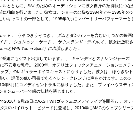
フェレルとともに
、SNL
のためのオーディションに彼女自身の招待状につな
の間に独白を行いました。彼女は、ショーの悲惨な1994年から1995年の
いキャストの一部として、1995年9月にレパートリーパフォーマーと
ェット
、
うそつきうそつき
、
ダムとダンバラー
を含むいくつかの映画
イド
、
シュレック・サード
、
サウスランド・テイルズ
。彼女は放映
omis
と
With You in Spirit）に出演しました
。
ビ番組にもゲスト出演しています
。
、
キャンディ
と
ストレンジャーズ
に不安定な乳母。 2009年、オテリはフォックスアニメーションコメデ
ップ」の
レギュラーボイスキャストになりました。彼女は、ほうきやト
多い、評価の低い司書であるヘレン・クレンチに声をかけます。このシ
2010年5月にコメディセントラルに移りました。また、プレイハウスディ
ションムーバーで歯の妖精を演じました。
016年5月26日にAXS TVの
ゴッサムコメディライブを
開催
し
、オテ
ダズ
のパイロットエピソードに登場し、2010年にAMCのウェブシリー