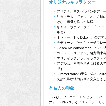
オリジナルキャラクター
アリアナ、ザスパルタンチアリ
リタ・デル・ヴェッキオ、近所
けない祖母を模した模様。
キャス・ヴァン・ライ、「
モー
ルと）
ミッキー「The Dyke」、公
ナディーン、そのキャッチフレ
Althea McMahonama
コレット・リアドン、処方薬中
エロティックアッティックブテ
アデルは、同僚を惹きつけるの
です。
Zimmermansの半分であるLa
突然乱暴な性的行動に突入しました（C
有名人の印象
Oteriは、アラニス・モリセット、
ファー・ロペス、ケイティ・クーリッ