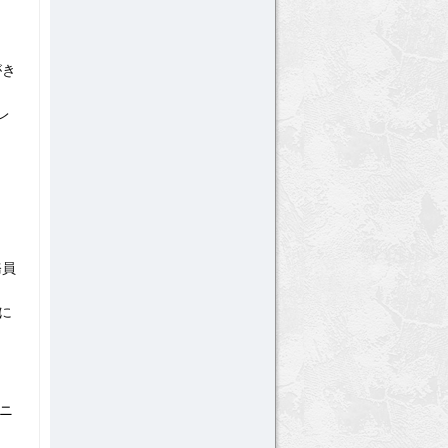
がき
レ
務員
前に
ニ