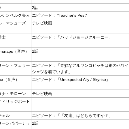
ラ
2話
ルケンベルク夫人
エピソード： "Teacher's Pest"
ル・マシューズ
テレビ映画
博士
エピソード：「バッドジョージクルーニー」
gersnaps（音声）
2話
リーン・フェラー
エピソード：「奇妙なアルヤンコビッチは別のハワイ
シャツを着ています」
blex（音声）
エピソード：「Unexpected Ally / Skyrise」
タナ・モローン
テレビ映画
ティリッジポート
チェル
エピソード：「「友達」はどちらですか？」
リーンパパーナッ
2話