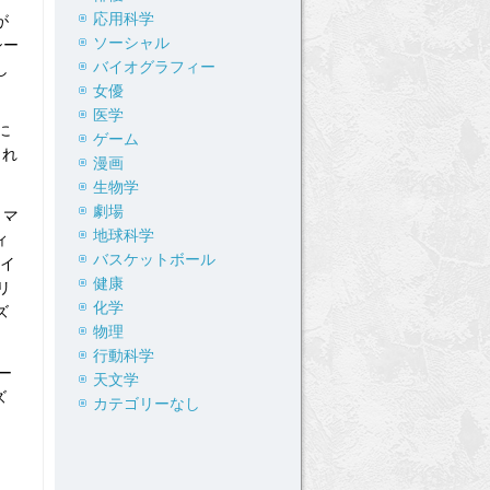
応用科学
が
ソーシャル
シー
バイオグラフィー
し
女優
医学
に
ゲーム
され
漫画
生物学
劇場
、マ
地球科学
ィ
バスケットボール
イ
健康
リ
化学
ズ
物理
行動科学
ー
天文学
ズ
カテゴリーなし