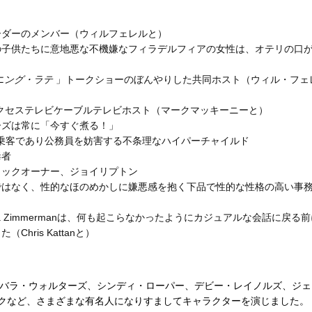
ーダーのメンバー（ウィルフェレルと）
の子供たちに意地悪な不機嫌なフィラデルフィアの女性は、オテリの口
ニング・ラテ
」トークショーのぼんやりした共同ホスト（ウィル・フェ
共アクセステレビケーブルテレビホスト（マークマッキーニーと）
ーズは常に「今すぐ煮る！」
n、ひどい乗客であり公務員を妨害する不条理なハイパーチャイルド
毒者
ィックオーナー、ジョイリプトン
ではなく、性的なほのめかしに嫌悪感を抱く下品で性的な性格の高い事
ura Zimmermanは、何も起こらなかったようにカジュアルな会話に戻る
hris Kattanと）
バーバラ・ウォルターズ、シンディ・ローパー、デビー・レイノルズ、ジェ
クなど、さまざまな有名人になりすましてキャラクターを演じました。