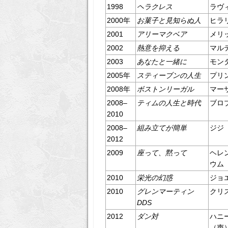
1998
ヘラクレス
ラヴ
2000年
お菓子と見知らぬ人
ヒラ
2001
アリーマクベア
メリ
2002
熱意を抑える
マル
2003
あなたと一緒に
モン
2005年
スティーブンの人生
プリ
2008年
ボストンリーガル
マー
2008–
ティムの人生と時代
ブロ
2010
2008–
組み立てが簡単
ジジ
2012
2009
座って、黙って
ヘレ
ウム
2010
栄光の幻惑
ジョ
2010
グレンマーティン
クリ
DDS
2012
ダン対
ハニ
（声