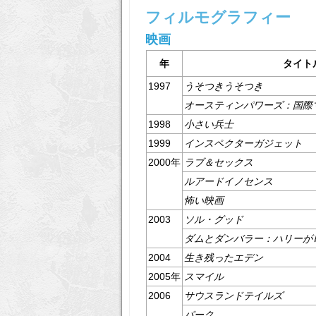
フィルモグラフィー
映画
年
タイト
1997
うそつきうそつき
オースティンパワーズ：国際
1998
小さい兵士
1999
インスペクターガジェット
2000年
ラブ＆セックス
ルアードイノセンス
怖い映画
2003
ソル・グッド
ダムとダンバラー：ハリーが
2004
生き残ったエデン
2005年
スマイル
2006
サウスランドテイルズ
パーク