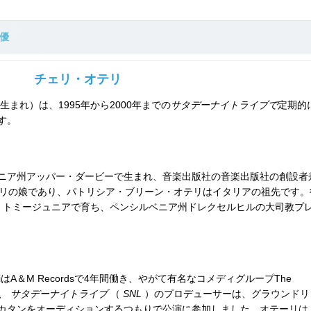
優
チェリ・オテリ
日生まれ）は、1995年から2000年までの
サタデーナイトライブで
定期的
す。
ニア州アッパー・ダービーで生まれ、音楽出版社の音楽出版社の創設者
テリの娘であり、パトリシア・ブリーン・オテリはイタリアの祖先です。
、トミージュニアで育ち、ペンシルベニア州ドレクセルヒルの大司教プ
iはA＆M Recordsで4年間働き、やがて有名なコメディグループThe
年、
サタデーナイトライブ
（
SNL
）のプロデューサーは、グラウンドリ
カタンをオーディションするつもりで公演に参加しました。オテーリは