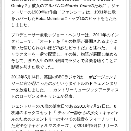
Gentry？」彼女のアルバム
California Yearsのために
。ジェ
ントリーの1969年の作曲「ファンシー」は、1991年に歌
をカバーしたReba McEntireにトップ10のヒットをもたら
しました。
プロデューサー兼歌手ジョー・ヘンリーは、2011年のイン
タビューで、「オード」を「その物語が展開されるように
書いた信じられないほど巧妙なビットだ」と述べた。…キ
ャラクターを一瞬で配置し、その後、物語が展開し始める
そして、彼の人生の早い段階でラジオで音楽を聴くことに
影響を与えた歌でした。
2012年5月14日、英国のBBCラジオ2は、
ボビージェント
リーに何が起こったのか
というタイトルのドキュメンタリ
ーを放送しました
。
、カントリーミュージックアーティス
トのローザンヌキャッシュが発表。
ジェントリーの76歳の誕生日である2018年7月27日に、8
枚組のボックスセット「
チカソー郡からの少女：キャピト
ルの
ためのジェントリーのすべての録音をフィーチャーし
た
完全なキャピトルマスターズ
」が2018年9月にリリース