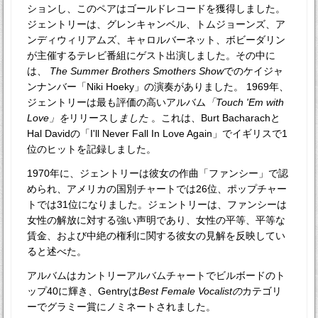
ションし、このペアはゴールドレコードを獲得しました。
ジェントリーは、グレンキャンベル、トムジョーンズ、ア
ンディウィリアムズ、キャロルバーネット、ボビーダリン
が主催するテレビ番組にゲスト出演しました。その中に
は、
The Summer Brothers Smothers Show
でのケイジャ
ンナンバー「Niki Hoeky」の演奏がありました。 1969年、
ジェントリーは最も評価の高いアルバム
「Touch 'Em with
Love」を
リリースし
ました
。これは、Burt Bacharachと
Hal Davidの「I'll Never Fall In Love Again」でイギリスで1
位のヒットを記録しました。
1970年に、ジェントリーは彼女の作曲「ファンシー」で認
められ、アメリカの国別チャートでは26位、ポップチャー
トでは31位になりました。ジェントリーは、ファンシーは
女性の解放に対する強い声明であり、女性の平等、平等な
賃金、および中絶の権利に関する彼女の見解を反映してい
ると述べた。
アルバムはカントリーアルバムチャートでビルボードのト
ップ40に輝き、Gentryは
Best Female Vocalistの
カテゴリ
ーでグラミー賞にノミネートされました。