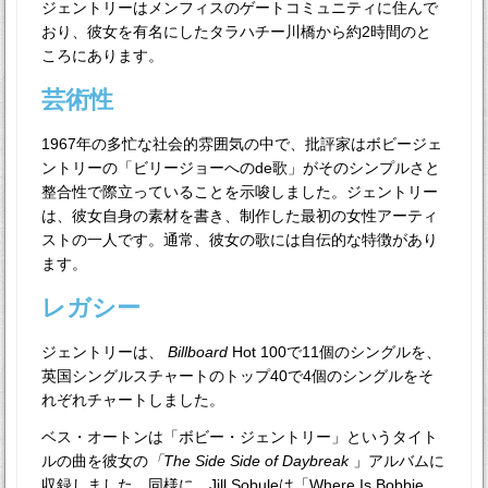
ジェントリーはメンフィスのゲートコミュニティに住んで
おり、彼女を有名にしたタラハチー川橋から約2時間のと
ころにあります。
芸術性
1967年の多忙な社会的雰囲気の中で、批評家はボビージェ
ントリーの「ビリージョーへのde歌」がそのシンプルさと
整合性で際立っていることを示唆しました。ジェントリー
は、彼女自身の素材を書き、制作した最初の女性アーティ
ストの一人です。通常、彼女の歌には自伝的な特徴があり
ます。
レガシー
ジェントリーは、
Billboard
Hot 100で11個のシングルを、
英国シングルスチャートのトップ40で4個のシングルをそ
れぞれチャートしました。
ベス・オートンは「ボビー・ジェントリー」というタイト
ルの曲を彼女の
「The Side Side of Daybreak
」アルバムに
収録しました。同様に、Jill Sobuleは「Where Is Bobbie