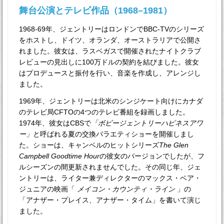
舞台公演とテレビ作品（1968–1981）
1968-69年、ジェントリーはロンドンでBBC-TVのシリーズ
をホストし、ドイツ、オランダ、オーストラリアで公開さ
れました。彼女は、ラスベガスで開催されたナイトクラブ
レビューの見出しに100万ドルの契約を結びました。彼女
はプロデュースと振付を行い、音楽を作成し、アレンジし
ました。
1969年、ジェントリーは北米のシンジケート向けにカナダ
のテレビ局CFTOの4つのテレビ番組を録画しました。
1974年、彼女はCBSで
「ボビージェントリーハピネスアワ
ー」
と呼ばれる夏の交換バラエティショーを開催しまし
た。ショーは、キャンベルのヒットシリーズ
The Glen
Campbell Goodtime Hour
の彼女のバージョンでしたが、フ
ルシーズンの間更新されませんでした。その同じ年、ジェ
ントリーは、ライター兼ディレクターのマックス・ベア・
ジュニアの映画「
メイコン・カウンティ・ライン
」の
「アナザー・プレイス、アナザー・タイム」を書いて演じ
ました。