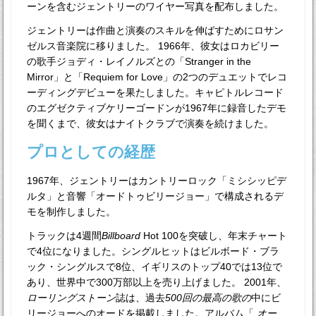
ーンを含むジェントリーのワイヤー写真を配布しました。
ジェントリーは作曲と演奏のスキルを伸ばすためにロサン
ゼルス音楽院に移りました。 1966年、彼女はロカビリー
の歌手ジョディ・レイノルズとの「Stranger in the
Mirror」と「Requiem for Love」の2つのデュエットでレコ
ーディングデビューを果たしました。キャピトルレコード
のエグゼクティブケリーゴードンが1967年に録音したデモ
を聞くまで、彼女はナイトクラブで演奏を続けました。
プロとしての経歴
1967年、ジェントリーはカントリーロック「ミシシッピデ
ルタ」と音響「オードトゥビリージョー」で構成されるデ
モを制作しました。
トラックは4週間
Billboard
Hot 100を突破し、年末チャート
で4位になりました。シングルヒットはビルボード・ブラ
ック・シングルスで8位、イギリスのトップ40では13位で
あり、世界中で300万部以上を売り上げました。 2001年、
ローリングストーン
誌は、過去
500回の最高の歌の
中にビ
リージョーへのオードを掲載しました。アルバム「
オー