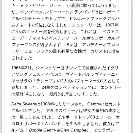
ド・トゥ・ビリー・ジョー
」が
軍曹
に取って代わりまし
た
。ペッパーのロンリーハーツクラブバンド
はビルボード
アルバムチャートのトップで、ビルボードブラックアルバ
ムチャートの5位になりました。ジェントリーは、1967年
に3人のグラミー賞を受賞しました。これには、
ベストニ
ューアーティスト
と
ベストフィーメールポップボーカルパ
フォーマンスが含まれ
ます。彼女は、アカデミーオブカン
トリーミュージックの最も有望な女性ボーカリストに指名
されました。
1968年2月、ジェントリーはサンレモで開催されたイタリ
アソングフェスティバルに、ヴィートパルラヴィチーニと
マッサラの「ラシープ」の2人のパフォーマーの1人として
参加しました。 24曲のコンペティションでは、エントリー
は最終14曲になり、最終的に9位になりました。
Delta Sweete
は1968年にリリースされ、Gentryのセカンド
アルバムでした。
デルタスウィート
は彼女の最初の成功と
は一致しませんでした。ビルボードトップ60ヒットの「オ
コロナリバーボトムバンド」を生み出しました。彼女はア
ルバム「
Bobbie Gentry＆Glen Campbell
」でコラボレー