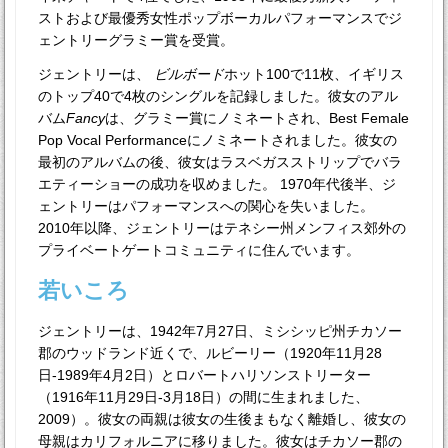
ストおよび最優秀女性ポップボーカルパフォーマンスでジ
ェントリーグラミー賞を受賞。
ジェントリーは、
ビルボード
ホット100で11枚、イギリス
のトップ40で4枚のシングルを記録しました。彼女のアル
バム
Fancy
は、グラミー賞にノミネートされ、Best Female
Pop Vocal Performanceにノミネートされました。彼女の
最初のアルバムの後、彼女はラスベガスストリップでバラ
エティーショーの成功を収めました。 1970年代後半、ジ
ェントリーはパフォーマンスへの関心を失いました。
2010年以降、ジェントリーはテネシー州メンフィス郊外の
プライベートゲートコミュニティに住んでいます。
若いころ
ジェントリーは、1942年7月27日、ミシシッピ州チカソー
郡のウッドランド近くで、ルビーリー（1920年11月28
日-1989年4月2日）とロバートハリソンストリーター
（1916年11月29日-3月18日）の間に生まれました、
2009）。彼女の両親は彼女の生後まもなく離婚し、彼女の
母親はカリフォルニアに移りました。彼女はチカソー郡の