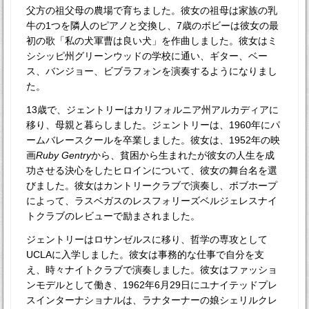
父方の祖父母の農場で育ちました。彼女の祖母は家族の乳
牛の1つを隣人のピアノと交換し、7歳のボビーは彼女の最
初の歌「私の犬軍曹は良い犬」を作曲しました。彼女はミ
シシッピ州グリーンウッドの学校に通い、ギター、ベー
ス、バンジョー、ビブラフォンを演奏するようになりまし
た。
13歳で、ジェントリーはカリフォルニア州アルカディアに
移り、母親と暮らしました。ジェントリーは、1960年にパ
ームバレースクールを卒業しました。彼女は、1952年の映
画
Ruby Gentry
から、貧困から生まれたが彼女の人生を成
功させる決心をしたヒロインについて、彼女の舞台名を選
びました。彼女はカントリークラブで演奏し、ボブホープ
によって、ラスベガスのレスフォリーズベルジェレスナイ
トクラブのレビューで励まされました。
ジェントリーはロサンゼルスに移り、哲学の専攻として
UCLAに入学しました。彼女は事務的な仕事で自分を支
え、時々ナイトクラブで演奏しました。彼女はファッショ
ンモデルとして働き、1962年6月29日にユナイテッドプレ
スインターナショナルは、ラナターナーの娘シェリルクレ