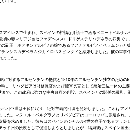
ています。
エノスアイレスで生まれ、スペインの裕福な弁護士であるベニートベルナル
最初の妻マリアジョセファデヘススロドリゲスデリバデネラの四男です
プラタの副王、ホアキンデルピノの娘であるフアナデルピノイベラムジカと
フランシスカデベラムジカイロペスピンタドと結婚しました。彼の軍事
れました。
侵略に対するアルゼンチンの抵抗と1810年のアルゼンチン独立のための5
11年に、リバダビアは財務長官および陸軍長官として統治三位一体の主
月の秋まで、この政府は強力な中央政府の創設、スペインとの関係の緩和、
ィナンド7世は王位に戻り、絶対主義的回復を開始しました。これはアメ
ました。マヌエル・ベルグラノとリバダビアはヨーロッパに派遣され、
支援を求めました。彼らはスペインのシャルル4世の息子であるフラン
ナイテッド州の摂政として促進しようとしましたが、結局彼はスペイン国王