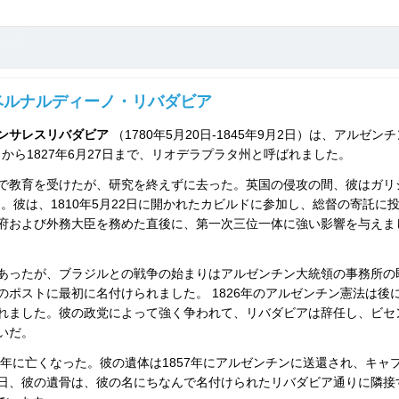
ベルナルディーノ・リバダビア
ンサレスリバダビア
（1780年5月20日-1845年9月2日）は、アルゼンチ
日から1827年6月27日まで、リオデラプラタ州と呼ばれました。
で教育を受けたが、研究を終えずに去った。英国の侵攻の間、彼はガリ
た。彼は、1810年5月22日に開かれたカビルドに参加し、総督の寄託に
府および外務大臣を務めた直後に、第一次三位一体に強い影響を与えま
あったが、ブラジルとの戦争の始まりはアルゼンチン大統領の事務所の
ポストに最初に名付けられました。 1826年のアルゼンチン憲法は後
れました。彼の政党によって強く争われて、リバダビアは辞任し、ビセ
いだ。
5年に亡くなった。彼の遺体は1857年にアルゼンチンに送還され、キャ
日、彼の遺骨は、彼の名にちなんで名付けられたリバダビア通りに隣接