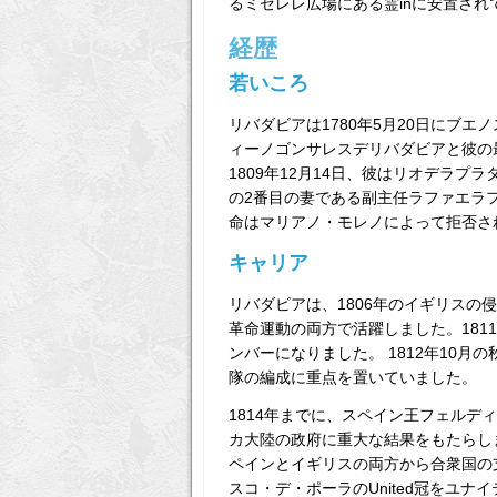
るミゼレレ広場にある霊inに安置され
経歴
若いころ
リバダビアは1780年5月20日にブ
ィーノゴンサレスデリバダビアと彼の
1809年12月14日、彼はリオデラ
の2番目の妻である副主任ラファエラ
命はマリアノ・モレノによって拒否さ
キャリア
リバダビアは、1806年のイギリスの
革命運動の両方で活躍しました。18
ンバーになりました。 1812年10
隊の編成に重点を置いていました。
1814年までに、スペイン王フェルデ
カ大陸の政府に重大な結果をもたらし
ペインとイギリスの両方から合衆国の
スコ・デ・ポーラのUnited冠をユ