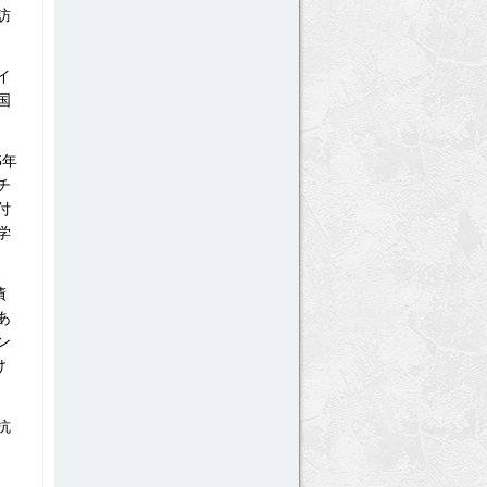
訪
イ
国
5年
チ
付
学
債
あ
ン
け
抗
、