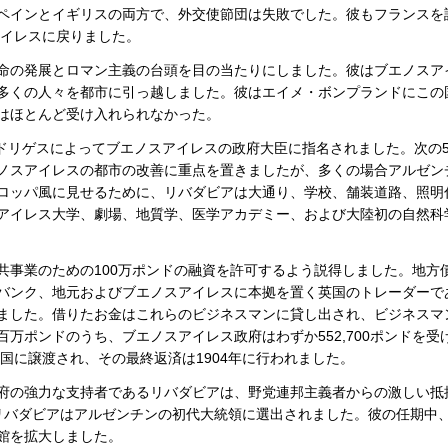
ペインとイギリスの両方で、外交使節団は失敗でした。彼もフランスを
アイレスに戻りました。
命の発展とロマン主義の台頭を目の当たりにしました。彼はブエノスア
多くの人々を都市に引っ越しました。彼はエイメ・ボンプランドにこの
はほとんど受け入れられなかった。
ロドリゲスによってブエノスアイレスの政府大臣に指名されました。次の
ノスアイレスの都市の改善に重点を置きましたが、多くの場合アルゼン
ロッパ風に見せるために、リバダビアは大通り、学校、舗装道路、照明
アイレス大学、劇場、地質学、医学アカデミー、および大陸初の自然科
共事業のための100万ポンドの融資を許可するよう説得しました。地方
バンク、地元およびブエノスアイレスに本拠を置く英国のトレーダーで
ていました。借りたお金はこれらのビジネスマンに貸し出され、ビジネスマ
万ポンドのうち、ブエノスアイレス政府はわずか552,700ポンドを受
に国に譲渡され、その最終返済は1904年に行われました。
府の強力な支持者であるリバダビアは、野党連邦主義者からの激しい抵
、リバダビアはアルゼンチンの初代大統領に選出されました。彼の任期中
館を拡大しました。