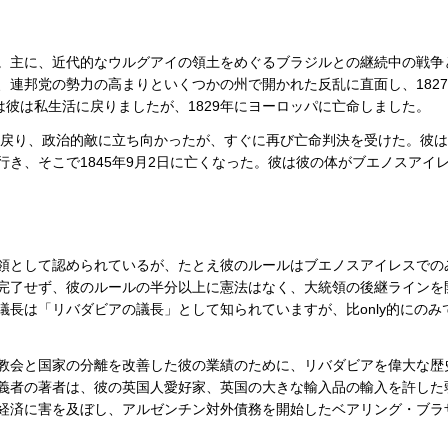
。主に、近代的なウルグアイの領土をめぐるブラジルとの継続中の戦争
、連邦党の勢力の高まりといくつかの州で開かれた反乱に直面し、182
は彼は私生活に戻りましたが、1829年にヨーロッパに亡命しました。
ンに戻り、政治的敵に立ち向かったが、すぐに再び亡命判決を受けた。彼
き、そこで1845年9月2日に亡くなった。彼は彼の体がブエノスアイ
領として認められているが、たとえ彼のルールはブエノスアイレスでの
完了せず、彼のルールの半分以上に憲法はなく、大統領の後継ラインを
長は「リバダビアの議長」として知られていますが、比only的にのみ
教会と国家の分離を改善した彼の業績のために、リバダビアを偉大な歴
義者の著者は、彼の英国人愛好家、英国の大きな輸入品の輸入を許した
経済に害を及ぼし、アルゼンチン対外債務を開始したベアリング・ブラ