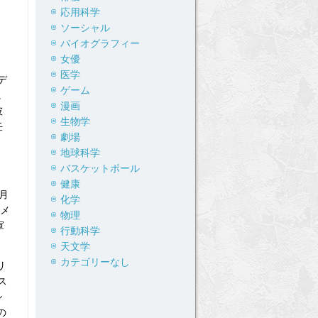
応用科学
ソーシャル
バイオグラフィー
女優
医学
デ
ゲーム
。
漫画
彼
生物学
任
劇場
地球科学
バスケットボール
健康
月
化学
要メ
物理
軍
行動科学
天文学
カテゴリーなし
リ
ス
シ
の