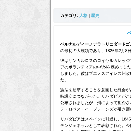
カテゴリ:
人格
|
歴史
ベルナルディーノデラトリニダードゴ
の最初の大統領であり、1826年2月8
彼はサンカルロスのロイヤルカレッジ
アのボランティアの中Volを務めまし
しました。彼はブエノスアイレス州政
た。
憲法を起草することを意図した総会が
時設立につながった。リバダビアがこの
公布されましたが、州によって拒否さ
テ・ロペス・イ・プレーンズが引き継
リバダビアはスペインに引退し、184
テンジェネラルとして表彰された。今