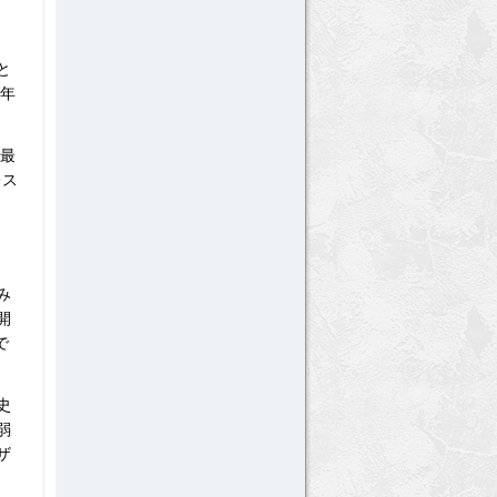
と
7年
は最
レス
み
開
で
史
弱
ザ