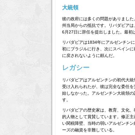
大統領
彼の政府には多くの問題がありました
州当局からの抵抗です。リバダビアは
6月27日に辞任を提出しました。最初
リバダビアは1834年にアルゼンチ
初にブラジルに行き、次にスペインに行
に戻されないように頼んだ。
レガシー
リバダビアはアルゼンチンの初代大統
受け入れられたが、彼は完全な委任を
始しなかった。アルゼンチン大統領の議
す。
リバダビアの歴史家は、教育、文化、
的人物として賞賛しています。修正主
い関税障壁、当時の弱いアルゼンチン
ーズの融資を非難している。