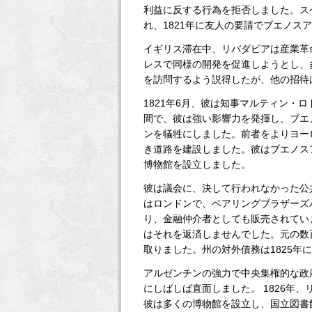
利益に反する行為を拒否しました。ス
れ、1821年に友人の要請でブエノス
イギリス滞在中、リバダビアは産業革
レスで同様の開発を促進しようとし、
を訪問するよう説得したが、他の招待
1821年6月、彼は知事マルティン・
間で、彼は強い影響力を発揮し、ブエ
ンを犠牲にしました。前者をよりヨー
き道路を建設しました。彼はブエノス
博物館を設立しました。
彼は議会に、決して行われなかった公
はロンドンで、ベアリングブラザーズ
り、金融​​仲介者としても販売され
はそれを返済しませんでした。元の数百
取りました。州の対外債務は1825年
アルゼンチンの強力で中央集権的な政
にしばしば直面しました。 1826年
彼は多くの博物館を設立し、国立図書