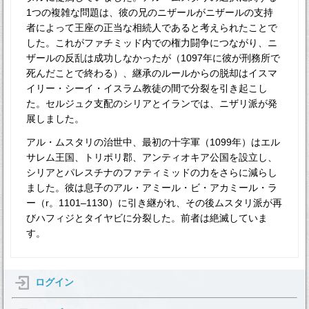
1つの複雑な問題は、彼の兄のニザールがニザールの支持
者によって王座の正当な相続人であると考えられたことで
した。これがファチミッド内での権力闘争につながり、ニ
ザールの反乱は成功しなかったが（1097年に彼が刑務所で
死んだことで終わる）、継承のルールからの脱却はイスマ
イリー・シーイ・イスラム教徒の間で分裂を引き起こし
た。セルジュク支配のシリアとイランでは、ニザリ派が発
展しました。
アル・ムスタリの治世中、最初の十字軍（1099年）はエル
サレム王国、トリポリ郡、アンティオキア公国を設立し、
シリアとパレスチナのファティミッドの力をさらに減らし
ました。彼は息子のアル・アミール・ビ・アカミール・ラ
ー（r。1101–1130）に引き継がれ、その後ムスタリ派が再
びハフィジとタイヤビに分裂した。前者は絶滅していま
す。
ログイン