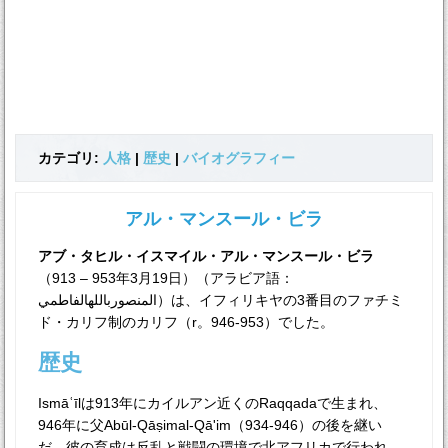
カテゴリ:
人格
|
歴史
|
バイオグラフィー
アル・マンスール・ビラ
アブ・タヒル・イスマイル・アル・マンスール・ビラ
（913 – 953年3月19日）（アラビア語：
المنصورباللهالفاطمي）は、イフィリキヤの3番目のファチミ
ド・カリフ制のカリフ（r。946-953）でした。
歴史
Ismāʿīlは913年にカイルアン近くのRaqqadaで生まれ、
946年に父Abūl-Qāṣimal-Qā'im（934-946）の後を継い
だ。彼の育成は反乱と戦闘の環境で北アフリカで行われ