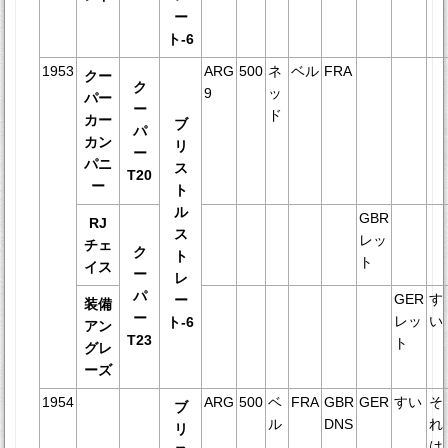
ー
ト-6
1953
ARG
500
ネ
ベル
FRA
クー
ク
9
ッ
パー
ー
ド
カー
ブ
パ
カン
リ
ー
パニ
ス
T20
ー
ト
ル
GBR
RJ
ス
レッ
チェ
ク
ト
ト
イス
ー
レ
パ
GER
す
ー
装備
ー
レッ
い
ト-6
アン
T23
ト
グレ
ーズ
1954
ARG
500
ベ
FRA
GBR
GER
すい
そ
ブ
ル
DNS
れ
リ
は