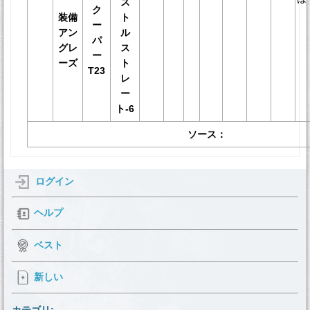
ス
ク
装備
ト
ー
アン
ル
パ
グレ
ス
ー
ーズ
ト
T23
レ
ー
ト-6
ソース：
ログイン
ヘルプ
ベスト
新しい