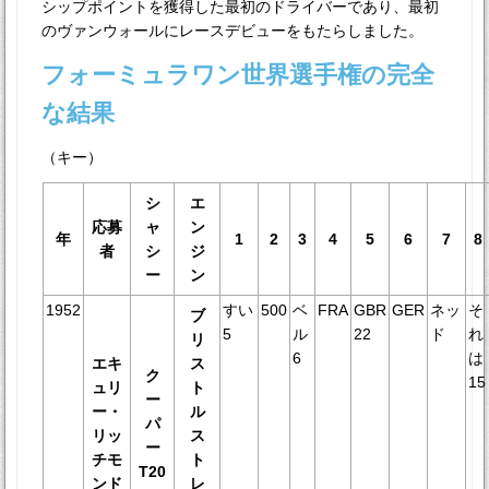
シップポイントを獲得した最初のドライバーであり、最初
のヴァンウォールにレースデビューをもたらしました。
フォーミュラワン世界選手権の完全
な結果
（キー）
シ
エ
応募
ャ
ン
年
1
2
3
4
5
6
7
8
者
シ
ジ
ー
ン
1952
すい
500
ベ
FRA
GBR
GER
ネッ
そ
ブ
5
ル
22
ド
れ
リ
6
は
エキ
ス
ク
15
ュリ
ト
ー
ー・
ル
パ
リッ
ス
ー
チモ
ト
T20
ンド
レ