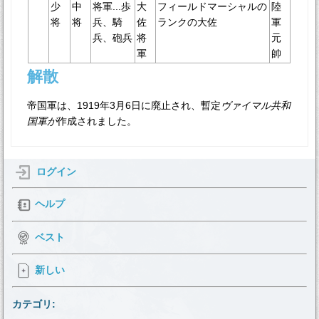
少
中
将軍...歩
大
フィールドマーシャルの
陸
将
将
兵、騎
佐
ランクの大佐
軍
兵、砲兵
将
元
軍
帥
解散
帝国軍は、1919年3月6日に廃止され、暫定
ヴァイマル共和
国軍が
作成されました。
ログイン
ヘルプ
ベスト
新しい
カテゴリ: