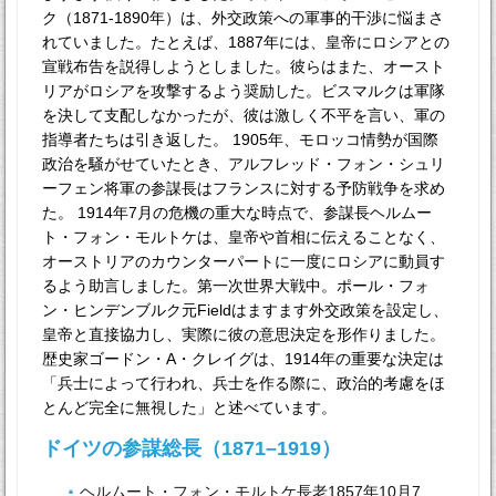
ク（1871-1890年）は、外交政策への軍事的干渉に悩まさ
れていました。たとえば、1887年には、皇帝にロシアとの
宣戦布告を説得しようとしました。彼らはまた、オースト
リアがロシアを攻撃するよう奨励した。ビスマルクは軍隊
を決して支配しなかったが、彼は激しく不平を言い、軍の
指導者たちは引き返した。 1905年、モロッコ情勢が国際
政治を騒がせていたとき、アルフレッド・フォン・シュリ
ーフェン将軍の参謀長はフランスに対する予防戦争を求め
た。 1914年7月の危機の重大な時点で、参謀長ヘルムー
ト・フォン・モルトケは、皇帝や首相に伝えることなく、
オーストリアのカウンターパートに一度にロシアに動員す
るよう助言しました。第一次世界大戦中。ポール・フォ
ン・ヒンデンブルク元Fieldはますます外交政策を設定し、
皇帝と直接協力し、実際に彼の意思決定を形作りました。
歴史家ゴードン・A・クレイグは、1914年の重要な決定は
「兵士によって行われ、兵士を作る際に、政治的考慮をほ
とんど完全に無視した」と述べています。
ドイツの参謀総長（1871–1919）
ヘルムート・フォン・モルトケ長老1857年10月7