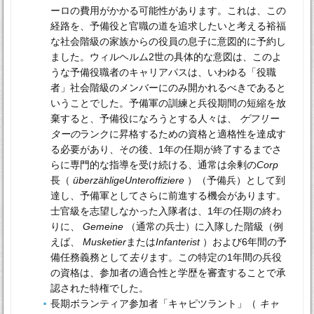
ーロの費用がかかる可能性があります。これは、この
経路を、予備役と官職の道を追求したいと考える裕福
な社会階級の家族からの役員の息子に意図的に予約し
ました。ウィルヘルム2世の具体的な意図は、このよ
うな予備役職者のキャリアパスは、いわゆる「役職
者」社会階級のメンバーにのみ開かれるべきであると
いうことでした。予備軍の訓練と兵役期間の短縮を放
棄すると、予備役になろうとする人々は、
ゲフリー
ターの
ランクに昇格するための資格と適格性を達成す
る必要があり、その後、1年の任期が終了するまでさ
らに専門的な指導を受け続ける、通常は余剰の
Corp
長（
überzähligeUnteroffiziere
）（予備兵）として到
達し、予備軍としてさらに前進する機会があります。
士官級を志望しなかった入隊者は、1年の任期の終わ
りに、
Gemeine
（通常の兵士）に入隊した階級（例
えば、
Musketier
または
Infanterist
）および6年間の予
備任務義務として
去り
ます。この特定の1年間の兵役
の資格は、参加者の適合性と学歴を審査することで承
認された特権でした。
長期ボランティア参加者「キャピツラント」（
キャ