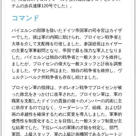
テムの歩兵連隊120号でした）。
コマンド
バイエルンの部隊を除いたドイツ帝国軍の司令官はカイザ
ーでした。彼は軍の内閣に助けられ、プロイセン戦争省と
大将を介して支配権を行使しました。参謀総長はカイザー
の主要な軍事顧問となり、帝国で最も強力な軍人となりま
した。バイエルンは独自の戦争省と一般スタッフを維持し
ましたが、プロイセンの偉大な一般スタッフと計画を調整
しました。ザクセン州はまた、独自の戦争省を維持し、ヴ
ュルテンベルク州戦争省も存在し続けました。
プロイセン軍の指揮は、ナポレオン戦争でプロイセンが被
った敗北をきっかけに改革された。プロイセン軍は、軍の
職業を支配したドイツの貴族の個々のメンバーの武術に主
に依存するのではなく、リーダーシップ、組織、および計
画の卓越性を確保するために変更を導入しました。軍事的
優秀性を制度化することを目指した一般スタッフ制度が主
な結果でした。下位レベルの軍隊の才能を特定し、部門、
軍団、上級スタッフ、軍の上級計画機関であるグレートジ