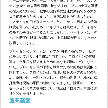
ステムが最良のシステムであると決定しました。このシス
テムは1871年以降帝国軍に持ち込まれ、プロの士官と軍曹
の控えめな幹部と、戦争の開始時に迅速に動員できる大き
な予備軍をもたらしました。英国は徴兵を拒否したため、
システムを使用できませんでした。しかし、日本人も予備
制度を守っていたため、イギリスとは異なり、プロイセン
のモデルをコピーすることにしました。バーネットは、す
べての若者が18歳で起草され、上流階級が役員になったと
説明しています。
プロイセンのシステムは、わずか3年間の色でのサービス
に基づいており、4年間は予備でした。プロイセンの常駐
軍は、徴集兵を捕まえるための単なる訓練の中心になって
いた。プロイセン軍の平和と戦争のための組織は実質的に
同じでした。プロイセンは、管理と徴兵の両方の目的のた
めに軍隊地区に分割されました。戦争の勃発で、地区の指
揮組織は現地の軍団の組織になりました。陸軍のローカリ
ゼーションとその採用により、地区は「自分の」軍団に誇
りと関心を持ちました。
産業基盤