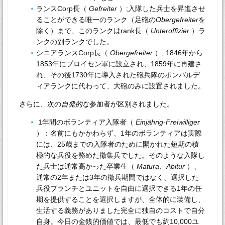
ランスCorp長（
Gefreiter
）;入隊した兵士を昇進させ
ることができる唯一のランク（足砲の
Obergefreiter
を
除く）まで、このランクはrank長（
Unteroffizier
）ラ
ンクの副ランクでした。
シニアランスCorp長（
Obergefreiter
）; 1846年から
1853年にプロイセン軍に設立され、1859年に再建さ
れ、その後1730年に導入された砲兵隊のボンバルデ
ィアランクに代わって、大砲のみに設置されました。
さらに、次の
自発的な
参加者が区別されました。
1年間のボランティア入隊者（
Einjährig-Freiwilliger
）：名前にもかかわらず、1年のボランティアは実際
には、25歳までの入隊者のために開かれた短期の積
極的な兵役を務めた徴集兵でした。そのような入隊し
た兵士は通常高かった卒業生（
Matura、Abitur
）、
通常の2年または3年の徴兵期間ではなく、選択した
兵役ブランチとユニットを自由に選択できる1年の任
期を提供することを選択しますが、全体的に装備し、
生活する義務がありました完全に独自のコストで自分
自身。今日の金銭的価値では、最低でも約10,000ユ