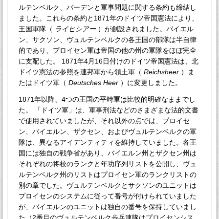
ルテンベルク、バーデンと軍事問題に関する条約も締結し
ました。これらの条約と1871年のドイツ帝国憲法により、
王国軍隊（
ライヒシアー
）が創設されました。バイエル
ン、サクソン、ヴュルテンベルクの各王国の部隊は半自律
的であり、プロイセン軍は帝国の他の州の軍隊をほぼ完全
に支配した。 1871年4月16日付けのドイツ帝国憲法は、北
ドイツ憲法の参照を連邦軍から領土軍（
Reichsheer
）ま
たはドイツ軍（
Deutsches Heer
）に変更しました。
1871年以降、4つの王国の平時軍は比較的明確なままでし
た。 「ドイツ軍」は、軍事刑法などのさまざまな法的文書
で使用されていましたが、それ以外の点では、プロイセ
ン、バイエルン、ザクセン、およびヴュルテンベルクの軍
隊は、異なるアイデンティティを維持していました。各王
国には独自の戦争省があり、バイエルン州とザクセン州は
それぞれの将校のランクと年功序列リストを公開し、ヴュ
ルテンベルク州のリストはプロイセン軍のランクリストの
別の章でした。ヴュルテンベルクとサクソンのユニットは
プロイセンのシステムに従って番号が付けられていました
が、バイエルンのユニットは独自の番号を保持していまし
た（2番目のヴュルテンベルク歩兵連隊はプロイセンシス