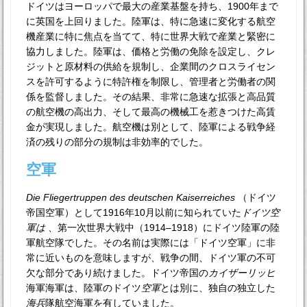
ドイツはヨーロッパで最大の産業基盤を持ち、1900年まで
に英国を上回りました。陸軍は、特に急速に変化する航空
機産業に特に焦点を当てて、特に世界大戦で産業と緊密に
協力しました。陸軍は、価格と労働の免除を設定し、クレ
ジットと原材料の供給を規制し、企業間のクロスライセン
スを許可するように特許権を制限し、管理者と労働者の関
係を監督しました。その結果、非常に急速な拡張と高品質
の航空機の高出力、そして最高の機械工を惹きつけた高賃
金が実現しました。航空機は別として、陸軍による戦争経
済の残りの部分の規制は非効率的でした。
空軍
Die Fliegertruppen des deutschen Kaiserreiches
（ドイツ
帝国空軍）として1916年10月以前に知られていた
ドイツ空
軍は
、第一次世界大戦中（1914–1918）にドイツ陸軍の陸
軍航空隊でした。その名前は実際には「ドイツ空軍」に非
常に近いものを意味しますが、戦争の間、ドイツ軍の不可
欠な部分であり続けました。ドイツ帝国の
カイザーリッヒ
海軍海軍は、陸軍のドイツ
空軍
とは別に、独自の独立した
海兵
隊航空海軍を有していました。