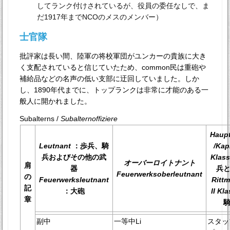
してランク付けされているが、役員の委任なしで、ま
だ1917年までNCOのメスのメンバー）
士官隊
批評家は長い間、陸軍の将校軍団がユンカーの貴族に大き
く支配されていると信じていたため、common民は重砲や
補給品などの名声の低い支部に迂回していました。しか
し、1890年代までに、トップランクは非常に才能のある一
般人に開かれました。
Subalterns /
Subalternoffiziere
Haup
Leutnant
：歩兵、騎
/Kap
兵およびその他の武
Klas
オーバーロイトナント
肩
器
兵
Feuerwerksoberleutnant
の
Feuerwerksleutnant
Rittm
記
：大砲
II Kl
章
副中
一等中Li
スタッ