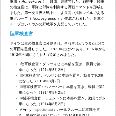
軍団（
Armeekorps
）、師団、連隊でした。戦時中、陸軍
の検査官は、軍隊と部隊を制御する野戦コマンドを形成し
ました。第一次世界大戦中に、より高い指揮レベルである
軍グループ（
Heeresgruppe
）が作成されました。各軍グ
ループはいくつかの野戦軍を支配していました。
陸軍検査官
ドイツは軍の検査官に分割され、それぞれが3つまたは4つ
の軍団を監督しました。 1871年には5つあり、1907年から
1913年の間にさらに3つ追加されました。
I陸軍検査官：ダンツィヒに本部を置き、動員で第8
軍になった（1914年8月2日）
II陸軍検査官：ベルリンに本部を置き、動員で第3軍
になった（1914年8月2日）
III陸軍検査官：ハノーバーに本部を置き、動員で第2
軍になった（1914年8月2日）
IV陸軍検査官：ミュンヘンに本部を置き、動員で第6
軍になった（1914年8月2日）
V Army Inspectorate：カールスルーエに本部を置
き、動員で第7軍になった（1914年8月2日）