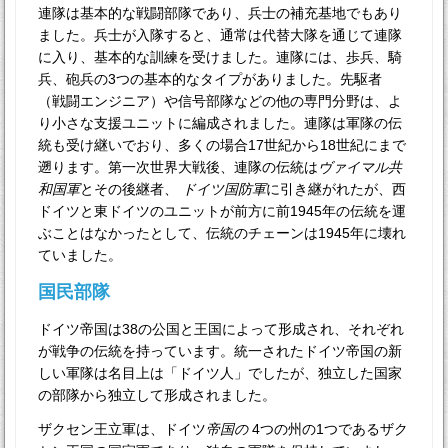
連隊は基本的な戦闘部隊であり、兵士の補充基地でもあり
ました。兵士が入隊すると、通常は代替大隊を通じて連隊
に入り、基本的な訓練を受けました。連隊には、歩兵、騎
兵、砲兵の3つの基本的なタイプがありました。先駆者
（戦闘エンジニア）や信号部隊などの他の専門分野は、よ
り小さな支援ユニットに編成されました。連隊は軍隊の伝
統も受け継いでおり、多くの場合17世紀から18世紀にまで
遡ります。第一次世界大戦後、連隊の伝統は
ヴァイマル共
和国軍
とその後継者、
ドイツ国防軍
に引き継がれたが、西
ドイツと東ドイツのユニットが前方に前1945年の伝統を運
ぶことはなかったとして、伝統のチェーンは1945年に壊れ
ていました。
国民部隊
ドイツ帝国は38の公国と王国によって形成され、それぞれ
が戦争の伝統を持っています。統一されたドイツ帝国の新
しい軍隊は名目上は「ドイツ人」でしたが、独立した国家
の部隊から独立して形成されました。
ザクセン王立軍は、ドイツ
帝国の
4つの州の1つであるザク