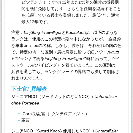
ピツラント
）：すでに2年または3年の通常の徴兵期
間を既に免除しており、さらなる任期を継続すること
を
志願
している兵士を登録しました。最低4年、通常
最大12年です。
注意
：Einjährig-Freiwilliger
と
Kapitulantは、以下
のような
ランクは、使用のこの特定の期間中になかったが、
自発的
な
軍事enlisteeの名称。しかし、彼らは、それぞれの国の色
で、特定の均一な区別（肩の肩章に沿って細い
ウールのカ
ピツラントで
ある
Einjährig-Freiwilligerの
縁に沿って、ツイ
ストウールのパイピング）を着ていました。この区別は、
兵役を通じても、ランクグレードの昇格でも決して削除さ
れませんでした。
下士官/
異端者
ジュニアNCO（ソードノットのないNCO）/
Unteroffizier
ohne Portepee
Corp長/副官（
ウンテロフィジエ
）
軍曹
シニアNCO（Sword Knotを使用したNCO）/
Unteroffizier