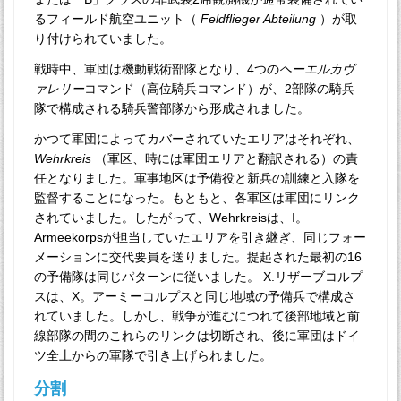
るフィールド航空ユニット（
Feldflieger Abteilung
）が取
り付けられていました。
戦時中、軍団は機動戦術部隊となり、4つの
ヘーエルカヴ
ァレリー
コマンド（高位騎兵コマンド）が、2部隊の騎兵
隊で構成される騎兵警部隊から形成されました。
かつて軍団によってカバーされていたエリアはそれぞれ、
Wehrkreis
（軍区、時には軍団エリアと翻訳される）の責
任となりました。軍事地区は予備役と新兵の訓練と入隊を
監督することになった。もともと、各軍区は軍団にリンク
されていました。したがって、Wehrkreisは、I。
Armeekorpsが担当していたエリアを引き継ぎ、同じフォー
メーションに交代要員を送りました。提起された最初の16
の予備隊は同じパターンに従いました。 X.リザーブコルプ
スは、X。アーミーコルプスと同じ地域の予備兵で構成さ
れていました。しかし、戦争が進むにつれて後部地域と前
線部隊の間のこれらのリンクは切断され、後に軍団はドイ
ツ全土からの軍隊で引き上げられました。
分割