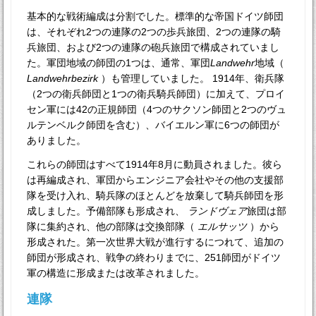
基本的な戦術編成は分割でした。標準的な帝国ドイツ師団
は、それぞれ2つの連隊の2つの歩兵旅団、2つの連隊の騎
兵旅団、および2つの連隊の砲兵旅団で構成されていまし
た。軍団地域の師団の1つは、通常、軍団
Landwehr
地域（
Landwehrbezirk
）も管理していました。 1914年、衛兵隊
（2つの衛兵師団と1つの衛兵騎兵師団）に加えて、プロイ
セン軍には42の正規師団（4つのサクソン師団と2つのヴュ
ルテンベルク師団を含む）、バイエルン軍に6つの師団が
ありました。
これらの師団はすべて1914年8月に動員されました。彼ら
は再編成され、軍団からエンジニア会社やその他の支援部
隊を受け入れ、騎兵隊のほとんどを放棄して騎兵師団を形
成しました。予備部隊も形成され、
ランドヴェア
旅団は部
隊に集約され、他の部隊は交換部隊（
エルサッツ
）から
形成された。第一次世界大戦が進行するにつれて、追加の
師団が形成され、戦争の終わりまでに、251師団がドイツ
軍の構造に形成または改革されました。
連隊