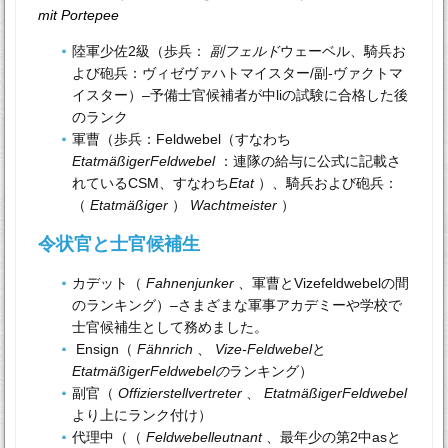
mit Portepee
陸軍少佐2級（歩兵：
副フェルド
ウェーベル、騎兵お
よび砲兵：ヴィゼヴァハトマイスター/副-ヴァクトマ
イスター）–予備士官候補者が中liの試験に合格した後
のランク
軍曹（歩兵：Feldwebel（すなわち
EtatmäßigerFeldwebel
：連隊の給与に公式に記載さ
れているCSM、すなわち
Etat
）、騎兵および砲兵：
（
Etatmäßiger
）
Wachtmeister
）
令状官と士官候補生
カデット（
Fahnenjunker
、軍曹とVizefeldwebelの間
のランキング）–さまざまな軍事アカデミーや学校で
士官候補生として務めました。
Ensign（
Fähnrich
、
Vize-Feldwebel
と
EtatmäßigerFeldwebelの
ランキング）
副官（
Offizierstellvertreter
、
EtatmäßigerFeldwebel
より上にランク付け）
代理中（（
Feldwebelleutnant
、最年少の第2中asと