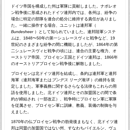
ドイツ帝国を構成した州は軍隊に貢献しました。ナポレオ
ン戦争後に形成されたドイツ連邦内では、各州は、紛争の
場合に特定の部隊を連合の処分に維持する責任がありまし
た。一緒に操作する場合、ユニットは連邦軍（
Bundesheer
）として知られていました。連邦陸軍システ
ムは、1848〜50年の第一シュレースヴィヒ戦争など、19
世紀のさまざまな紛争の間に機能しましたが、1864年の第
二シュレースヴィヒ戦争の頃には、連合の主要な権力、オ
ーストリア帝国、プロイセン王国とドイツ連邦は、1866年
のオーストリアプロイセン戦争後に解散しました。
プロイセンは北ドイツ連邦を結成し、条約は連邦軍と連邦
海軍（連邦海軍または
ブンデス
リーグ海洋
）の維持を規
定しました。軍事義務に関するさらなる法律もこれらの用
語を使用しました。北ドイツ連邦とその加盟国との間で条
約が締結され（一部改正）、戦争時にプロイセン軍に軍隊
を従属させ、プロイセン軍に訓練、教義、装備の制御を与
えました。
1870年の仏プロイセン戦争の勃発後まもなく、北ドイツ連
邦は同盟の加盟国ではない州、すなわちバイエルン、ヴュ