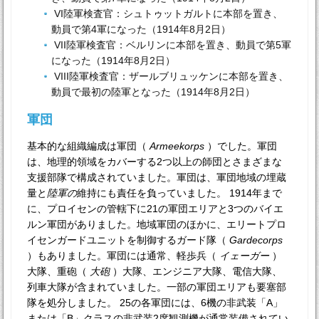
VI陸軍検査官：シュトゥットガルトに本部を置き、
動員で第4軍になった（1914年8月2日）
VII陸軍検査官：ベルリンに本部を置き、動員で第5軍
になった（1914年8月2日）
VIII陸軍検査官：ザールブリュッケンに本部を置き、
動員で最初の陸軍となった（1914年8月2日）
軍団
基本的な組織編成は軍団（
Armeekorps
）でした。軍団
は、地理的領域をカバーする2つ以上の師団とさまざまな
支援部隊で構成されていました。軍団は、軍団地域の埋蔵
量と
陸軍の
維持にも責任を負っていました。 1914年まで
に、プロイセンの管轄下に21の軍団エリアと3つのバイエ
ルン軍団がありました。地域軍団のほかに、エリートプロ
イセンガードユニットを制御するガード隊（
Gardecorps
）もありました。軍団には通常、軽歩兵（
イェーガー
）
大隊、重砲（
大砲
）大隊、エンジニア大隊、電信大隊、
列車大隊が含まれていました。一部の軍団エリアも要塞部
隊を処分しました。 25の各軍団には、6機の非武装「A」
または「B」クラスの非武装2席観測機が通常装備されてい