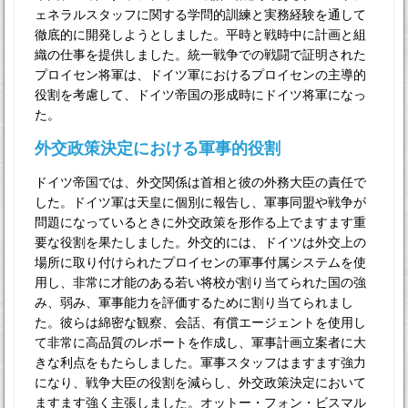
ェネラルスタッフに関する学問的訓練と実務経験を通して
徹底的に開発しようとしました。平時と戦時中に計画と組
織の仕事を提供しました。統一戦争での戦闘で証明された
プロイセン将軍は、ドイツ軍におけるプロイセンの主導的
役割を考慮して、ドイツ帝国の形成時にドイツ将軍になっ
た。
外交政策決定における軍事的役割
ドイツ帝国では、外交関係は首相と彼の外務大臣の責任で
した。ドイツ軍は天皇に個別に報告し、軍事同盟や戦争が
問題になっているときに外交政策を形作る上でますます重
要な役割を果たしました。外交的には、ドイツは外交上の
場所に取り付けられたプロイセンの軍事付属システムを使
用し、非常に才能のある若い将校が割り当てられた国の強
み、弱み、軍事能力を評価するために割り当てられまし
た。彼らは綿密な観察、会話、有償エージェントを使用し
て非常に高品質のレポートを作成し、軍事計画立案者に大
きな利点をもたらしました。軍事スタッフはますます強力
になり、戦争大臣の役割を減らし、外交政策決定において
ますます強く主張しました。オットー・フォン・ビスマル