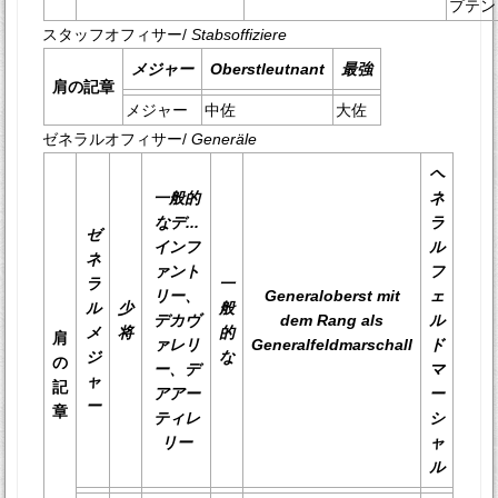
プテン
スタッフオフィサー/
Stabsoffiziere
メジャー
Oberstleutnant
最強
肩の記章
メジャー
中佐
大佐
ゼネラルオフィサー/
Generäle
ヘ
一般的
ネ
なデ...
ラ
ゼ
インフ
ル
ネ
ァント
フ
ラ
一
リー、
Generaloberst mit
ェ
ル
少
般
デカヴ
dem Rang als
ル
メ
将
的
肩
ァレリ
Generalfeldmarschall
ド
ジ
な
の
ー、デ
マ
ャ
記
アアー
ー
ー
章
ティレ
シ
リー
ャ
ル