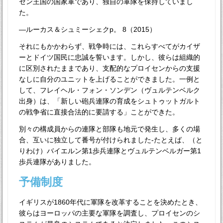
セン王国の国家軍であり、独自の軍隊を保持していまし
た。
—ルーカス＆シュミーシェクp。 8（2015）
それにもかかわらず、戦争時には、これらすべてがカイザ
ーとドイツ国民に忠誠を誓います。しかし、彼らは組織的
に区別されたままであり、支配的なプロイセンからの支援
なしに自分のユニットを上げることができました。一例と
して、フレイヘル・フォン・ソンデン（ヴュルテンベルク
出身）は、「新しい砲兵連隊の育成をシュトゥットガルト
の戦争省に直接合法的に要請する」ことができた。
別々の構成員からの連隊と部隊も地元で発生し、多くの場
合、互いに独立して番号が付けられました-たとえば、（と
りわけ）バイエルン第1歩兵連隊とヴュルテンベルガー第1
歩兵連隊がありました。
予備制度
イギリスが1860年代に軍隊を改革することを決めたとき、
彼らはヨーロッパの主要な軍隊を調査し、プロイセンのシ