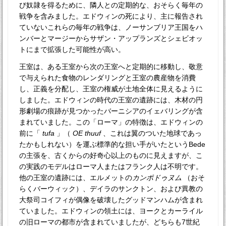
び奴隷を得るために、隣人との定期的な、おそらく毎年の
戦争を含みました。エドウィンの死により、主に報告され
ていないこれらの毎年の戦争は、ノーサンブリア王国をハ
ンバーとマージーからサザン・アップランズとシェビオッ
トにまで拡張した可能性が高い。
王室は、ある王室から次の王室へと定期的に移動し、敬意
で与えられた食物のレンダリングと王室の農産物を消費
し、正義を分配し、王室の権威が土地全体に見えるように
しました。エドウィンの時代の王室の遺跡には、木材の円
形劇場の痕跡が見つかったバーニシアのイェバリングが含
まれていました。この「ローマ」の特徴は、エドウィンの
前に「
tufa
」（
OE
thuuf
、これは翼のついた地球であっ
たかもしれない）を運ぶ標準的な担い手がいたというBede
の主張を、古くからの好奇心以上のものに見えますが、こ
の実践のモデルはローマ人またはフランク人は不明です。
他の王室の遺跡には、エルメットの
カンポドゥヌム
（おそ
らくバーウィック）、デイラのサンクトン、および異教の
大祭司コイフィが偶像を破壊したグッドマンハムが含まれ
ていました。エドウィンの領土には、ヨークとカーライル
の旧ローマの都市が含まれていましたが、どちらも7世紀