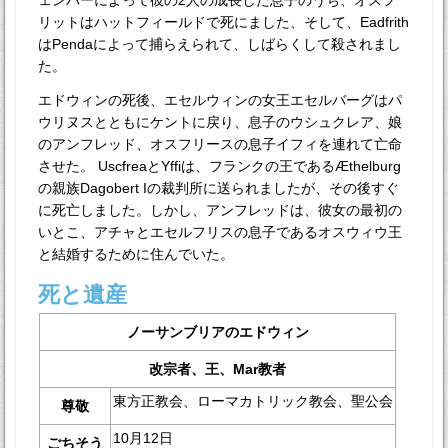
ェンバーによって彼の2人の成長した息子のうち、オスフ
リットはハットフィールドで死にました、そして、Eadfrith
はPendaによって捕らえられて、しばらくして殺されまし
た。
エドウィンの死後、エセルウィンの女王エセルバーグはパ
ウリヌスとともにケントに戻り、息子のウシュクレア、娘
のアンフレッド、オスフリースの息子イフィを連れて亡命
させた。 UscfreaとYffiは、フランクの王であるÆthelburg
の親族Dagobert Iの裁判所に送られましたが、その後すぐ
に死亡しました。しかし、アンフレッドは、彼女の最初の
いとこ、アチャとエセルフリスの息子であるオスウィウ王
と結婚するために住んでいた。
死と遺産
ノーサンブリアのエドウィン
改宗者、王、Mar教者
東方正教会、ローマカトリック教会、聖公会
尊敬
10月12日
ごちそう