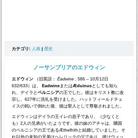
カテゴリ:
人格
|
歴史
ノーサンブリアのエドウィン
エドウィン
（旧英語：
Ēadwine
; 586 – 10月12日
632/633）は、
Eadwine
または
Æduinus
としても知ら
れ、デイラと
ベルニシア
の王でした。彼はキリスト教に改
宗し、627年に洗礼を受けました。ハットフィールドチェ
イスの戦いで倒れた後、彼は聖人として尊敬されました。
エドウィンはデイラの王イレの息子であり、（少なくと
も）2人の兄弟がいたようです。彼の妹のアチャは、隣国
のベルニシアの王であるÆthelfrithと結婚していました。そ
れ以外の未知の兄弟はヘレリックの父であり、彼はウィッ