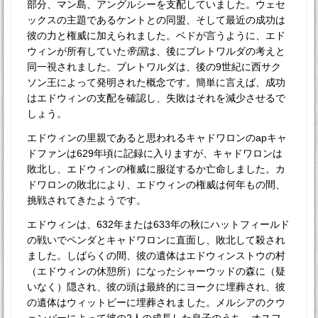
部分、マン島、アングルシーを支配していました。ウェセ
ックスの主題であるケントとの同盟、そして最近の成功は
彼の力と権威に加えられました。ベドが言うように、エド
ウィンが所有していた
帝国
は、後にブレトワルダの考えと
同一視されました。ブレトワルダは、後の9世紀に西サク
ソン王によって発明された概念です。簡単に言えば、成功
はエドウィンの支配を確認し、失敗はそれを減少させるで
しょう。
エドウィンの里親であると思われるキャドワロンのapキャ
ドファンは629年頃に記録に入りますが、キャドワロンは
敗北し、エドウィンの権威に服従するか亡命しました。カ
ドワロンの敗北により、エドウィンの権威は何年もの間、
挑戦されてきたようです。
エドウィンは、632年または633年の秋にハットフィールド
の戦いでペンダとキャドワロンに直面し、敗北して殺され
ました。しばらくの間、彼の遺体はエドウィンストウの村
（エドウィンの休憩所）になったシャーウッドの森に（疑
いなく）隠され、彼の頭は最終的にヨークに埋葬され、彼
の遺体はウィットビーに埋葬されました。メルシアのクウ