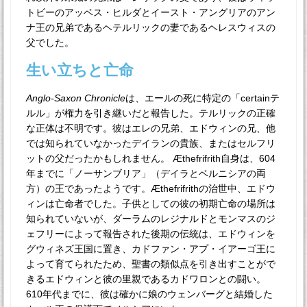
トビーのアッベス・ヒルダとイースト・アングリアのアン
ナ王の兄弟であるヘテルリックの妻であるヘレスウィスの
父でした。
生い立ちと亡命
Anglo-Saxon Chronicle
は、エールの死に特定の「certainテ
ルル」が権力を引き継いだと報告した。テルリックの正確
な正体は不明です。彼はエレの兄弟、エドウィンの兄、他
では知られていなかったデイランの貴族、またはセルフリ
ットの父だったかもしれません。 Æthefrifrith自身は、604
年までに「ノーサンブリア」（デイラとベルニシアの両
方）の王であったようです。Æthefrifrithの治世中、エドウ
ィンは亡命者でした。子供としての彼の初期亡命の場所は
知られていないが、ダーラムのレジナルドとモンマスのジ
ェフリーによって報告された後期の伝統は、エドウィンを
グウィネズ王国に置き、カドファン・アプ・イアーゴ王に
よって育てられたため、聖書の類似点を引き出すことがで
きるエドウィンと彼の里親であるカドワロンとの闘い。
610年代までに、彼は確かに娘のウェンバーグと結婚した