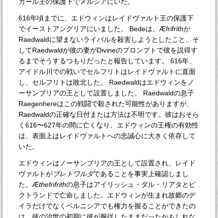
カール王の保護下でメルシアにいた。
616年頃までに、エドウィンはレイドヴァルト王の保護下
でイーストアングリアにいました。 Bedeは、Æfrifrithが
Raedwaldに望まないライバルを殺害しようとしたこと、そ
してRaedwaldが彼の妻がDivineのプロンプトで彼を説得す
るまでそうするつもりだったと報告しています。 616年、
アイドル川での戦いでセルフリトはレイドヴァルトに直面
し、セルフリトは敗北した。 Raedwaldはエドウィンをノ
ーサンブリアの王として設置しました。 Raedwaldの息子
Raegenhereはこの戦闘で殺された可能性がありますが、
Raedwaldの正確な日付または方法は不明です。彼はおそら
く616〜627年の間に亡くなり、エドウィンの王権の有効性
は、表面上はレイドヴァルトへの忠誠心に大きく依存して
いた。
エドウィンはノーサンブリアの王として設置され、レイド
ヴァルトが
ブレトワルダ
であることを事実上確認しまし
た
。Æthefrifrith
の息子はアイリッシュ・ダル・リアタとピ
クトランドで亡命しました。エドウィンが生まれ故郷のデ
イラだけでなくベルニシアでも権力を握ることができたの
は、彼の治世の初期に彼が服従したままだったかもしれな