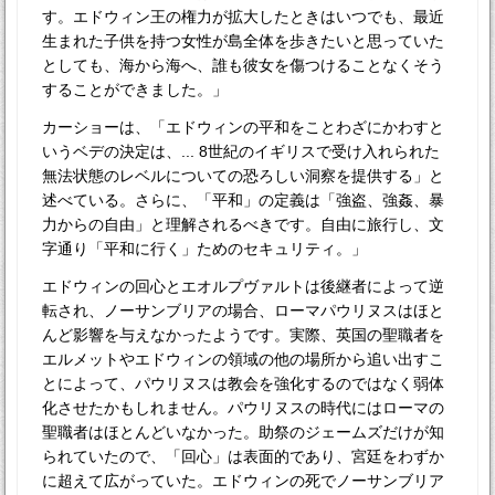
す。エドウィン王の権力が拡大したときはいつでも、最近
生まれた子供を持つ女性が島全体を歩きたいと思っていた
としても、海から海へ、誰も彼女を傷つけることなくそう
することができました。」
カーショーは、「エドウィンの平和をことわざにかわすと
いうベデの決定は、... 8世紀のイギリスで受け入れられた
無法状態のレベルについての恐ろしい洞察を提供する」と
述べている。さらに、「平和」の定義は「強盗、強姦、暴
力からの自由」と理解されるべきです。自由に旅行し、文
字通り「平和に行く」ためのセキュリティ。」
エドウィンの回心とエオルプヴァルトは後継者によって逆
転され、ノーサンブリアの場合、ローマパウリヌスはほと
んど影響を与えなかったようです。実際、英国の聖職者を
エルメットやエドウィンの領域の他の場所から追い出すこ
とによって、パウリヌスは教会を強化するのではなく弱体
化させたかもしれません。パウリヌスの時代にはローマの
聖職者はほとんどいなかった。助祭のジェームズだけが知
られていたので、「回心」は表面的であり、宮廷をわずか
に超えて広がっていた。エドウィンの死でノーサンブリア