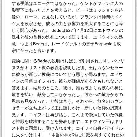
する手紙はユニークではなかった。ケントがフランク人の
影響下にあったことを考えると、ビードはミッションを起
源の「ローマ」と見なしているが、フランクは仲間のドイ
ツ人を改宗させ、彼らの力と影響力を拡大することにも等
しく関心があった。 Bedeは627年4月12日にエドウィンの
洗礼と彼の首長の洗礼について語ります。エドウィンの熱
意、つまりBedeは、レードヴァルトの息子Eorpwaldも改
宗に至ったと言います。
変換に関するBedeの説明はしばしば引用されます。パウリ
ヌスがキリスト教の教義を説明した後、王はカウンセラー
に彼らが新しい教義についてどう思うか尋ねます。エドウ
ィンの司祭コイフィは、彼らが価値があるかもしれないと
答えます。結局のところ、彼は、誰も彼よりも彼らの神に
敬意を払い、献身していなかったし、彼らへの献身からの
恩恵も見なかった、と彼は言う。それから、無名のカウン
セラーが立ち上がって王に話しかけ、新しい信仰の恩恵も
見ます。コイフィは再び話し、これまで崇拝していた偶像
と神殿を破壊することを発表します。エドウィン王はキリ
スト教に同意し、受け入れます。コイフィ自身がアイドル
に火をつけます。 「本当の神が私に知識を与えてくれたの