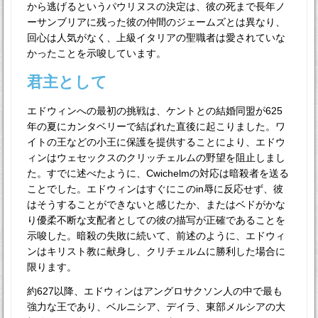
から逃げるというパウリヌスの決定は、彼の死まで長年ノ
ーサンブリアに残った彼の仲間のジェームズとは異なり、
回心は人気がなく、上級イタリアの聖職者は愛されていな
かったことを示唆しています。
君主として
エドウィンへの最初の挑戦は、ケントとの結婚同盟が625
年の夏にカンタベリーで結ばれた直後に起こりました。ワ
イトの王などの小王に保護を提供することにより、エドウ
ィンはウェセックスのクリッチェルムの野望を阻止しまし
た。すでに述べたように、Cwichelmの対応は暗殺者を送る
ことでした。エドウィンはすぐにこのin辱に反応せず、彼
はそうすることができないと感じたか、またはベドがかな
り優柔不断な支配者としての彼の描写が正確であることを
示唆した。暗殺の失敗に続いて、前述のように、エドウィ
ンはキリスト教に献身し、クリチェルムに勝利した場合に
限ります。
約627以降、エドウィンはアングロサクソン人の中で最も
強力な王であり、ベルニシア、デイラ、東部メルシアの大