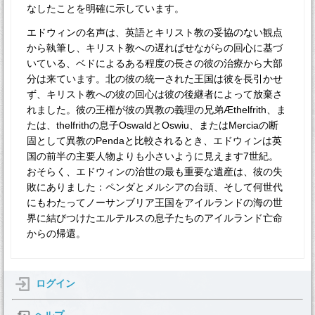
なしたことを明確に示しています。
エドウィンの名声は、英語とキリスト教の妥協のない観点
から執筆し、キリスト教への遅ればせながらの回心に基づ
いている、ベドによるある程度の長さの彼の治療から大部
分は来ています。北の彼の統一された王国は彼を長引かせ
ず、キリスト教への彼の回心は彼の後継者によって放棄さ
れました。彼の王権が彼の異教の義理の兄弟Æthelfrith、ま
たは、thelfrithの息子OswaldとOswiu、またはMerciaの断
固として異教のPendaと比較されるとき、エドウィンは英
国の前半の主要人物よりも小さいように見えます7世紀。
おそらく、エドウィンの治世の最も重要な遺産は、彼の失
敗にありました：ペンダとメルシアの台頭、そして何世代
にもわたってノーサンブリア王国をアイルランドの海の世
界に結びつけたエルテルスの息子たちのアイルランド亡命
からの帰還。
ログイン