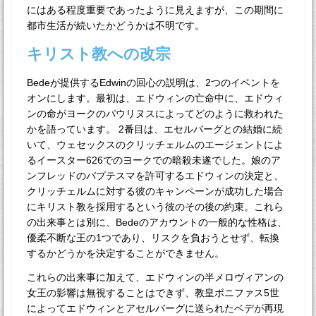
にはある程度重要であったように見えますが、この期間に
都市生活が続いたかどうかは不明です。
キリスト教への改宗
Bedeが提供するEdwinの回心の説明は、2つのイベントを
オンにします。最初は、エドウィンの亡命中に、エドウィ
ンの命がヨークのパウリヌスによってどのように救われた
かを語っています。 2番目は、エセルバーグとの結婚に続
いて、ウェセックスのクリッチェルムのエージェントによ
るイースター626でのヨークでの暗殺未遂でした。娘のア
ンフレッドのバプテスマを許可するエドウィンの決定と、
クリッチェルムに対する彼のキャンペーンが成功した場合
にキリスト教を採用するという彼のその後の約束。これら
の出来事とは別に、Bedeのアカウントの一般的な性格は、
優柔不断な王の1つであり、リスクを負おうとせず、転換
するかどうかを決定することができません。
これらの出来事に加えて、エドウィンの半メロヴィアンの
女王の影響は無視することはできず、教皇ボニファス5世
によってエドウィンとアセルバーグに送られたベデが再現