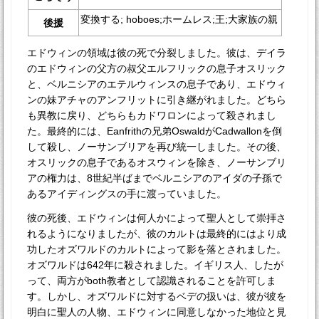
変換する; hoboes;ホームレス;王;大家族の親
後援
エドウィンの領域は彼の死で分裂しました。彼は、デイラ
のエドウィンの父方の叔父エルフリックの息子オスリック
と、ベルニシアのエテルウィンスの息子であり、エドウィ
ンの妹アチャのアンフリットに引き継がれました。どちら
も異教に戻り、どちらもカドワロンによって殺されまし
た。最終的には、Eanfrithの兄弟OswaldがCadwallonを倒
して殺し、ノーサンブリアを再び統一しました。その後、
オスリックの息子であるオスウィンを除き、ノーサンブリ
アの権力は、8世紀半ばまでベルニシアのアイダの子孫で
あるアイディングスの手に渡っていました。
彼の死後、エドウィンは何人かによって聖人として崇拝さ
れるようになりましたが、彼のカルトは最終的にはより成
功したオズワルドのカルトによって影を落とされました。
オズワルドは642年に殺されました。イギリス人、したが
って、両方がboth教者として認識されることを許可しま
す。しかし、オズワルドに対するベデの扱いは、彼が彼を
明白に聖人の人物、エドウィンに同意しなかった地位と見