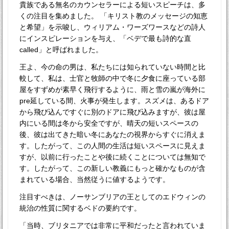
貴族である無名のカウンセラーによる短いスピーチは、多
くの注目を集めました。 「キリスト教のメッセージの知恵
と希望」を示唆し、ウィリアム・ワーズワースなどの詩人
にインスピレーションを与え、「ベデで最も詩的な直
called」と呼ばれました。
王よ、今の命の男は、私たちには知られていない時間と比
較して、私は、士官と牧師の中で冬に夕食に座っている部
屋をすずめが素早く飛行するように、雨と雪の嵐が海外に
pre延している間、火事が発生します。スズメは、あるドア
から飛び込んですぐに別のドアに飛び込みますが、彼は屋
内にいる間は冬から安全ですが、晴天の短いスペースの
後、彼は出てきた暗い冬にあなたの視界からすぐに消えま
す。したがって、この人間の生活は短いスペースに見えま
すが、以前に行ったことや後に続くことについては無知で
す。したがって、この新しい教義にもっと確かなものが含
まれている場合、当然従うに値するようです。
注目すべきは、ノーサンブリアの王としてのエドウィンの
統治の性質に関するベドの要約です。
「当時、ブリタニアでは非常に平和だったと言われていま