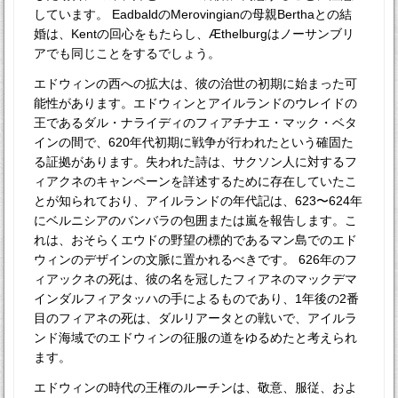
しています。 EadbaldのMerovingianの母親Berthaとの結
婚は、Kentの回心をもたらし、Æthelburgはノーサンブリ
アでも同じことをするでしょう。
エドウィンの西への拡大は、彼の治世の初期に始まった可
能性があります。エドウィンとアイルランドのウレイドの
王であるダル・ナライディのフィアチナエ・マック・ベタ
インの間で、620年代初期に戦争が行われたという確固た
る証拠があります。失われた詩は、サクソン人に対するフ
ィアクネのキャンペーンを詳述するために存在していたこ
とが知られており、アイルランドの年代記は、623〜624年
にベルニシアのバンバラの包囲または嵐を報告します。こ
れは、おそらくエウドの野望の標的であるマン島でのエド
ウィンのデザインの文脈に置かれるべきです。 626年のフ
ィアックネの死は、彼の名を冠したフィアネのマックデマ
インダルフィアタッハの手によるものであり、1年後の2番
目のフィアネの死は、ダルリアータとの戦いで、アイルラ
ンド海域でのエドウィンの征服の道をゆるめたと考えられ
ます。
エドウィンの時代の王権のルーチンは、敬意、服従、およ