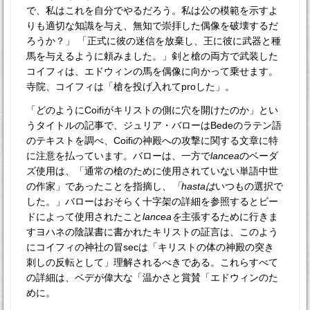
で、私はこれを自分でやるだろう。私は公の模範を示すよ
りも適切な知識を与え、無知で崇拝した偶像を破壊するだ
ろうか？」 「正式に彼の迷信を放棄し、王に彼に武器と種
馬を与えるように頼みました。」剣と槍の両方で武装した
コイフィは、エドウィンの馬を偶像に向かって乗せます。
寺院、コイフィは「槍を投げ入れてproした」。
「どのようにCoifiがキリストの側に穴を開けたのか」とい
うタイトルの記事で、ジュリア・バローはBedeのラテン語
のテキストを調べ、Coifiの神殿への攻撃に関する文章に特
に注意を払っています。バローは、一方で
lancea
のベーダ
ズ使用は、「通常の槍のために使用されていない単語中世
の作家」であったことを指摘し
、「hastaは
いつもの選択で
した。」バローはおそらく十字架の詳細を参照するとビー
ドによって使用されたこと
lanceaを
主張するために行きま
すヨハネの陰謀書に書かれたキリストの証言は、このよう
にコイフィの神社の冒secは「キリストの体の神殿の突き
刺しの反転として」理解されるべきである。これらすべて
の詳細は、ベデが偉大な「温かさと賞賛「エドウィンのた
めに。