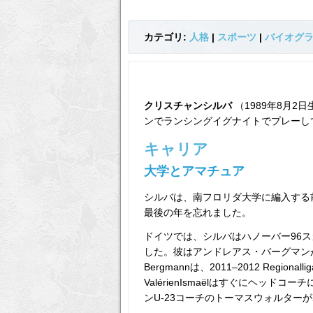
カテゴリ:
人格
|
スポーツ
|
バイオグ
クリスチャンシルバ
（1989年8月
ンでランシングイグナイトでプレーし
キャリア
大学とアマチュア
シルバは、南フロリダ大学に編入する
最後の年を忘れました。
ドイツでは、シルバはハノーバー96
した。彼はアンドレアス・バーグマンが
Bergmannは、2011–2012 Reg
ValérienIsmaëlはすぐにヘッ
ンU-23コーチのトーマスウォルター