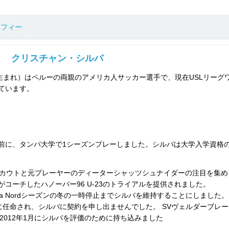
ラフィー
クリスチャン・シルバ
2日生まれ）はペルーの両親のアメリカ人サッカー選手で、現在USLリーグ
ています。
前に、タンパ大学で1シーズンプレーしました。シルバは大学入学資格
スカウトと元プレーヤーのディーターシャッツシュナイダーの注目を集め
コーチしたハノーバー96 U-23のトライアルを提供されました。
ionalliga Nordシーズンの冬の一時停止までシルバを維持することにしました。
ドコーチに任命され、シルバに契約を申し出ませんでした。 SVヴェルダーブレ
が2012年1月にシルバを評価のために持ち込みました